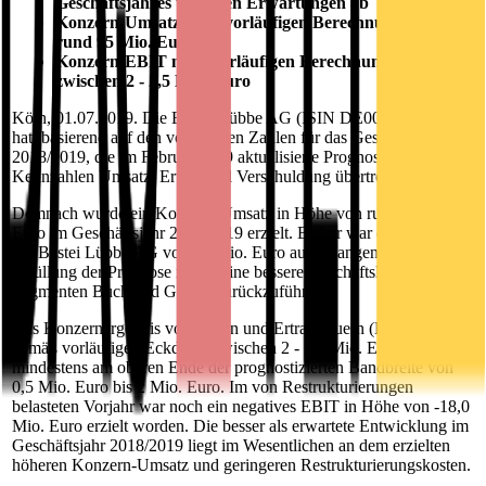
Geschäftsjahres über den Erwartungen ab
Konzern-Umsatz nach vorläufigen Berechnungen von
rund 95 Mio. Euro
Konzern-EBIT nach vorläufigen Berechnungen
zwischen 2 - 2,5 Mio. Euro
Köln, 01.07.2019. Die Bastei Lübbe AG (ISIN DE000A1X3YY0)
hat, basierend auf den vorläufigen Zahlen für das Geschäftsjahr
2018/2019, die im Februar 2019 aktualisierte Prognose zu den drei
Kennzahlen Umsatz, Ertrag und Verschuldung übertroffen.
Demnach wurde ein Konzern-Umsatz in Höhe von rund 95 Mio.
Euro im Geschäftsjahr 2018/2019 erzielt. Bisher war der Vorstand
der Bastei Lübbe AG von 90 Mio. Euro ausgegangen. Die Über-
Erfüllung der Prognose ist auf eine bessere Geschäftslage in den
Segmenten Buch und Games zurückzuführen.
Das Konzernergebnis vor Zinsen und Ertragsteuern (EBIT) liegt
gemäß vorläufigen Eckdaten zwischen 2 - 2,5 Mio. Euro und damit
mindestens am oberen Ende der prognostizierten Bandbreite von
0,5 Mio. Euro bis 2 Mio. Euro. Im von Restrukturierungen
belasteten Vorjahr war noch ein negatives EBIT in Höhe von -18,0
Mio. Euro erzielt worden. Die besser als erwartete Entwicklung im
Geschäftsjahr 2018/2019 liegt im Wesentlichen an dem erzielten
höheren Konzern-Umsatz und geringeren Restrukturierungskosten.