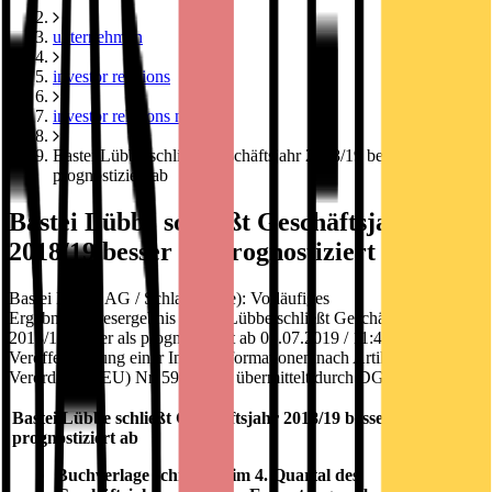
unternehmen
investor relations
investor relations news
Bastei Lübbe schließt Geschäftsjahr 2018/19 besser als
prognostiziert ab
Bastei Lübbe schließt Geschäftsjahr
2018/19 besser als prognostiziert ab
Bastei Lübbe AG / Schlagwort(e): Vorläufiges
Ergebnis/Jahresergebnis Bastei Lübbe schließt Geschäftsjahr
2018/19 besser als prognostiziert ab 01.07.2019 / 11:46 CET/CEST
Veröffentlichung einer Insiderinformationen nach Artikel 17 der
Verordnung (EU) Nr. 596/2014, übermittelt durch DGAP - ein
Bastei Lübbe schließt Geschäftsjahr 2018/19 besser als
prognostiziert ab
Buchverlage schneiden im 4. Quartal des