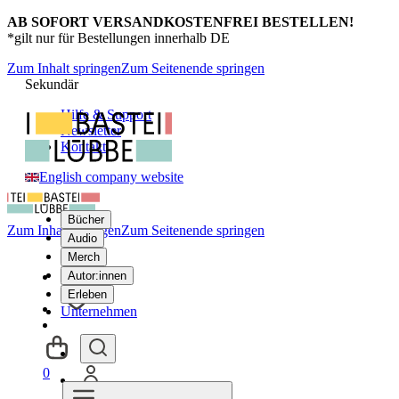
AB SOFORT VERSANDKOSTENFREI BESTELLEN!
*gilt nur für Bestellungen innerhalb DE
Zum Inhalt springen
Zum Seitenende springen
Sekundär
Hilfe & Support
Newsletter
Kontakt
English company website
Bücher
Zum Inhalt springen
Zum Seitenende springen
Audio
Merch
Autor:innen
Erleben
Unternehmen
0