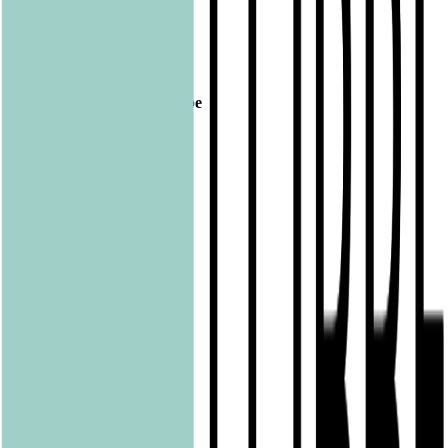
Veröffentlicht am
01.07.2019
Footer
Bastei Lübbe Verlagsgruppe
Bastei Verlag
Baumhaus
beHEARTBEAT
beTHRILLED
Community Editions
Eichborn
Grau
Lübbe Audio
Lübbe
LYX
ONE
Papertoons
Pfaueninsel
pola
Quadriga
shelfie.audio