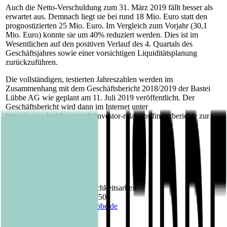
Auch die Netto-Verschuldung zum 31. März 2019 fällt besser als
erwartet aus. Demnach liegt sie bei rund 18 Mio. Euro statt den
prognostizierten 25 Mio. Euro. Im Vergleich zum Vorjahr (30,1
Mio. Euro) konnte sie um 40% reduziert werden. Dies ist im
Wesentlichen auf den positiven Verlauf des 4. Quartals des
Geschäftsjahres sowie einer vorsichtigen Liquiditätsplanung
zurückzuführen.
Die vollständigen, testierten Jahreszahlen werden im
Zusammenhang mit dem Geschäftsbericht 2018/2019 der Bastei
Lübbe AG wie geplant am 11. Juli 2019 veröffentlicht. Der
Geschäftsbericht wird dann im Internet unter
https://www.luebbe.com/de/investor-relations/finanzberichte zur
Verfügung stehen.
Kontakt Bastei Lübbe AG:
Barbara Fischer
Leiterin Presse- und Öffentlichkeitsarbeit
Telefon: +49 (0)221 8200 2850
E-Mail:
barbara.fischer@luebbe.de