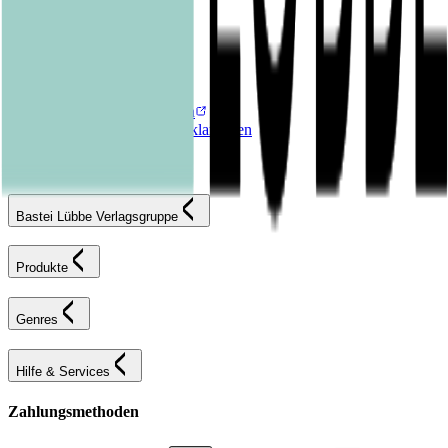
Kontakt
FAQ
Karriereportal
Versandinformationen
Sendung verfolgen
Bestellung retournieren
Fehlerhaften Artikel reklamieren
AGB
Widerrufsformular
Bastei Lübbe Verlagsgruppe
Produkte
Genres
Hilfe & Services
Zahlungsmethoden