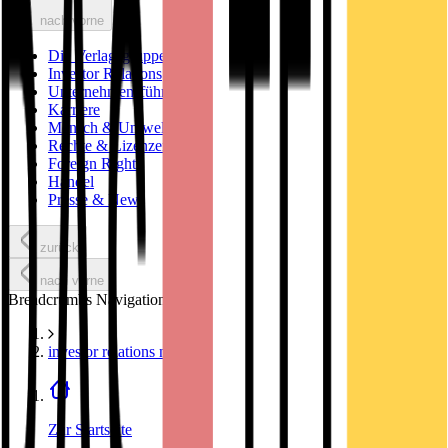
nach vorne
Die Verlagsgruppe
Investor Relations
Unternehmensführung
Karriere
Mensch & Umwelt
Rechte & Lizenzen
Foreign Rights
Handel
Presse & News
zurück
nach vorne
Breadcrumbs Navigation
investor relations news
Zur Startseite