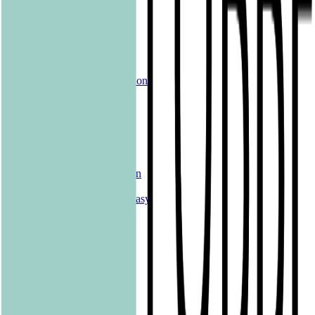
Produkte
Alle Bücher
eBooks
Hörbücher
Shelfies
Unsere Merch-Kollektion
Sonderangebote
Genres
Krimis & Thriller
Liebesromane
Romane & Erzählungen
Historische Romane
Science Fiction & Fantasy
Sachbücher
Kinderbücher
Young Adult
New Adult
Graphic Novels
Kalender & Journals
Hilfe & Services