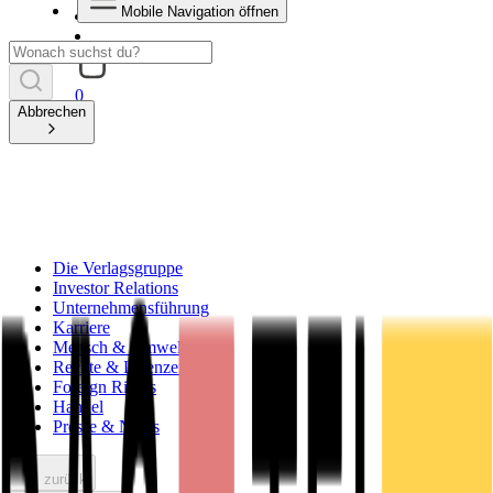
Mobile Navigation öffnen
0
Abbrechen
Die Verlagsgruppe
Investor Relations
Unternehmensführung
Karriere
Mensch & Umwelt
Rechte & Lizenzen
Foreign Rights
Handel
Presse & News
zurück