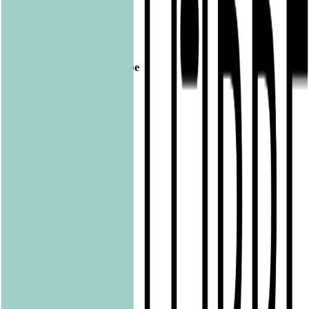
Veröffentlicht am
01.10.2019
Footer
Bastei Lübbe Verlagsgruppe
Bastei Verlag
Baumhaus
beHEARTBEAT
beTHRILLED
Community Editions
Eichborn
Grau
Lübbe Audio
Lübbe
LYX
ONE
Papertoons
Pfaueninsel
pola
Quadriga
shelfie.audio
Produkte