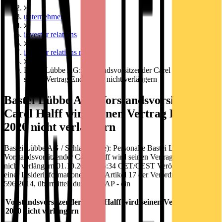
unternehmen
investor relations
investor relations news
Bastei Lübbe AG: Vorstandsvorsitzender Carel Halff wird
seinen Vertrag Ende 2020 nicht verlängern
Bastei Lübbe AG: Vorstandsvorsitzender
Carel Halff wird seinen Vertrag Ende
2020 nicht verlängern
Bastei Lübbe AG / Schlagwort(e): Personalie Bastei Lübbe AG:
Vorstandsvorsitzender Carel Halff wird seinen Vertrag Ende 2020
nicht verlängern 01.10.2019 / 15:34 CET/CEST Veröffentlichung
einer Insiderinformationen nach Artikel 17 der Verordnung (EU) Nr.
596/2014, übermittelt durch DGAP - ein
Vorstandsvorsitzender Carel Halff wird seinen Vertrag Ende
2020 nicht verlängern