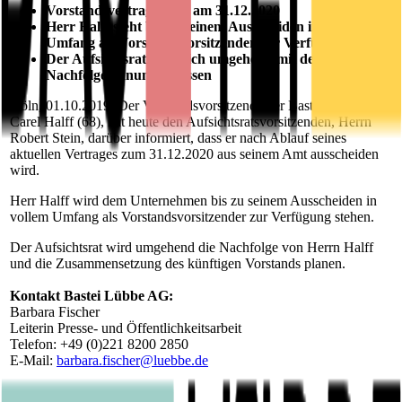
Vorstandsvertrag endet am 31.12.2020
Herr Halff steht bis zu seinem Ausscheiden in vollem
Umfang als Vorstandsvorsitzender zur Verfügung
Der Aufsichtsrat wird sich umgehend mit der
Nachfolgeplanung befassen
Köln, 01.10.2019. Der Vorstandsvorsitzende der Bastei Lübbe AG,
Carel Halff (68), hat heute den Aufsichtsratsvorsitzenden, Herrn
Robert Stein, darüber informiert, dass er nach Ablauf seines
aktuellen Vertrages zum 31.12.2020 aus seinem Amt ausscheiden
wird.
Herr Halff wird dem Unternehmen bis zu seinem Ausscheiden in
vollem Umfang als Vorstandsvorsitzender zur Verfügung stehen.
Der Aufsichtsrat wird umgehend die Nachfolge von Herrn Halff
und die Zusammensetzung des künftigen Vorstands planen.
Kontakt Bastei Lübbe AG:
Barbara Fischer
Leiterin Presse- und Öffentlichkeitsarbeit
Telefon: +49 (0)221 8200 2850
E-Mail:
barbara.fischer@luebbe.de