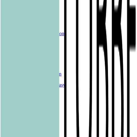
Alle Bücher
eBooks
Hörbücher
Shelfies
Unsere Merch-Kollektion
Sonderangebote
Genres
Krimis & Thriller
Liebesromane
Romane & Erzählungen
Historische Romane
Science Fiction & Fantasy
Sachbücher
Kinderbücher
Young Adult
New Adult
Graphic Novels
Kalender & Journals
Hilfe & Services