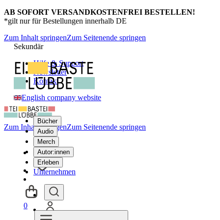
AB SOFORT VERSANDKOSTENFREI BESTELLEN!
*gilt nur für Bestellungen innerhalb DE
Zum Inhalt springen
Zum Seitenende springen
Sekundär
Hilfe & Support
Newsletter
Kontakt
English company website
Bücher
Zum Inhalt springen
Zum Seitenende springen
Audio
Merch
Autor:innen
Erleben
Unternehmen
0