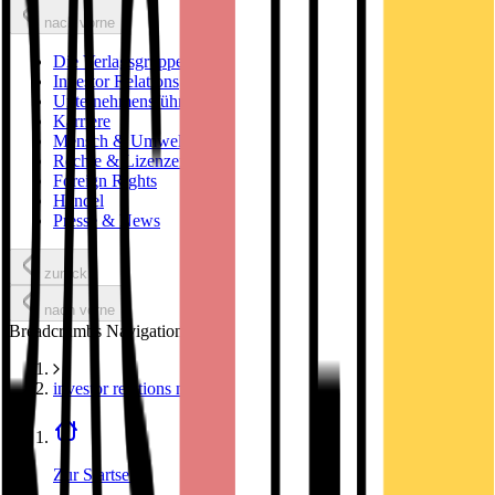
nach vorne
Die Verlagsgruppe
Investor Relations
Unternehmensführung
Karriere
Mensch & Umwelt
Rechte & Lizenzen
Foreign Rights
Handel
Presse & News
zurück
nach vorne
Breadcrumbs Navigation
investor relations news
Zur Startseite