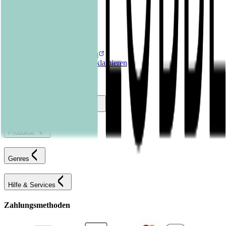
Kontakt
FAQ
Karriereportal
Versandinformationen
Sendung verfolgen
Bestellung retournieren
Fehlerhaften Artikel reklamieren
AGB
Widerrufsformular
Bastei Lübbe Verlagsgruppe
Produkte
Genres
Hilfe & Services
Zahlungsmethoden