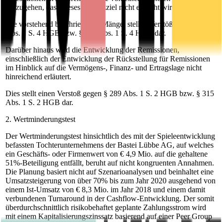
auszugehen, dass dieses Umsatzziel nicht erreicht wird.
Die vorstehend beschriebenen Mängel stellen Verstöße nach § 289
Abs. 1 S. 4 HGB bzw. § 315 Abs. 1 S. 4 HGB dar.
Darüber hinaus wird die Entwicklung der Remissionen,
einschließlich der Entwicklung der Rückstellung für Remissionen
im Hinblick auf die Vermögens-, Finanz- und Ertragslage nicht
hinreichend erläutert.
Dies stellt einen Verstoß gegen § 289 Abs. 1 S. 2 HGB bzw. § 315
Abs. 1 S. 2 HGB dar.
2. Wertminderungstest
Der Wertminderungstest hinsichtlich des mit der Spieleentwicklung
befassten Tochterunternehmens der Bastei Lübbe AG, auf welches
ein Geschäfts- oder Firmenwert von € 4,9 Mio. auf die gehaltene
51%-Beteiligung entfällt, beruht auf nicht kongruenten Annahmen.
Die Planung basiert nicht auf Szenarioanalysen und beinhaltet eine
Umsatzsteigerung von über 70% bis zum Jahr 2020 ausgehend von
einem Ist-Umsatz von € 8,3 Mio. im Jahr 2018 und einem damit
verbundenen Turnaround in der Cashflow-Entwicklung. Der somit
überdurchschnittlich risikobehaftet geplante Zahlungsstrom wird
mit einem Kapitalisierungszinssatz basierend auf einer Peer Group