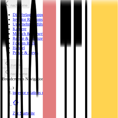
nach vorne
Die Verlagsgruppe
Investor Relations
Unternehmensführung
Karriere
Mensch & Umwelt
Rechte & Lizenzen
Foreign Rights
Handel
Presse & News
zurück
nach vorne
Breadcrumbs Navigation
investor relations news
Zur Startseite