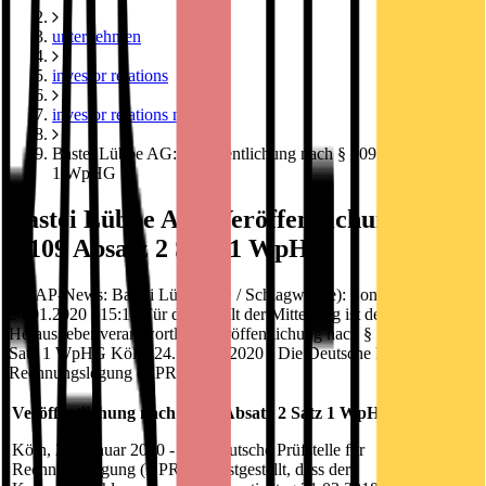
unternehmen
investor relations
investor relations news
Bastei Lübbe AG: Veröffentlichung nach § 109 Absatz 2 Satz
1 WpHG
Bastei Lübbe AG: Veröffentlichung nach
§ 109 Absatz 2 Satz 1 WpHG
DGAP-News: Bastei Lübbe AG / Schlagwort(e): Sonstiges
24.01.2020 / 15:18 Für den Inhalt der Mitteilung ist der Emittent /
Herausgeber verantwortlich. Veröffentlichung nach § 109 Absatz 2
Satz 1 WpHG Köln, 24. Januar 2020 - Die Deutsche Prüfstelle für
Rechnungslegung (DPR) hat
Veröffentlichung nach § 109 Absatz 2 Satz 1 WpHG
Köln, 24. Januar 2020 - Die Deutsche Prüfstelle für
Rechnungslegung (DPR) hat festgestellt, dass der