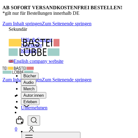
AB SOFORT VERSANDKOSTENFREI BESTELLEN!
*gilt nur für Bestellungen innerhalb DE
Zum Inhalt springen
Zum Seitenende springen
Sekundär
Hilfe & Support
Newsletter
Kontakt
English company website
Bücher
Zum Inhalt springen
Zum Seitenende springen
Audio
Merch
Autor:innen
Erleben
Unternehmen
0