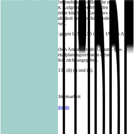
international diversifizierter Unternehmen der Branche mit
bedeutender Größe diskontiert. Aufgrund der fehlenden
Risikoäquivalenz von geschätzten künftigen Cashflows und
Abzinsungssatz ist die Werthaltigkeit des Geschäfts- oder
Firmenwerts nicht nachgewiesen.
Die Vorgehensweise verstößt gegen IAS 36.55 i.V.m. IAS 36.A16-
A18.
Die zugrundeliegenden kritischen Annahmen der Umsatz- bzw.
Cashflow-Entwicklung im Detailplanungszeitraum dieses
Wertminderungstests sind zudem nicht angegeben.
Dies verstößt gegen IAS 36. 134 (d) (i) und (ii).
Kontakt Bastei Lübbe AG:
Barbara Fischer
Leiterin Presse- und Öffentlichkeitsarbeit
Tel.: 0221 / 82 00 28 50
E-Mail:
barbara.fischer@luebbe.de
Veröffentlicht am
24.01.2020