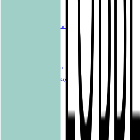
Alle Bücher
eBooks
Hörbücher
Shelfies
Unsere Merch-Kollektion
Sonderangebote
Genres
Krimis & Thriller
Liebesromane
Romane & Erzählungen
Historische Romane
Science Fiction & Fantasy
Sachbücher
Kinderbücher
Young Adult
New Adult
Graphic Novels
Kalender & Journals
Hilfe & Services
Kontakt