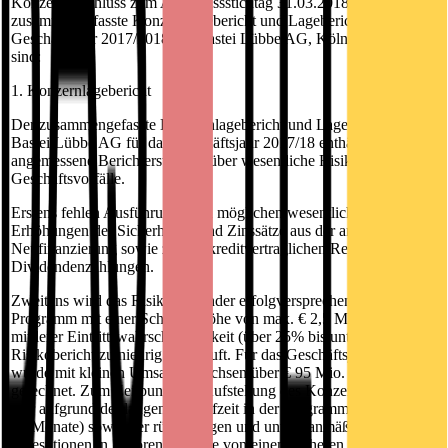
Konzernabschluss zum Abschlussstichtag 31.03.2018 und der
zusammengefasste Konzernlagebericht und Lagebericht für das
Geschäftsjahr 2017/2018 der Bastei Lübbe AG, Köln, fehlerhaft
sind:
1. Konzernlagebericht
Der zusammengefasste Konzernlagebericht und Lagebericht der
Bastei Lübbe AG für das Geschäftsjahr 2017/18 enthält keine
angemessene Berichterstattung über wesentliche Risiken und
Geschäftsvorfälle.
Erstens fehlen Ausführungen zu möglichen wesentlichen
Erhöhungen der Sicherheiten und Zinssätze aus der anstehenden
Neufinanzierung sowie zu den kreditvertraglichen Restriktionen bei
Dividendenzahlungen.
Zweitens wird das Risiko fehlender erfolgversprechender Titel im
Programm mit einer Schadenshöhe von max. € 2,5 Mio. mit
mittlerer Eintrittswahrscheinlichkeit (über 25% bis unter 50%) im
Risikobericht zu niedrig eingestuft. Für das Geschäftsjahr 2019/20
wurde mit kleinen Umsatzzuwächsen über € 95 Mio. hinaus
gerechnet. Zum Zeitpunkt der Aufstellung des Konzernabschlusses
war aufgrund der langen Vorlaufzeit in der Programmplanung (18-
24 Monate) sowie der rückläufigen und unterplanmäßigen
Investitionen in Autorenhonorare von einem höheren Risiko