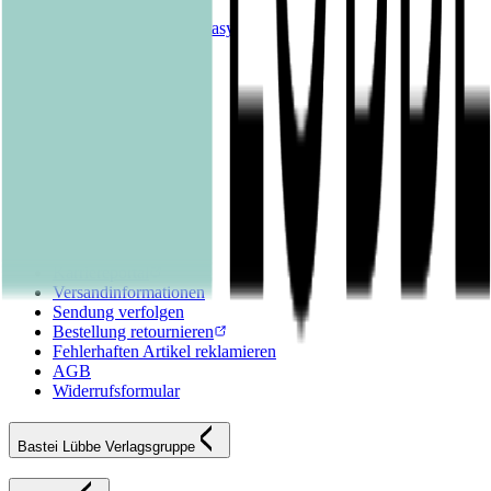
Historische Romane
Science Fiction & Fantasy
Sachbücher
Kinderbücher
Young Adult
New Adult
Graphic Novels
Kalender & Journals
Hilfe & Services
Kontakt
FAQ
Karriereportal
Versandinformationen
Sendung verfolgen
Bestellung retournieren
Fehlerhaften Artikel reklamieren
AGB
Widerrufsformular
Bastei Lübbe Verlagsgruppe