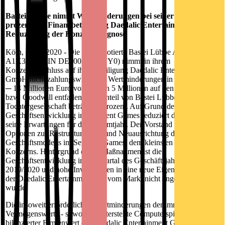
Bastei Lübbe nimmt Wertminderungen bei seiner 51-
prozentigen Finanzbeteiligung Daedalic Entertainment vor -
Reduzierung der Konzernprognose
Köln, 06.02.2020 - Die börsennotierte Bastei Lübbe AG (WKN
A1X3YY, ISIN DE000A1X3YY0) nimmt in ihrem
Konzernabschluss auf ihre Beteiligung Daedalic Entertainment
GmbH nicht zahlungswirksame Wertminderungen in Höhe von 12
─ 14 Millionen Euro vor, wovon 5 Millionen auf den Firmenwert
bzw. Goodwill entfallen. Der Anteil von Bastei Lübbe an der
Tochtergesellschaft beträgt 51 Prozent. Auf Grund der schwachen
Geschäftsentwicklung im Segment Games reduziert der Konzern
seine Erwartungen für das Gesamtjahr. Der Vorstand prüft nun
Optionen zur Restrukturierung und Neuausrichtung des
Geschäftsmodells im Segment Games, dem kleinsten Bereich des
Konzerns. Hintergrund dieser Maßnahmen ist die
Geschäftsentwicklung im 3. Quartal des Geschäftsjahres
2019/2020 und hohe Investitionen in eine neue Eigenentwicklung
der Daedalic Entertainment, die vom Markt nicht angenommen
wurde.
Die insoweit erforderlichen Wertminderungen der immateriellen
Vermögenswerte - sowohl selbsterstellte Computerspiele als auch
bilanzierter Firmenwert der Daedalic Entertainment GmbH - haben