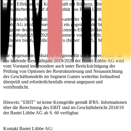
keinen Effekt auf das Kerngeschäft mit Büchern, Hörbüchern und
Romanheften oder auf die Liquidität von Bastei Lübbe.
Nach aktueller Einschätzung erwartet der Vorstand der Bastei
Lübbe AG infolgedessen derzeit ein gegenüber der bisherigen
Prognose deutlich gesunkenes Konzern-EBIT für das laufende
Geschäftsjahr 2019/2020 von nunmehr voraussichtlich -10,5
Millionen bis -6,7 Millionen Euro (bisher: 3,5 - 5,3 Millionen
Euro).
Die vorgenannte, reduzierte Prognose für das Konzern-EBIT für
das laufende Geschäftsjahr 2019/2020 der Bastei Lübbe AG wird
vom Vorstand insbesondere auch unter Berücksichtigung der
Prüfung von Optionen der Restrukturierung und Neuausrichtung
des Geschäftsmodells im Segment Games weiterhin fortlaufend
überprüft und erforderlichenfalls erneut angepasst und
veröffentlicht.
Hinweis: "EBIT" ist keine Kenngröße gemäß IFRS. Informationen
über die Berechnung des EBIT sind im Geschäftsbericht 2018/19
der Bastei Lübbe AG ab S. 60 verfügbar.
Kontakt Bastei Lübbe AG: