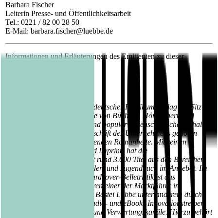
Barbara Fischer
Leiterin Presse- und Öffentlichkeitsarbeit
Tel.: 0221 / 82 00 28 50
E-Mail: barbara.fischer@luebbe.de
Informationen und Erläuterungen des Emittenten zu dieser
Mitteilung:
Über die Bastei Lübbe AG:
Die Bastei Lübbe AG ist ein deutscher Publikumsverlag mit Sitz in
Köln, der auf die Herausgabe von Büchern, Hörbüchern und
eBooks mit belletristischen und populärwissenschaftlichen Inhalten
spezialisiert ist. Zum Kerngeschäft des Unternehmens gehören
auch die periodisch erscheinenden Romanhefte. Mit seinen
insgesamt zwölf Verlagen und Imprints hat die
Unternehmensgruppe derzeit rund 3.600 Titel aus den Bereichen
Belletristik, Sach- sowie Kinder- und Jugendbuch im Angebot. Im
wachsenden Segment der Hardcover-Belletristik ist das
Unternehmen seit vielen Jahren einer der Marktführer in
Deutschland. Gleichzeitig ist Bastei Lübbe unter anderem durch
die Produktion Tausender Audio- und eBooks Innovationstreiber
im Bereich digitaler Medien und Verwertungskanäle. Hierzu gehört