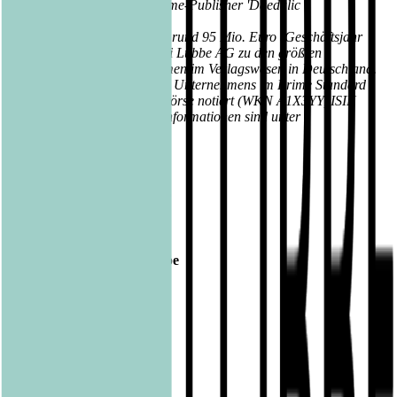
auch die Beteiligung am Game-Publisher 'Daedalic
Entertainment'.
Mit einem Jahresumsatz von rund 95 Mio. Euro (Geschäftsjahr
2018/2019) gehört die Bastei Lübbe AG zu den größten
mittelständischen Unternehmen im Verlagswesen in Deutschland.
Seit 2013 sind die Aktien des Unternehmens im Prime Standard
der Frankfurter Wertpapierbörse notiert (WKN A1X3YY, ISIN
DE000A1X3YY0). Weitere Informationen sind unter
www.luebbe.de zu finden.
Veröffentlicht am
06.02.2020
Footer
Bastei Lübbe Verlagsgruppe
Bastei Verlag
Baumhaus
beHEARTBEAT
beTHRILLED
Community Editions
Eichborn
Grau