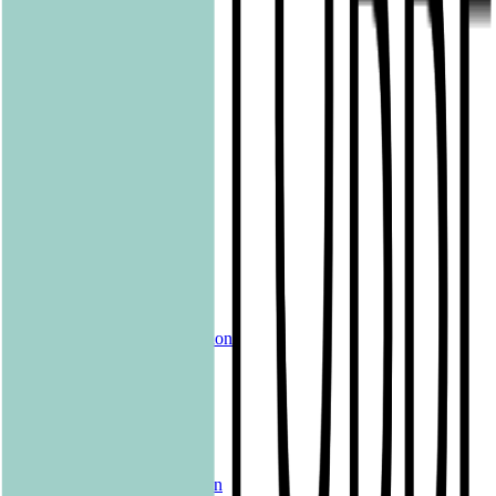
Lübbe Audio
Lübbe
LYX
ONE
Papertoons
Pfaueninsel
pola
Quadriga
shelfie.audio
Produkte
Alle Bücher
eBooks
Hörbücher
Shelfies
Unsere Merch-Kollektion
Sonderangebote
Genres
Krimis & Thriller
Liebesromane
Romane & Erzählungen