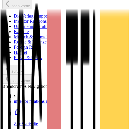
nach vorne
Die Verlagsgruppe
Investor Relations
Unternehmensführung
Karriere
Mensch & Umwelt
Rechte & Lizenzen
Foreign Rights
Handel
Presse & News
zurück
nach vorne
Breadcrumbs Navigation
investor relations news
Zur Startseite