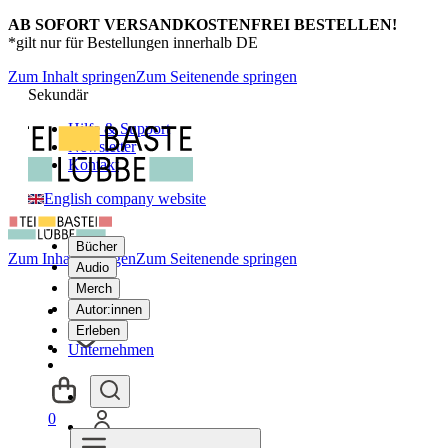
AB SOFORT VERSANDKOSTENFREI BESTELLEN!
*gilt nur für Bestellungen innerhalb DE
Zum Inhalt springen
Zum Seitenende springen
Sekundär
Hilfe & Support
Newsletter
Kontakt
English company website
Bücher
Zum Inhalt springen
Zum Seitenende springen
Audio
Merch
Autor:innen
Erleben
Unternehmen
0