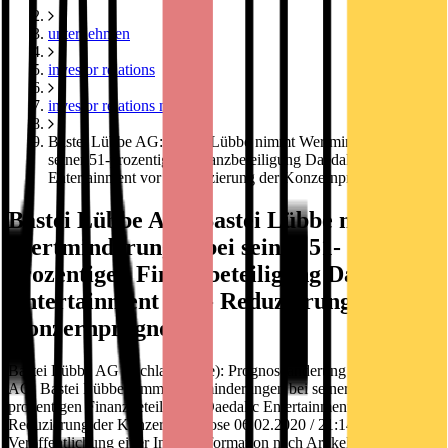
unternehmen
investor relations
investor relations news
Bastei Lübbe AG: Bastei Lübbe nimmt Wertminderungen bei
seiner 51-prozentigen Finanzbeteiligung Daedalic
Entertainment vor - Reduzierung der Konzernprognose
Bastei Lübbe AG: Bastei Lübbe nimmt
Wertminderungen bei seiner 51-
prozentigen Finanzbeteiligung Daedalic
Entertainment vor - Reduzierung der
Konzernprognose
Bastei Lübbe AG / Schlagwort(e): Prognoseänderung Bastei Lübbe
AG: Bastei Lübbe nimmt Wertminderungen bei seiner 51-
prozentigen Finanzbeteiligung Daedalic Entertainment vor -
Reduzierung der Konzernprognose 06.02.2020 / 21:14 CET/CEST
Veröffentlichung einer Insiderinformation nach Artikel 17