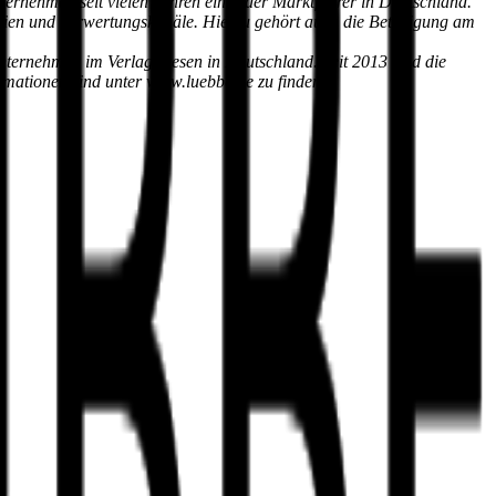
ernehmen seit vielen Jahren einer der Marktführer in Deutschland.
edien und Verwertungskanäle. Hierzu gehört auch die Beteiligung am
nternehmen im Verlagswesen in Deutschland. Seit 2013 sind die
ationen sind unter www.luebbe.de zu finden.