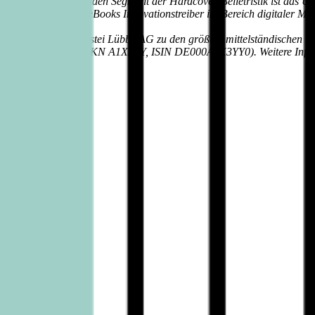
Angebot. Im wachsenden Segment der Hardcover-Belletristik ist das Unt
ausender Audio- und eBooks Innovationstreiber im Bereich digitaler M
2019) gehört die Bastei Lübbe AG zu den größten mittelständischen U
apierbörse notiert (WKN A1X3YY, ISIN DE000A1X3YY0). Weitere Inform