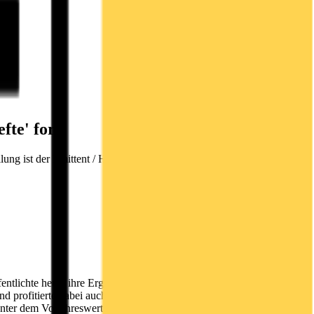
fte' fort
ung ist der Emittent / Herausgeber verantwortlich. Bastei Lübbe AG
lichte heute ihre Ergebnisse für die ersten neun Monate des
nd profitierte dabei auch von einem guten Weihnachtsgeschäft in den
unter dem Vorjahreswert liegenden Gesamtumsatz von 70,6 Mio. Euro