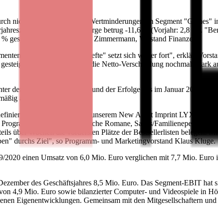
rch nicht zahlungswirksame Wertminderungen im Segment "Games" in H
jahreszeitraum. Die EBIT-Marge betrug -11,6 % (Vorjahr: 2,8 %). "Ber
 % gestiegen", erläutert Ulrich Zimmermann, Vorstand Finanzen.
enten "Buch" und "Romanhefte" setzt sich weiter fort", erklärt Vorsta
gesteigert. Zudem haben wir die Netto-Verschuldung nochmals stark au
er dem Vorjahreswert. Aufgrund der Erfolge des im Januar 2018 gestar
mäßig auf 2,3 Mio. Euro.
 definierte Zielgruppen wie bei unserem New Adult Imprint LYX, das s
ten Programmsegmenten Historische Romane, Sagas/Familienepen und p
s über Wochen die vordersten Plätze der Bestsellerlisten belegen. Mit
en" durchs Ziel", so Programm- und Marketingvorstand Klaus Kluge.
/2020 einen Umsatz von 6,0 Mio. Euro verglichen mit 7,7 Mio. Euro 
zember des Geschäftsjahres 8,5 Mio. Euro. Das Segment-EBIT hat sic
 von 4,9 Mio. Euro sowie bilanzierter Computer- und Videospiele in H
denen Eigenentwicklungen. Gemeinsam mit den Mitgesellschaftern und 