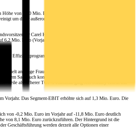
öhe von 13,0 Mio. Euro belastet und verringerte sich
einigt um diese außerordentliche Belastung hätte sich das EBIT auf
ndsvorsitzender Carel Halff und ergänzt: "Bei stabilen Umsätzen von
f 6,2 Mio. Euro (Vorjahr 17,8 Mio. Euro) reduziert. Hier kommen
teten Effizienzprogramms und einer daraus resultierenden
ich gezielt an junge Frauen wendet und regelmäßig die TOP 1 Plätze
opulärem Sachbuch konnten wir mit den Autorinnen Rebecca Gablé,
tlerweile als sicherer TOP-1 Kandidat ging Jeff Kinney erneut mit
im Vorjahr. Das Segment-EBIT erhöhte sich auf 1,3 Mio. Euro. Die
h von -0,2 Mio. Euro im Vorjahr auf -11,8 Mio. Euro deutlich
öhe von 8,1 Mio. Euro zurückzuführen. Der Hintergrund ist die
der Geschäftsführung werden derzeit alle Optionen einer