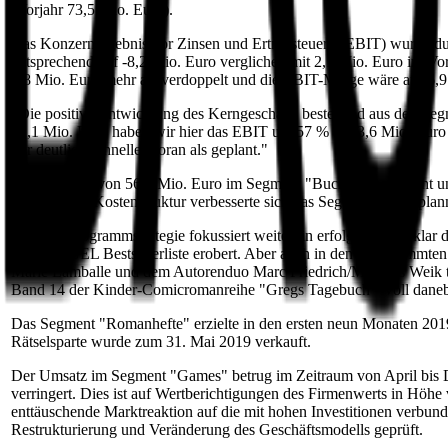
(Vorjahr 73,5 Mio. Euro).
Das Konzernergebnis vor Zinsen und Ertragsteuern (EBIT) wurde du
entsprechend auf -8,2 Mio. Euro verglichen mit 2,1 Mio. Euro im Vor
4,8 Mio. Euro mehr als verdoppelt und die EBIT-Marge wäre auf 6,9
"Die positive Entwicklung des Kerngeschäfts bestehend aus den Segm
62,1 Mio. Euro haben wir hier das EBIT um 57 % auf 3,6 Mio. Euro 
wir deutlich schneller voran als geplant."
Die Umsätze von 56,2 Mio. Euro im Segment "Buch" liegen leicht unt
verbesserten Kostenstruktur verbesserte sich das Segment-EBIT plan
"Unsere Programmstrategie fokussiert weiterhin erfolgreich auf klar
der SPIEGEL Bestsellerliste erobert. Aber auch in den angestamm
Marie Lamballe und dem Autorenduo Marc Friedrich/Matthias Weik teil
Band 14 der Kinder-Comicromanreihe "Gregs Tagebuch - Voll daneb
Das Segment "Romanhefte" erzielte in den ersten neun Monaten 2019
Rätselsparte wurde zum 31. Mai 2019 verkauft.
Der Umsatz im Segment "Games" betrug im Zeitraum von April bis De
verringert. Dies ist auf Wertberichtigungen des Firmenwerts in Höhe
enttäuschende Marktreaktion auf die mit hohen Investitionen verbun
Restrukturierung und Veränderung des Geschäftsmodells geprüft.