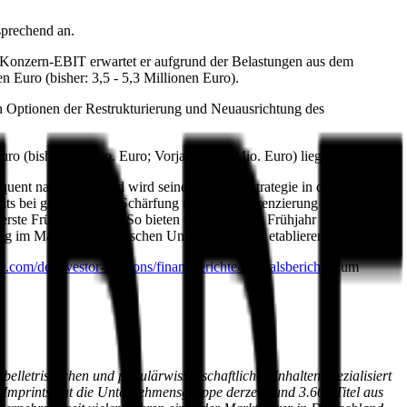
sprechend an.
s Konzern-EBIT erwartet er aufgrund der Belastungen aus dem
n Euro (bisher: 3,5 - 5,3 Millionen Euro).
n Optionen der Restrukturierung und Neuausrichtung des
 (bisher: 15 Mio. Euro; Vorjahr: 17,8 Mio. Euro) liegen sollte.
quent nach vorne und wird seine Programmstrategie in den
ts bei gleichzeitiger Schärfung und Ausdifferenzierung unserer
ste Früchte zeitigt. "So bieten wir ab diesem Frühjahr unter Lübbe
 im Markt der literarischen Unterhaltung fest etablieren."
com/de/investor-relations/finanzberichte/quartalsberichte
zum
lletristischen und populärwissenschaftlichen Inhalten spezialisiert
Imprints hat die Unternehmensgruppe derzeit rund 3.600 Titel aus