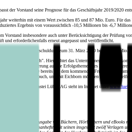
t der Vorstand seine Prognose für das Geschäftsjahr 2019/2020 ent
jahr weiterhin mit einem Wert zwischen 85 und 87 Mio. Euro. Für da
iertes Ergebnis von voraussichtlich -10,5 Millionen bis -6,7 Millione
m Vorstand insbesondere auch unter Berücksichtigung der Prüfung vo
 und erforderlichenfalls erneut angepasst und veröffentlicht.
dass die Netto-Verschuldung zum 31. März 2020 bei rund 10 Mio. Euro
ist das Segment "Buch". Hier richtet das Unternehmen den Blick konse
 eine klare Fokussierung auf die Erfolgsthemen des Marktes anderersei
ands Simon Decot, die bereits mit dem kommenden Frühjahrsprogramm er
as politische Sachbuch, und mit Eichborn möchten wir uns mittelfristig
hres 2019/2020 der Bastei Lübbe AG steht im Internet unter
www.luebbe.
öln, der auf die Herausgabe von Büchern, Hörbüchern und eBooks mit be
h erscheinenden Romanhefte. Mit seinen insgesamt zwölf Verlagen und 