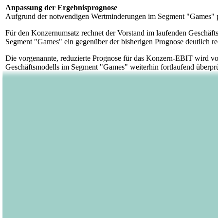
Anpassung der Ergebnisprognose
Aufgrund der notwendigen Wertminderungen im Segment "Games" pass
Für den Konzernumsatz rechnet der Vorstand im laufenden Geschäfts
Segment "Games" ein gegenüber der bisherigen Prognose deutlich reduz
Die vorgenannte, reduzierte Prognose für das Konzern-EBIT wird vo
Geschäftsmodells im Segment "Games" weiterhin fortlaufend überprüft
Die Finanzplanung des Bastei Lübbe-Konzerns geht zudem davon aus, 
Wesentlich für die zukünftige Umsatzentwicklung von Bastei Lübbe 
kommenden Monaten weiter ausbauen. "Mut zur Innovation einerseits,
Programmprofile", lautet die Strategie des künftigen Programmvorst
Life moderne Lifestyle- und Gesundheitsthemen an, Quadriga bedient d
Die Quartalsmitteilung über die ersten neun Monate des Geschäftsja
Download zur Verfügung.
Über die Bastei Lübbe AG:
Die Bastei Lübbe AG ist ein deutscher Publikumsverlag mit Sitz in K
ist. Zum Kerngeschäft des Unternehmens gehören auch die periodisc