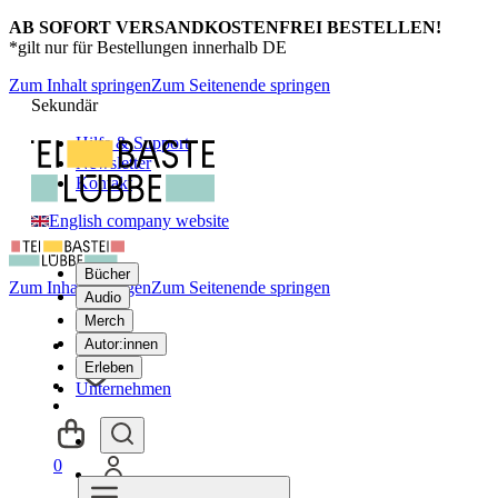
AB SOFORT VERSANDKOSTENFREI BESTELLEN!
*gilt nur für Bestellungen innerhalb DE
Zum Inhalt springen
Zum Seitenende springen
Sekundär
Hilfe & Support
Newsletter
Kontakt
English company website
Bücher
Zum Inhalt springen
Zum Seitenende springen
Audio
Merch
Autor:innen
Erleben
Unternehmen
0