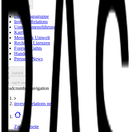
nach vorne
Die Verlagsgruppe
Investor Relations
Unternehmensführung
Karriere
Mensch & Umwelt
Rechte & Lizenzen
Foreign Rights
Handel
Presse & News
zurück
nach vorne
Breadcrumbs Navigation
investor relations news
Zur Startseite