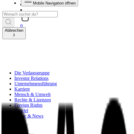
Mobile Navigation öffnen
0
Abbrechen
Die Verlagsgruppe
Investor Relations
Unternehmensführung
Karriere
Mensch & Umwelt
Rechte & Lizenzen
Foreign Rights
Handel
Presse & News
zurück