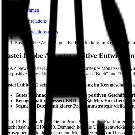
unternehmen
investor relations
investor relations news
Bastei Lübbe AG setzt positive Entwicklung im Kerngeschäft a
Bastei Lübbe AG setzt positive Entwicklun
DGAP-News: Bastei Lübbe AG / Schlagwort(e): 9-Monatszahlen/Quartal
setzt positive Entwicklung im Kerngeschäft aus "Buch" und "Romanhe
Bastei Lübbe AG setzt positive Entwicklung im Kerngeschäft a
Gutes Weihnachtsgeschäft bestätigt positiven Geschäftsver
Kerngeschäft verbessert EBIT auf 3,6 Mio. Euro bei 62,1
Segment "Buch" mit klarer Programmstrategie vielfach auf 
Köln, 13. Februar 2020 - Die im Prime Standard der Frankfurter We
Geschäftsjahres 2019/2020. Demnach liegt die Umsatzentwicklung der
Kernsegmenten. In den ersten neun Monaten vom 1. April bis zum 3