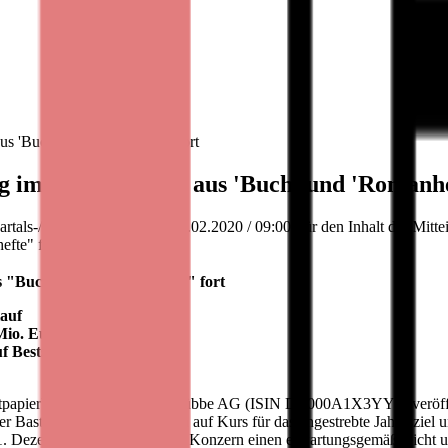
us 'Buch' und 'Romanhefte' fort
g im Kerngeschäft aus 'Buch' und 'Romanhe
s-/Zwischenmitteilung 13.02.2020 / 09:00 Für den Inhalt der Mitteil
fte" fort
us "Buch" und "Romanhefte" fort
lauf
 Mio. Euro Umsatz
Bestsellerlisten vertreten
rtpapierbörse notierte Bastei Lübbe AG (ISIN DE000A1X3YY0) veröffent
 Bastei Lübbe AG weiterhin auf Kurs für das angestrebte Jahresziel u
1. Dezember 2019 erzielte der Konzern einen erwartungsgemäß leicht 