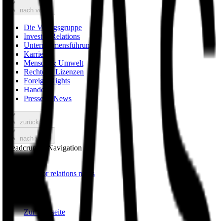
nach vorne
Die Verlagsgruppe
Investor Relations
Unternehmensführung
Karriere
Mensch & Umwelt
Rechte & Lizenzen
Foreign Rights
Handel
Presse & News
zurück
nach vorne
Breadcrumbs Navigation
investor relations news
Zur Startseite