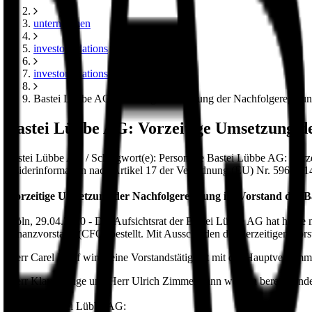
unternehmen
investor relations
investor relations news
Bastei Lübbe AG: Vorzeitige Umsetzung der Nachfolgeregelun
Bastei Lübbe AG: Vorzeitige Umsetzung d
Bastei Lübbe AG / Schlagwort(e): Personalie Bastei Lübbe AG: Vor
Insiderinformation nach Artikel 17 der Verordnung (EU) Nr. 596/201
Vorzeitige Umsetzung der Nachfolgeregelung im Vorstand der 
Köln, 29.04.2020 - Der Aufsichtsrat der Bastei Lübbe AG hat heute m
Finanzvorstand (CFO) bestellt. Mit Ausscheiden des derzeitigen Vor
Herr Carel Halff wird seine Vorstandstätigkeit mit der Hauptversa
Herr Klaus Kluge und Herr Ulrich Zimmermann werden bereits Ende 
Kontakt Bastei Lübbe AG: