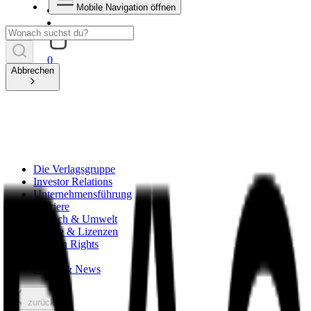
Mobile Navigation öffnen
0
Abbrechen
Die Verlagsgruppe
Investor Relations
Unternehmensführung
Karriere
Mensch & Umwelt
Rechte & Lizenzen
Foreign Rights
Handel
Presse & News
zurück