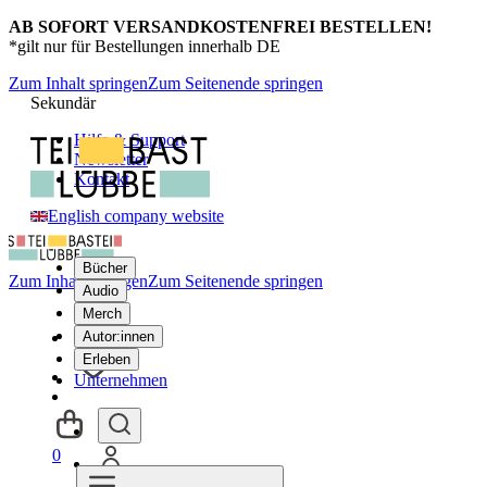
AB SOFORT VERSANDKOSTENFREI BESTELLEN!
*gilt nur für Bestellungen innerhalb DE
Zum Inhalt springen
Zum Seitenende springen
Sekundär
Hilfe & Support
Newsletter
Kontakt
English company website
Bücher
Zum Inhalt springen
Zum Seitenende springen
Audio
Merch
Autor:innen
Erleben
Unternehmen
0