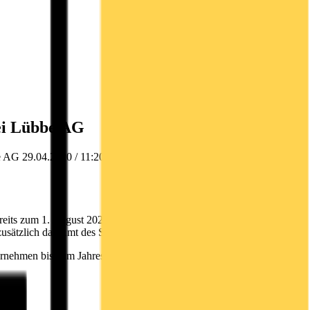
ei Lübbe AG
be AG 29.04.2020 / 11:20 CET/CEST Veröffentlichung einer
ereits zum 1. August 2020 aufnimmt. Herr Herbst wird dann als
 zusätzlich das Amt des Sprechers des Vorstands übernehmen.
rnehmen bis zum Jahresende beratend zur Verfügung stehen.