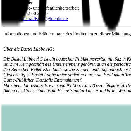
Barbara Fischer
Leiterin Presse- und Öffentlichkeitsarbeit
Tel.: 0221 / 82 00 28 50
E-Mail:
barbara.fischer@luebbe.de
Informationen und Erläuterungen des Emittenten zu dieser Mitteilung
Über die Bastei Lübbe AG:
Die Bastei Lübbe AG ist ein deutscher Publikumsverlag mit Sitz in K
ist. Zum Kerngeschäft des Unternehmens gehören auch die periodisc
den Bereichen Belletristik, Sach- sowie Kinder- und Jugendbuch im 
Gleichzeitig ist Bastei Lübbe unter anderem durch die Produktion T
Game-Publisher 'Daedalic Entertainment'.
Mit einem Jahresumsatz von rund 95 Mio. Euro (Geschäftsjahr 2018/
Aktien des Unternehmens im Prime Standard der Frankfurter Wertp
Veröffentlicht am
29.04.2020
Footer