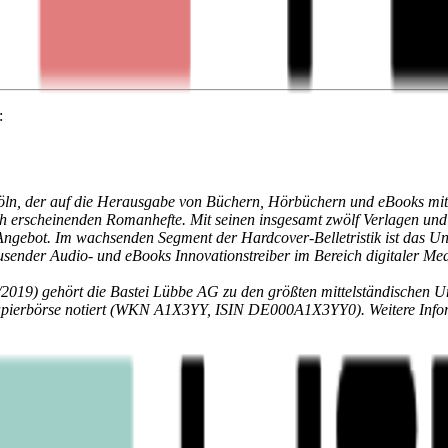
:
öln, der auf die Herausgabe von Büchern, Hörbüchern und eBooks mit be
h erscheinenden Romanhefte. Mit seinen insgesamt zwölf Verlagen und 
Angebot. Im wachsenden Segment der Hardcover-Belletristik ist das Unt
ausender Audio- und eBooks Innovationstreiber im Bereich digitaler M
2019) gehört die Bastei Lübbe AG zu den größten mittelständischen U
apierbörse notiert (WKN A1X3YY, ISIN DE000A1X3YY0). Weitere Inform