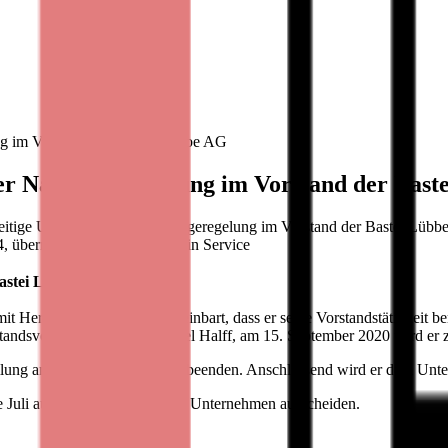
g im Vorstand der Bastei Lübbe AG
er Nachfolgeregelung im Vorstand der Bast
zeitige Umsetzung der Nachfolgeregelung im Vorstand der Bastei Lüb
4, übermittelt durch DGAP - ein Service
Bastei Lübbe AG
it Herrn Joachim Herbst vereinbart, dass er seine Vorstandstätigkeit b
standsvorsitzenden, Herrn Carel Halff, am 15. September 2020 wird er
mmlung am 15. September 2020 beenden. Anschließend wird er dem Unte
Juli aus ihren Funktionen im Unternehmen ausscheiden.