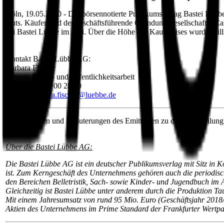
Köln, 19.05.2020 - Der börsennotierte Publikumsverlag Bastei Lübb
Outs. Käufer sind der geschäftsführende Gründungsgesellschafter C
bei Bastei Lübbe im Juni. Über die Höhe des Kaufpreises wurde Stil
Kontakt Bastei Lübbe AG:
Barbara Fischer
Leiterin Presse- und Öffentlichkeitsarbeit
Tel.: 0221 / 82 00 28 50
E-Mail:
barbara.fischer@luebbe.de
Informationen und Erläuterungen des Emittenten zu dieser Mitteilung
Über die Bastei Lübbe AG:
Die Bastei Lübbe AG ist ein deutscher Publikumsverlag mit Sitz in K
ist. Zum Kerngeschäft des Unternehmens gehören auch die periodisc
den Bereichen Belletristik, Sach- sowie Kinder- und Jugendbuch im 
Gleichzeitig ist Bastei Lübbe unter anderem durch die Produktion T
Mit einem Jahresumsatz von rund 95 Mio. Euro (Geschäftsjahr 2018/
Aktien des Unternehmens im Prime Standard der Frankfurter Wertp