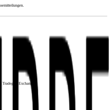
semitteilungen.
rt, Tradegate Exchange