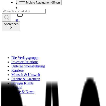
Mobile Navigation öffnen
0
Abbrechen
Die Verlagsgruppe
Investor Relations
Unternehmensführung
Karriere
Mensch & Umwelt
Rechte & Lizenzen
Foreign Rights
Handel
Presse & News
zurück