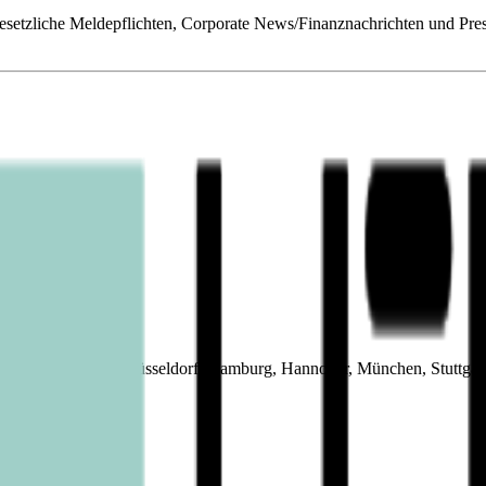
tzliche Meldepflichten, Corporate News/Finanznachrichten und Pres
eiverkehr in Berlin, Düsseldorf, Hamburg, Hannover, München, Stuttga