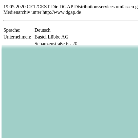
19.05.2020 CET/CEST Die DGAP Distributionsservices umfassen gese
Medienarchiv unter http://www.dgap.de
Sprache:
Deutsch
Unternehmen:
Bastei Lübbe AG
Schanzenstraße 6 - 20
51063 Köln
Deutschland
Telefon:
02 21 / 82 00 - 0
Fax:
02 21 / 82 00 - 1900
E-Mail:
investorrelations@luebbe.de
Internet:
www.luebbe.de
ISIN:
DE000A1X3YY0
WKN:
A1X3YY
Börsen:
Regulierter Markt in Frankfurt (Prime Standard); Fr
EQS News ID:
1050451
Ende der Mitteilung
DGAP News-Service