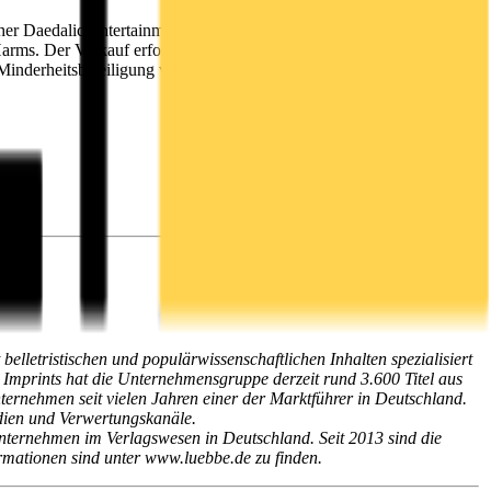
lisher Daedalic Entertainment im Rahmen eines Management-Buy-
arms. Der Verkauf erfolgt zu Ende Mai und die Entkonsolidierung
Minderheitsbeteiligung von 10 Prozent an Daedalic.
lletristischen und populärwissenschaftlichen Inhalten spezialisiert
Imprints hat die Unternehmensgruppe derzeit rund 3.600 Titel aus
ernehmen seit vielen Jahren einer der Marktführer in Deutschland.
edien und Verwertungskanäle.
nternehmen im Verlagswesen in Deutschland. Seit 2013 sind die
ationen sind unter www.luebbe.de zu finden.