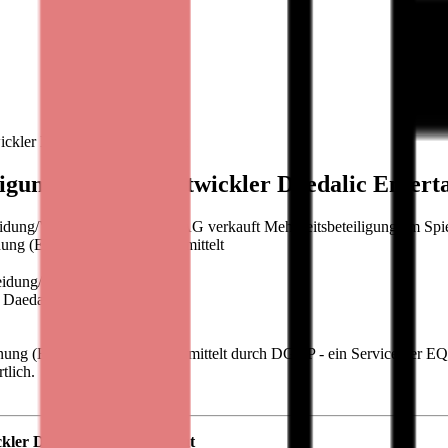
ickler Daedalic Entertainment
igung am Spieleentwickler Daedalic Entert
eidung/Verkauf Bastei Lübbe AG verkauft Mehrheitsbeteiligung am Sp
nung (EU) Nr. 596/2014, übermittelt
eidung/Verkauf
 Daedalic Entertainment
ordnung (EU) Nr. 596/2014, übermittelt durch DGAP - ein Service der 
tlich.
ckler Daedalic Entertainment