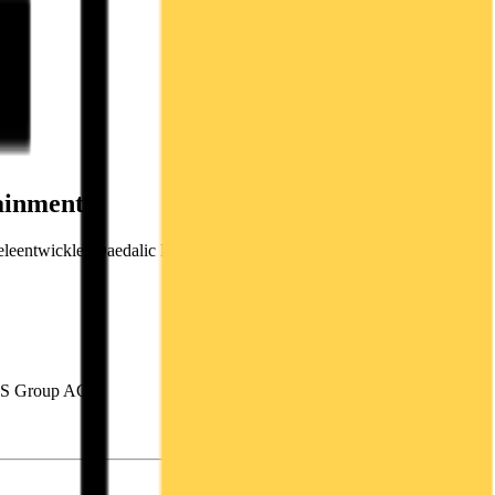
ainment
ieleentwickler Daedalic Entertainment 19.05.2020 / 12:08 CET/CEST
EQS Group AG.