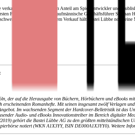
e verkauft einen 41-prozentigen Anteil am Spieleentwickler und -pub
arsten Fichtelmann sowie der kaufmännische Geschäftsführer Stephan H
lschweigen vereinbart. Nach dem Verkauf hält Bastei Lübbe noch eine 
:
öln, der auf die Herausgabe von Büchern, Hörbüchern und eBooks mit be
h erscheinenden Romanhefte. Mit seinen insgesamt zwölf Verlagen und 
Angebot. Im wachsenden Segment der Hardcover-Belletristik ist das Unt
ausender Audio- und eBooks Innovationstreiber im Bereich digitaler M
2019) gehört die Bastei Lübbe AG zu den größten mittelständischen U
apierbörse notiert (WKN A1X3YY, ISIN DE000A1X3YY0). Weitere Inform