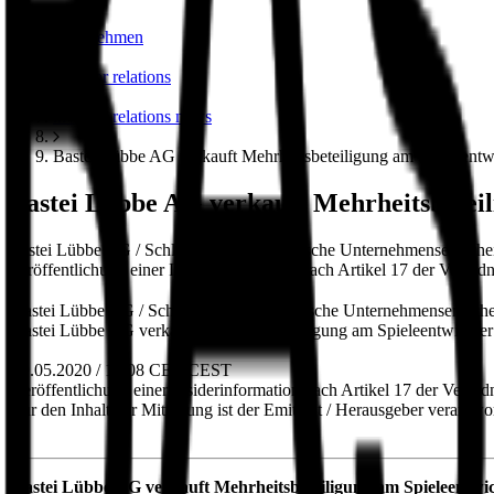
unternehmen
investor relations
investor relations news
Bastei Lübbe AG verkauft Mehrheitsbeteiligung am Spieleentw
Bastei Lübbe AG verkauft Mehrheitsbeteil
Bastei Lübbe AG / Schlagwort(e): Strategische Unternehmensentsch
Veröffentlichung einer Insiderinformation nach Artikel 17 der Verord
Bastei Lübbe AG / Schlagwort(e): Strategische Unternehmensentsch
Bastei Lübbe AG verkauft Mehrheitsbeteiligung am Spieleentwickler
19.05.2020 / 12:08 CET/CEST
Veröffentlichung einer Insiderinformation nach Artikel 17 der Ver
Für den Inhalt der Mitteilung ist der Emittent / Herausgeber verantwor
Bastei Lübbe AG verkauft Mehrheitsbeteiligung am Spieleentwi