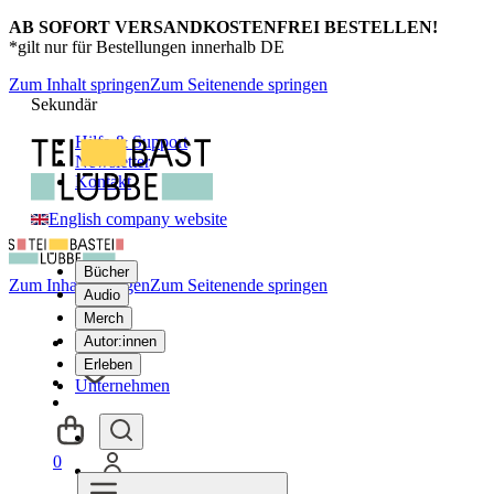
AB SOFORT VERSANDKOSTENFREI BESTELLEN!
*gilt nur für Bestellungen innerhalb DE
Zum Inhalt springen
Zum Seitenende springen
Sekundär
Hilfe & Support
Newsletter
Kontakt
English company website
Bücher
Zum Inhalt springen
Zum Seitenende springen
Audio
Merch
Autor:innen
Erleben
Unternehmen
0