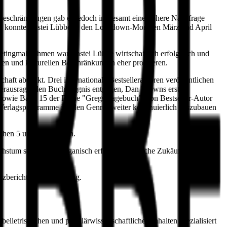
eschränkungen gab es jedoch insgesamt eine höhere Nachfrage
t konnte Bastei Lübbe in den Lockdown-Monaten März und April
ketingmaßnahmen war Bastei Lübbe wirtschaftlich erfolgreich und
en und kulturellen Beschränkungen eher profitieren.
aft abdeckt. Drei internationale Bestsellerautoren veröffentlichen
herausragenden Buchereignis entgegen, Dan Browns erstes
 sowie Band 15 der Reihe "Gregs Tagebuch", von Bestseller-Autor
e Verlagsprogramme in allen Genres weiter kontinuierlich auszubauen
chen 5 und 6 Millionen.
Wachstum soll auch anorganisch erfolgen. Mögliche Zukäufe müssen
nzberichte zur Verfügung.
lletristischen und populärwissenschaftlichen Inhalten spezialisiert