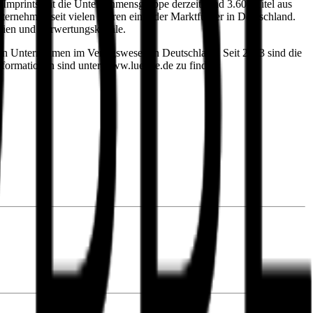
Imprints hat die Unternehmensgruppe derzeit rund 3.600 Titel aus
ernehmen seit vielen Jahren einer der Marktführer in Deutschland.
edien und Verwertungskanäle.
en Unternehmen im Verlagswesen in Deutschland. Seit 2013 sind die
ormationen sind unter www.luebbe.de zu finden.