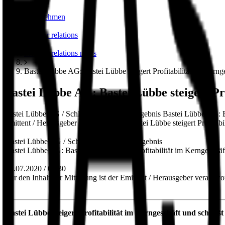
unternehmen
investor relations
investor relations news
Bastei Lübbe AG: Bastei Lübbe steigert Profitabilität im Kerng
Bastei Lübbe AG: Bastei Lübbe steigert Pro
Bastei Lübbe AG / Schlagwort(e): Jahresergebnis Bastei Lübbe AG: Bas
Emittent / Herausgeber verantwortlich. Bastei Lübbe steigert Profitabil
Bastei Lübbe AG / Schlagwort(e): Jahresergebnis
Bastei Lübbe AG: Bastei Lübbe steigert Profitabilität im Kerngeschäf
14.07.2020 / 07:30
Für den Inhalt der Mitteilung ist der Emittent / Herausgeber verantwor
Bastei Lübbe steigert Profitabilität im Kerngeschäft und schließ