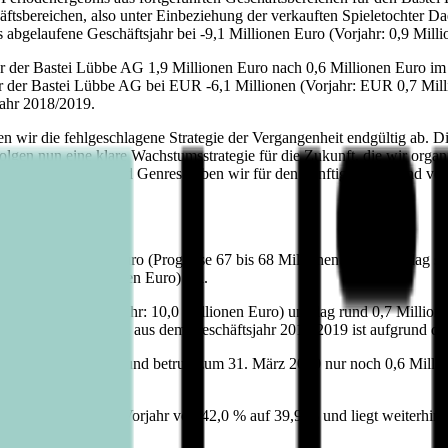
ftsbereichen, also unter Einbeziehung der verkauften Spieletochter Dae
 abgelaufene Geschäftsjahr bei -9,1 Millionen Euro (Vorjahr: 0,9 Milli
ner der Bastei Lübbe AG 1,9 Millionen Euro nach 0,6 Millionen Euro im
ner der Bastei Lübbe AG bei EUR -6,1 Millionen (Vorjahr: EUR 0,7 Mill
jahr 2018/2019.
en wir die fehlgeschlagene Strategie der Vergangenheit endgültig ab. 
lgen nun eine klare Wachstumsstrategie für die Zukunft, die wir organ
rogramm-Segmente und Genres haben wir für den künftigen Vorstand von
toverschuldung
 73,8 Millionen Euro (Prognose 67 bis 68 Millionen Euro) und lag so
orjahr: 2,0 Millionen Euro) bei.
lionen Euro (Vorjahr: 10,0 Millionen Euro) und lag rund 0,7 Million
 mit den Umsatzzahlen aus dem Geschäftsjahr 2018/2019 ist aufgrund de
t verringert werden und betrug zum 31. März 2020 nur noch 0,6 Millio
g im Vergleich zum Vorjahr von 42,0 % auf 39,9 % und liegt weiterhin 