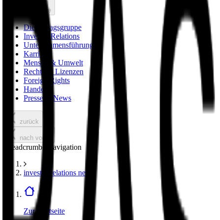
nach vorne
Die Verlagsgruppe
Investor Relations
Unternehmensführung
Karriere
Mensch & Umwelt
Rechte & Lizenzen
Foreign Rights
Handel
Presse & News
zurück
nach vorne
Breadcrumbs Navigation
investor relations news
Zur Startseite