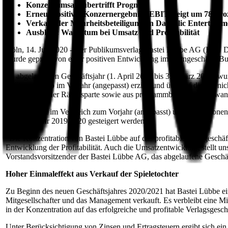
Konzernumsatz übertrifft Prognose
Erneut positives Konzernergebnis - EBIT steigt um 78 Pro
Verkauf der Mehrheitsbeteiligung an Daedalic Entertainm
Ausblick: Wachstum bei Umsatz und Profitabilität
Köln, 14. Juli 2020 - Der Publikumsverlag Bastei Lübbe AG (ISIN D
wurde geprägt von einer positiven Entwicklung im Kerngeschäft "
Im abgelaufenen Geschäftsjahr (1. April 2019 bis 31. März 2020) w
Millionen Euro im Vorjahr (angepasst) erzielt und übertraf die um n
dem Verkauf der Rätselsparte sowie aus programmbedingten Schwa
Das EBIT ist im Vergleich zum Vorjahr (angepasst) um 1,8 Millionen
Geschäftsjahr 2019/2020 gesteigert werden.
"Die Konzentration von Bastei Lübbe auf das profitable Kerngeschäft
Entwicklung der Profitabilität. Auch die Umsatzentwicklung stellt 
Vorstandsvorsitzender der Bastei Lübbe AG, das abgelaufene Geschäf
Hoher Einmaleffekt aus Verkauf der Spieletochter
Zu Beginn des neuen Geschäftsjahres 2020/2021 hat Bastei Lübbe e
Mitgesellschafter und das Management verkauft. Es verbleibt eine Mi
in der Konzentration auf das erfolgreiche und profitable Verlagsgeschä
Unter Berücksichtigung von Zinsen und Ertragsteuern ergibt sich ei