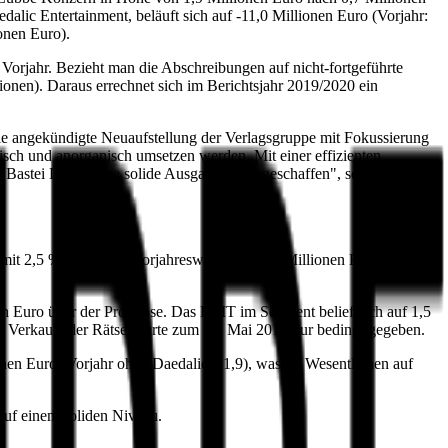
dalic Entertainment, beläuft sich auf -11,0 Millionen Euro (Vorjahr:
onen Euro).
 Vorjahr. Bezieht man die Abschreibungen auf nicht-fortgeführte
ionen). Daraus errechnet sich im Berichtsjahr 2019/2020 ein
Die angekündigte Neuaufstellung der Verlagsgruppe mit Fokussierung
isch und anorganisch umsetzen werden. Mit einer effizienten
 Bastei Lübbe eine solide Ausgangsbasis geschaffen", so Halff
mit 2,5 % unter dem Vorjahreswert von 75,8 Millionen Euro. Das
en Euro über der Prognose. Das EBIT im Segment belief sich auf 1,5
s Verkaufs der Rätselsparte zum 31. Mai 2019 nur bedingt gegeben.
nen Euro (Vorjahr ohne Daedalic: 11,9), was im Wesentlichen auf
auf einem soliden Niveau.