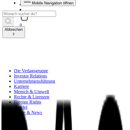
Mobile Navigation öffnen
0
Abbrechen
Die Verlagsgruppe
Investor Relations
Unternehmensführung
Karriere
Mensch & Umwelt
Rechte & Lizenzen
Foreign Rights
Handel
Presse & News
zurück