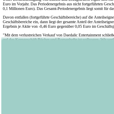
Euro im Vorjahr. Das Periodenergebnis aus nicht fortgeführten Geschä
0,1 Millionen Euro). Das Gesamt-Periodenergebnis liegt somit für das
Davon entfallen (fortgeführte Geschäftsbereiche) auf die Anteilseig
Geschäftsbereiche ein, dann liegt der gesamte Anteil der Anteilseig
Ergebnis je Aktie von -0,46 Euro gegenüber 0,05 Euro im Geschäfts
"Mit dem verlustreichen Verkauf von Daedalic Entertainment schließ
auf das Kerngeschäft Bücher und Romanhefte ist vollzogen. Wir verfo
Organisation und einer strukturierten Mehrjahresplanung für alle P
weiter.
Umsatz in beiden Segmente im Plan - Deutlicher Abbau der Net
Der Umsatz im Segment "Buch" betrug im abgelaufenen Geschäftsjahr
Segment "Buch" steuerte ein EBIT in Höhe von 3,3 Millionen Euro (V
Das Segment "Romanhefte" erzielte Umsatzerlöse in Höhe von 7,7 Mil
Millionen Euro (Vorjahr: 0,8 Millionen Euro). Die Vergleichbarkeit
Die Netto-Verschuldung konnte im abgelaufenen Geschäftsjahr erneu
den positiven Geschäftsverlauf zurückzuführen ist.
Die Eigenkapitalquote des Unternehmens verringerte sich geringfügi