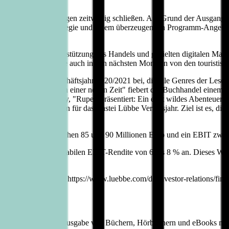
ssten Buchhandlungen zeitweilig schließen. Auf Grund der Ausgangsb
b abweichenden Strategie und einem überzeugenden Programm-Angebo
einer aktiven Unterstützung des Handels und gezielten digitalen Mar
iswerte Alternative auch in den nächsten Monaten von den touristisch
im laufenden Geschäftsjahr 2020/2021 bei, die alle Genres der Lesersch
bridge - Der Morgen einer neuen Zeit" fiebert der Buchhandel einem 
er von Jeff Kinney, "Rupert präsentiert: Ein echt wildes Abenteuer"
r Veröffentlichungen für das Bastei Lübbe Verlagsjahr. Ziel ist es, di
 Konzernumsatz zwischen 85 und 90 Millionen Euro und ein EBIT zwis
ionen Euro bei einer stabilen EBIT-Rendite von 6 bis 8 % an. Dieses 
rngeschäft stärken.
ht im Internet unter https://www.luebbe.com/de/investor-relations/fina
öln, der auf die Herausgabe von Büchern, Hörbüchern und eBooks mit be