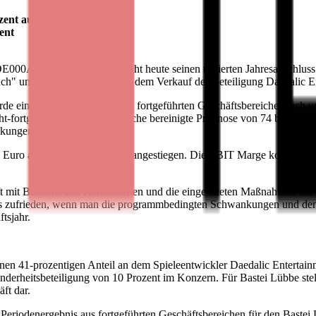
zent auf 4,1 Millionen Euro
ent
E000A1X3YY0) veröffentlicht heute seinen testierten Jahresabschluss 
Buch" und "Romanhefte" sowie dem Verkauf der Beteiligung Daedalic 
urde ein Konzernumsatz für die fortgeführten Geschäftsbereiche Buch
icht-fortgeführte Geschäftsbereiche bereinigte Prognose von 74 bis 75 
nkungen im Segment "Buch".
 Euro auf 4,1 Millionen Euro angestiegen. Die EBIT Marge konnte eben
 mit Büchern und Romanheften und die eingeleiteten Maßnahmen zur Eff
uns zufrieden, wenn man die programmbedingten Schwankungen und den V
tsjahr.
inen 41-prozentigen Anteil an dem Spieleentwickler Daedalic Entert
nderheitsbeteiligung von 10 Prozent im Konzern. Für Bastei Lübbe stell
ft dar.
n Periodenergebnis aus fortgeführten Geschäftsbereichen für den Baste