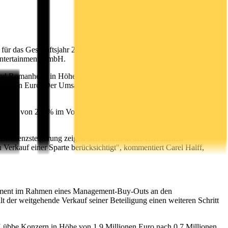
für das Geschäftsjahr 2019/2020. Das abgelaufene Geschäftsjahr
Entertainment GmbH.
 und Romanhefte in Höhe von 81,5 Millionen Euro nach 86,6
Millionen Euro. Der Umsatzrückgang erklärt sich im Wesentlichen aus
falls von 2,7 % im Vorjahr (angepasst) auf 5,1 % für das
izienzsteigerung zeigen sich bereits in der erfreulichen
erkauf einer Sparte berücksichtigt", kommentiert Carel Halff,
ainment im Rahmen eines Management-Buy-Outs an den
t der weitgehende Verkauf seiner Beteiligung einen weiteren Schritt
i Lübbe Konzern in Höhe von 1,9 Millionen Euro nach 0,7 Millionen