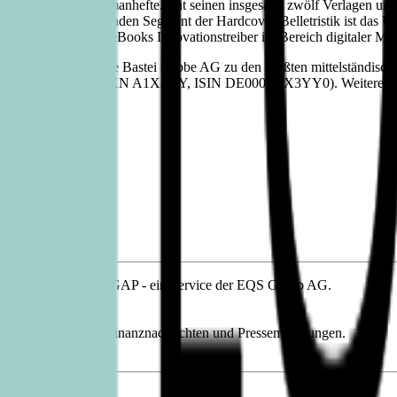
 erscheinenden Romanhefte. Mit seinen insgesamt zwölf Verlagen und 
Angebot. Im wachsenden Segment der Hardcover-Belletristik ist das Unt
ausender Audio- und eBooks Innovationstreiber im Bereich digitaler M
2019/2020) gehört die Bastei Lübbe AG zu den größten mittelständisch
papierbörse notiert (WKN A1X3YY, ISIN DE000A1X3YY0). Weitere Inf
, übermittelt durch DGAP - ein Service der EQS Group AG.
tlich.
n, Corporate News/Finanznachrichten und Pressemitteilungen.