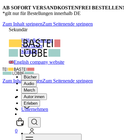
AB SOFORT VERSANDKOSTENFREI BESTELLEN!
*gilt nur für Bestellungen innerhalb DE
Zum Inhalt springen
Zum Seitenende springen
Sekundär
Hilfe & Support
Newsletter
Kontakt
English company website
Bücher
Zum Inhalt springen
Zum Seitenende springen
Audio
Merch
Autor:innen
Erleben
Unternehmen
0