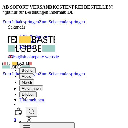
AB SOFORT VERSANDKOSTENFREI BESTELLEN!
*gilt nur für Bestellungen innerhalb DE
Zum Inhalt springen
Zum Seitenende springen
Sekundär
Hilfe & Support
Newsletter
Kontakt
English company website
Bücher
Zum Inhalt springen
Zum Seitenende springen
Audio
Merch
Autor:innen
Erleben
Unternehmen
0