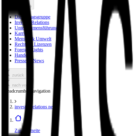
nach vorne
Die Verlagsgruppe
Investor Relations
Unternehmensführung
Karriere
Mensch & Umwelt
Rechte & Lizenzen
Foreign Rights
Handel
Presse & News
zurück
nach vorne
Breadcrumbs Navigation
investor relations news
Zur Startseite