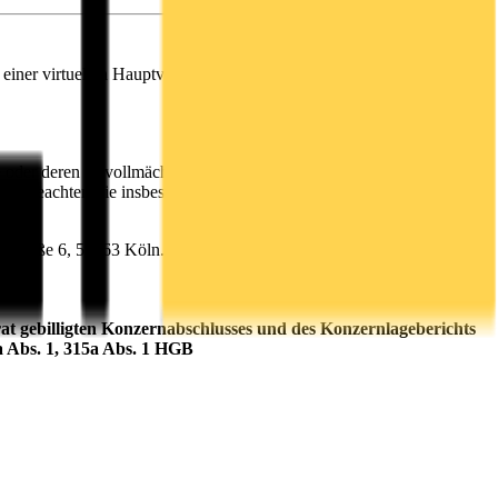
 einer virtuellen Hauptversammlung
oder deren Bevollmächtigte erfolgt ausschließlich im Wege der
itte beachten Sie insbesondere die Regelungen zur weiterhin
nistraße 6, 51063 Köln.
rat gebilligten Konzernabschlusses und des Konzernlageberichts
a Abs. 1, 315a Abs. 1 HGB