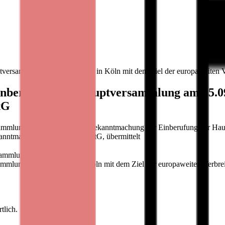
versammlung am 15.09.2020 in Köln mit dem Ziel der europaweiten 
nberufung zur Hauptversammlung am 15.09.
tG
ammlung Bastei Lübbe AG: Bekanntmachung der Einberufung zur Haup
anntmachung gemäß §121 AktG, übermittelt
sammlung
mmlung am 15.09.2020 in Köln mit dem Ziel der europaweiten Verbr
tlich.