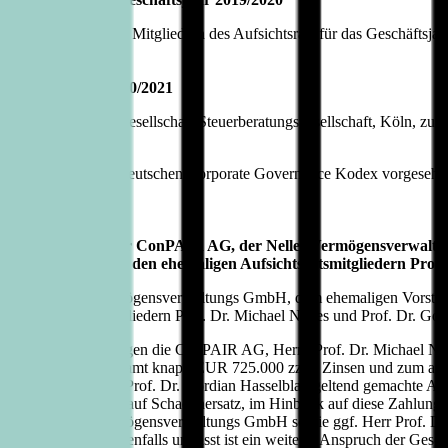
9/2020 amtierenden Mitgliedern des Aufsichtsrats für das Geschäftsjah
s Geschäftsjahr 2020/2021
irtschaftsprüfungsgesellschaft Steuerberatungsgesellschaft, Köln, zu
e von Ziffer 7.2.1 des Deutschen Corporate Governance Kodex vorges
svereinbarung mit der ConPAIR AG, der Nelles Vermögensverwal
edrich Wehrle und den ehemaligen Aufsichtsratsmitgliedern Prof. 
AG, der Nelles Vermögensverwaltungs GmbH, dem ehemaligen Vorstan
n Aufsichtsratsmitgliedern Prof. Dr. Michael Nelles und Prof. Dr. Gor
bbe AG zum einen gegen die ConPAIR AG, Herrn Prof. Dr. Michael Nel
he in Höhe von insgesamt knapp EUR 725.000 zzgl. Zinsen und zum a
ch Wehrle und Herrn Prof. Dr. Gordian Hasselblatt geltend gemachte 
ter Zahlungen bzw. auf Schadenersatz, im Hinblick auf diese Zahlung
G, die Nelles Vermögensverwaltungs GmbH sowie ggf. Herr Prof. Dr. 
ichsvereinbarung ebenfalls umfasst ist ein weiterer Anspruch der Ge