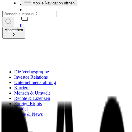
Mobile Navigation öffnen
0
Abbrechen
Die Verlagsgruppe
Investor Relations
Unternehmensführung
Karriere
Mensch & Umwelt
Rechte & Lizenzen
Foreign Rights
Handel
Presse & News
zurück