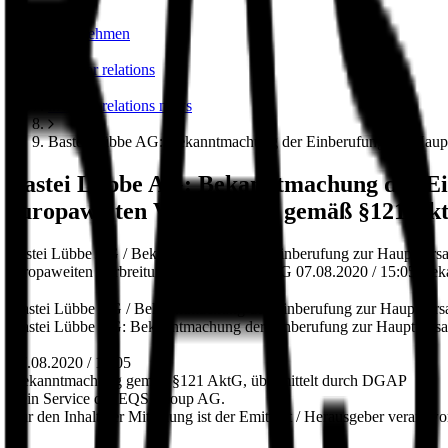
unternehmen
investor relations
investor relations news
Bastei Lübbe AG: Bekanntmachung der Einberufung zur Haupt
Bastei Lübbe AG: Bekanntmachung der Ei
europaweiten Verbreitung gemäß §121 Ak
Bastei Lübbe AG / Bekanntmachung der Einberufung zur Hauptvers
europaweiten Verbreitung gemäß §121 AktG 07.08.2020 / 15:05 Bek
Bastei Lübbe AG / Bekanntmachung der Einberufung zur Hauptver
Bastei Lübbe AG: Bekanntmachung der Einberufung zur Hauptversa
07.08.2020 / 15:05
Bekanntmachung gemäß §121 AktG, übermittelt durch DGAP
- ein Service der EQS Group AG.
Für den Inhalt der Mitteilung ist der Emittent / Herausgeber verantwor