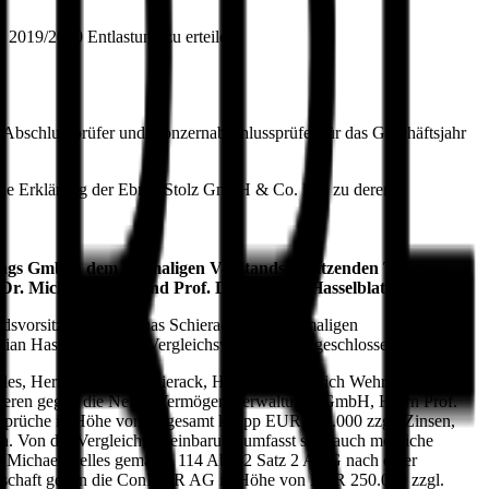
r 2019/2020 Entlastung zu erteilen.
m Abschlussprüfer und Konzernabschlussprüfer für das Geschäftsjahr
ehene Erklärung der Ebner Stolz GmbH & Co. KG zu deren
tungs GmbH, dem ehemaligen Vorstandsvorsitzenden Thomas
Dr. Michael Nelles und Prof. Dr. Gordian Hasselblatt
dsvorsitzenden Thomas Schierack, dem ehemaligen
dian Hasselblatt, eine Vergleichsvereinbarung geschlossen.
les, Herrn Thomas Schierack, Herrn Dr. Friedrich Wehrle und
nderen gegen die Nelles Vermögensverwaltungs GmbH, Herrn Prof.
Ansprüche in Höhe von insgesamt knapp EUR 350.000 zzgl. Zinsen,
en. Von der Vergleichsvereinbarung umfasst sind auch mögliche
Michael Nelles gemäß § 114 Abs. 2 Satz 2 AktG nach einer
sellschaft gegen die ConPAIR AG in Höhe von EUR 250.000 zzgl.