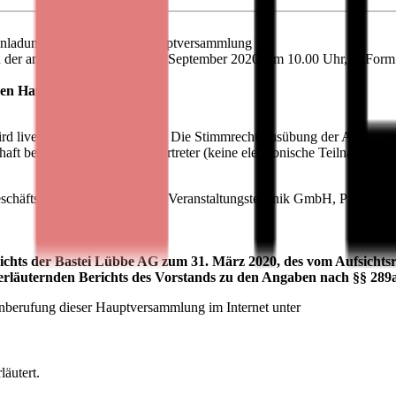
dung zur ordentlichen Hauptversammlung
zu der am am Dienstag, den 15. September 2020, um 10.00 Uhr, in Form
chen Hauptversammlung
ein.
live im Internet übertragen. Die Stimmrechtsausübung der Aktionäre 
haft benannten Stimmrechtsvertreter (keine elektronische Teilnahme). B
schäftsräume der Light Event Veranstaltungstechnik GmbH, Piccolomi
erichts der Bastei Lübbe AG zum 31. März 2020, des vom Aufsichts
s erläuternden Berichts des Vorstands zu den Angaben nach §§ 289
nberufung dieser Hauptversammlung im Internet unter
äutert.