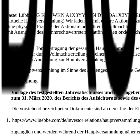
Bastei Lübbe AG Köln WKN A1X3YY ISIN DE000A1X3YY0 Einla
(virtuelle Hauptversammlung) Wir laden hiermit unsere Aktionäre 
ohne physische Präsenz der Aktionäre oder ihrer Bevollmächtigten
(mit Ausnahme des Stimmrechtsvertreters) stattfindenden
ordentli
Eine Bild- und Tonübertragung der gesamten Hauptversammlung wird 
Briefwahl oder durch Vollmachtserteilung an einen von der Gesellsc
erforderlichen Anmeldung zur Hauptversammlung.
Ort der Hauptversammlung im Sinne des Aktiengesetzes sind die Ge
I. Tagesordnung
Vorlage des festgestellten Jahresabschlusses und des Lageb
zum 31. März 2020, des Berichts des Aufsichtsrats sowie de
Die vorstehend bezeichneten Dokumente sind ab dem Tag der Ei
1.
https://www.luebbe.com/de/investor-relations/hauptversammlung
zugänglich und werden während der Hauptversammlung näher erl