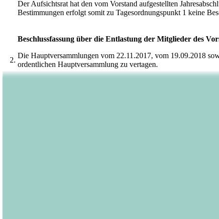
Der Aufsichtsrat hat den vom Vorstand aufgestellten Jahresabsch
Bestimmungen erfolgt somit zu Tagesordnungspunkt 1 keine Bes
Beschlussfassung über die Entlastung der Mitglieder des Vor
Die Hauptversammlungen vom 22.11.2017, vom 19.09.2018 sowie v
2.
ordentlichen Hauptversammlung zu vertagen.
Vorstand und Aufsichtsrat schlagen vor, die Entlastung der Mitg
Beschlussfassung über die Entlastung der Mitglieder des Auf
Die Hauptversammlungen vom 22.11.2017, vom 19.09.2018 sowie v
3.
ordentlichen Hauptversammlung zu vertagen.
Vorstand und Aufsichtsrat schlagen vor, die Entlastung der Mitgl
Beschlussfassung über die Entlastung der Mitglieder des Vor
4.
Vorstand und Aufsichtsrat schlagen vor, den im Geschäftsjahr 20
Beschlussfassung über die Entlastung der Mitglieder des Auf