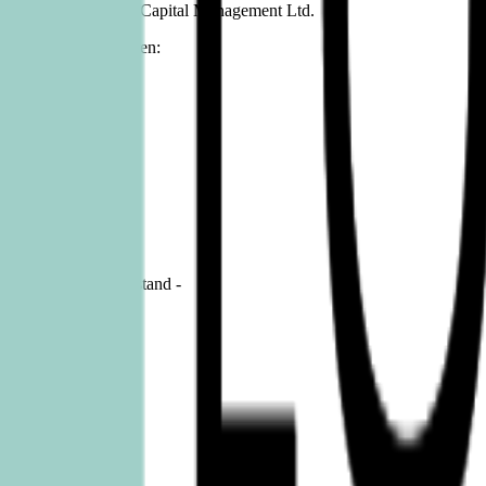
chaft gegen die TUSK Capital Management Ltd.
inbarung wiedergegeben:
treten durch den Vorstand -
 -