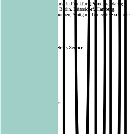
Regulierter Markt in Frankfurt (Prime Standard);
Börsen:
Freiverkehr in Berlin, Düsseldorf, Hamburg,
Hannover, München, Stuttgart, Tradegate Exchange
EQS News
1116927
ID:
Ende der Mitteilung
DGAP News-Service
1116927 13.08.2020
Veröffentlicht am
13.08.2020
Footer
Bastei Lübbe Verlagsgruppe
Bastei Verlag
Baumhaus
beHEARTBEAT
beTHRILLED