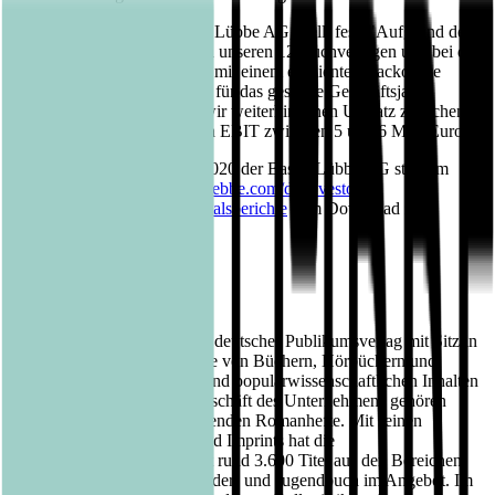
Carel Halff, CEO der Bastei Lübbe AG, stellt fest: "Aufgrund der
Stärke unserer Programme in unseren 12 Buchverlagen und bei den
Romanheften in Verbindung mit einem effizienten Backoffice
können wir unsere Prognose für das gesamte Geschäftsjahr
bestätigen. Damit erwarten wir weiterhin einen Umsatz zwischen
85 und 90 Mio. Euro und ein EBIT zwischen 5 und 6 Mio. Euro."
Die Quartalsmitteilung Q1/2020 der Bastei Lübbe AG steht im
Internet unter
https://www.luebbe.com/de/investor-
relations/finanzberichte/quartalsberichte
zum Download zur
Verfügung.
Über die Bastei Lübbe AG:
Die Bastei Lübbe AG ist ein deutscher Publikumsverlag mit Sitz in
Köln, der auf die Herausgabe von Büchern, Hörbüchern und
eBooks mit belletristischen und populärwissenschaftlichen Inhalten
spezialisiert ist. Zum Kerngeschäft des Unternehmens gehören
auch die periodisch erscheinenden Romanhefte. Mit seinen
insgesamt zwölf Verlagen und Imprints hat die
Unternehmensgruppe derzeit rund 3.600 Titel aus den Bereichen
Belletristik, Sach- sowie Kinder- und Jugendbuch im Angebot. Im