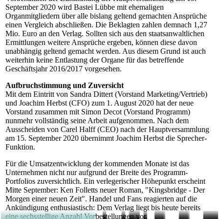
September 2020 wird Bastei Lübbe mit ehemaligen
Organmitgliedern über alle bislang geltend gemachten Ansprüche
einen Vergleich abschließen. Die Beklagten zahlen demnach 1,27
Mio. Euro an den Verlag. Sollten sich aus den staatsanwaltlichen
Ermittlungen weitere Ansprüche ergeben, können diese davon
unabhängig geltend gemacht werden. Aus diesem Grund ist auch
weiterhin keine Entlastung der Organe für das betreffende
Geschäftsjahr 2016/2017 vorgesehen.
Aufbruchstimmung und Zuversicht
Mit dem Eintritt von Sandra Dittert (Vorstand Marketing/Vertrieb)
und Joachim Herbst (CFO) zum 1. August 2020 hat der neue
Vorstand zusammen mit Simon Decot (Vorstand Programm)
nunmehr vollständig seine Arbeit aufgenommen. Nach dem
Ausscheiden von Carel Halff (CEO) nach der Hauptversammlung
am 15. September 2020 übernimmt Joachim Herbst die Sprecher-
Funktion.
Für die Umsatzentwicklung der kommenden Monate ist das
Unternehmen nicht nur aufgrund der Breite des Programm-
Portfolios zuversichtlich. Ein verlegerischer Höhepunkt erscheint
Mitte September: Ken Folletts neuer Roman, "Kingsbridge - Der
Morgen einer neuen Zeit". Handel und Fans reagierten auf die
Ankündigung enthusiastisch: Dem Verlag liegt bis heute bereits
eine sechsstellige Anzahl Vorbestellungen vor.