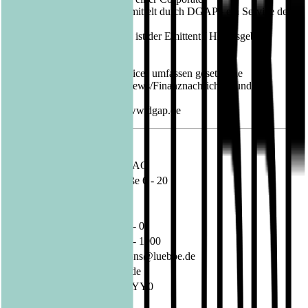
News/Finanznachricht, übermittelt durch DGAP - ein Service der
EQS Group AG.
Für den Inhalt der Mitteilung ist der Emittent / Herausgeber
verantwortlich.
Die DGAP Distributionsservices umfassen gesetzliche
Meldepflichten, Corporate News/Finanznachrichten und
Pressemitteilungen.
Medienarchiv unter http://www.dgap.de
Sprache:
Deutsch
Unternehmen:
Bastei Lübbe AG
Schanzenstraße 6 - 20
51063 Köln
Deutschland
Telefon:
02 21 / 82 00 - 0
Fax:
02 21 / 82 00 - 1900
E-Mail:
investorrelations@luebbe.de
Internet:
www.luebbe.de
ISIN:
DE000A1X3YY0
WKN:
A1X3YY