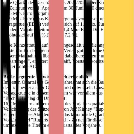
erste Quartal des Geschäftsjahres 2020/2021. Der Konzern erzielte
im Zeitraum vom 1. April bis zum 30. Juni 2020 einen Umsatz von
18,5 Mio. Euro (Vorjahr:
18,9 Mio. Euro). Das Konzernergebnis vor Zinsen und
Ertragsteuer (EBIT) verbesserte sich auf 1,6 Mio. Euro verglichen
mit dem Vorjahreszeitraum von 1,4 Mio. Euro. Die EBIT-Marge
erhöhte sich auf 8,5 % (Vorjahr: 7,2 %).
"Die Konzentration auf das Kerngeschäft und die angepasste
Kostenstruktur bringen unseren Verlag gut durch die Corona-Krise.
Unsere Maßnahmen übertreffen dabei bereits heute unsere
Erwartungen", erläutert Carel Halff, Vorstandsvorsitzender der
Bastei Lübbe AG.
Beide Segmente entwickeln sich erfreulich
Im ersten Quartal des Geschäftsjahres hat sich die Bastei Lübbe
deutlich besser als der Gesamtmarkt entwickelt. Umsatztreiber der
Verlagsgruppe in diesem Zeitraum war vor allem das Segment
"Buch". Hier lag der Umsatz mit
16,7 Mio. Euro auf dem Niveau des Vorjahresquartals - trotz der
Verschiebung des Spitzentitels von Jeff Kinney "Rupert präsentiert:
Ein echt wildes Abenteuer" auf das kommende Quartal. Der
Vorgängertitel "Ruperts Tagebuch - Zu nett für diese Welt" war der
umsatzstärkste Titel im ersten Quartal des Vorjahres.