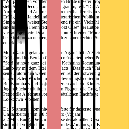
"Wir profitieren von der gesamten Breite unserer Programme",
stellt Simon Decot, Vorstand Programm, fest. "Der Aufbau neuer
Autorinnen und Autoren und Themen hat bereits zu viel beachteten
Erfolgen im Handel und beim literarischen Publikum geführt", so
Simon Decot weiter. Stellvertretend für eine Vielzahl weiterer Titel
sind hier Tina Frennstedt mit "Cold Case" bei Lübbe oder das
vielfach gefeierte Debüt von Jasmin Schreiber "Marianengraben",
bei Eichborn zu nennen, das sich zu einem echten Steady-Seller
entwickelt.
Mona Kasten gelang mit "Dream Again" bei LYX ein großer
Erfolg und im Bereich Quadriga reüssierten neben Peter Hahne,
"Seid ihr noch ganz bei Trost!", Katharina Nocun und Pia
Lamberty mit dem Titel "Fake Facts". Das Buch "Fake Facts" und
seine Autorinnen waren wichtiger Teil der notwendigen Diskussion
in den letzten Wochen um Verschwörungstheorien in Krisenzeiten.
Bei Baumhaus und Boje profitierten auch die Kinder- und
Jugendbücher mit ihren beliebten Figuren wie Greg, Rupert und
Petronella Apfelmus von der zusätzlichen Nachfrage in den
Lockdown-Wochen.
Das Segment "Romanhefte" lieferte für das erste Quartal einen
Umsatzbeitrag von 1,8 Mio. Euro (Vorjahr:
2,2 Mio. Euro). Die Umsatzerlöse des aktuellen Geschäftsjahres
sind nicht vergleichbar mit denen des Vorjahres, da Bastei Lübbe