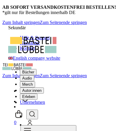
AB SOFORT VERSANDKOSTENFREI BESTELLEN!
*gilt nur für Bestellungen innerhalb DE
Zum Inhalt springen
Zum Seitenende springen
Sekundär
Hilfe & Support
Newsletter
Kontakt
English company website
Bücher
Zum Inhalt springen
Zum Seitenende springen
Audio
Merch
Autor:innen
Erleben
Unternehmen
0