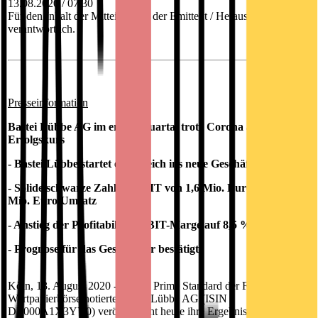
13.08.2020 / 07:30
Für den Inhalt der Mitteilung ist der Emittent / Herausgeber
verantwortlich.
Presseinformation
Bastei Lübbe AG im ersten Quartal trotz Corona auf
Erfolgskurs
-
Bastei Lübbe startet erfolgreich ins neue Geschäftsjahr
- Solide schwarze Zahlen: EBIT von 1,6 Mio. Euro bei 18,5
Mio. Euro Umsatz
- Anstieg der Profitabilität: EBIT-Marge auf 8,5 % verbessert
- Prognose für das Gesamtjahr bestätigt
Köln, 13. August 2020 - Die im Prime Standard der Frankfurter
Wertpapierbörse notierte Bastei Lübbe AG (ISIN
DE000A1X3YY0) veröffentlicht heute ihre Ergebnisse für das