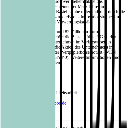
wachsenden Segment der Hardcover-Belletristik ist das
Unternehmen seit vielen Jahren einer der Marktführer in
Deutschland. Gleichzeitig ist Bastei Lübbe unter anderem durch die
Produktion Tausender Audio- und eBooks Innovationstreiber im
Bereich digitaler Medien und Verwertungskanäle.
Mit einem Jahresumsatz von rund 82 Millionen Euro
(Geschäftsjahr 2019/2020) gehört die Bastei Lübbe AG zu den
größten mittelständischen Unternehmen im Verlagswesen in
Deutschland. Seit 2013 sind die Aktien des Unternehmens im
Prime Standard der Frankfurter Wertpapierbörse notiert (WKN
A1X3YY, ISIN DE000A1X3YY0). Weitere Informationen sind
unter
www.luebbe.de
zu finden.
Kontakt Bastei Lübbe AG:
Barbara Fischer
Leiterin Presse- und Öffentlichkeitsarbeit
Tel.: 0221 / 82 00 28 50
E-Mail:
barbara.fischer@luebbe.de
13.08.2020 Veröffentlichung einer Corporate