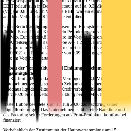
die Rätselsparte mit Wirkung zum 31. Mai 2019 verkauft hat. Das
EBIT beläuft sich im Berichtszeitraum auf ca. 0,3 Mio. Euro
(Vorjahr 0,8 Euro). Im Vorjahres-EBIT war ein einmaliger Erlös
aus dem Verkauf der Rätselsparte enthalten.
Unter Berücksichtigung von Zinsen und Ertragsteuern ergibt sich
für den Bastei Lübbe Konzern ein Periodenergebnis in Höhe von
1,6 Mio. Euro nach 0,8 Mio. Euro im Vorjahr. Davon entfallen auf
die Anteilseigner der Bastei Lübbe AG 1,2 Mio. Euro nach 0,7
Mio. Euro im Vorjahr. Daraus errechnet sich für das erste Quartal
2020/2021 ein Ergebnis je Aktie von 0,09 Euro gegenüber 0,06
Euro im Vorjahresquartal.
Abbau der Verschuldung und Einigung mit ehemaligen
Organmitgliedern
Per 30. Juni 2020 lag das Netto-Vermögen bei 3,0 Mio. Euro. Das
Unternehmen verfügt somit zum Zeitpunkt über einen positiven
Saldo aus liquiden Mitteln und Kreditverbindlichkeiten. Zum 31.
März 2020 lag die Netto-Verschuldung bei 0,6 Mio. Euro.
Bastei Lübbe beendete zum 31. Juli 2020 das Factoring seiner
Digitalforderungen. Das Unternehmen ist über eine Banklinie und
das Factoring seiner Forderungen aus Print-Produkten komfortabel
finanziert.
Vorbehaltlich der Zustimmung der Hauptversammlung am 15.