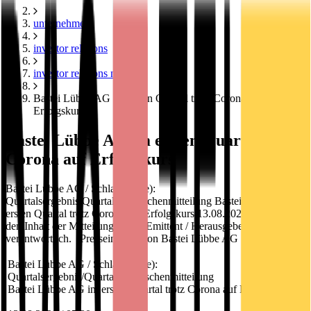
unternehmen
investor relations
investor relations news
Bastei Lübbe AG im ersten Quartal trotz Corona auf
Erfolgskurs
Bastei Lübbe AG im ersten Quartal trotz
Corona auf Erfolgskurs
Bastei Lübbe AG / Schlagwort(e):
Quartalsergebnis/Quartals-/Zwischenmitteilung Bastei Lübbe AG im
ersten Quartal trotz Corona auf Erfolgskurs 13.08.2020 / 07:30 Für
den Inhalt der Mitteilung ist der Emittent / Herausgeber
verantwortlich. Presseinformation Bastei Lübbe AG
Bastei Lübbe AG / Schlagwort(e):
Quartalsergebnis/Quartals-/Zwischenmitteilung
Bastei Lübbe AG im ersten Quartal trotz Corona auf Erfolgskurs