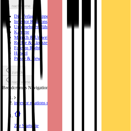
nach vorne
Die Verlagsgruppe
Investor Relations
Unternehmensführung
Karriere
Mensch & Umwelt
Rechte & Lizenzen
Foreign Rights
Handel
Presse & News
zurück
nach vorne
Breadcrumbs Navigation
investor relations news
Zur Startseite