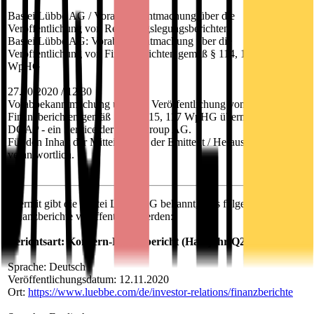
Bastei Lübbe AG / Vorabbekanntmachung über die
Veröffentlichung von Rechnungslegungsberichten
Bastei Lübbe AG: Vorabbekanntmachung über die
Veröffentlichung von Finanzberichten gemäß § 114, 115, 117
WpHG
27.10.2020 / 12:30
Vorabbekanntmachung über die Veröffentlichung von
Finanzberichten gemäß § 114, 115, 117 WpHG übermittelt durch
DGAP - ein Service der EQS Group AG.
Für den Inhalt der Mitteilung ist der Emittent / Herausgeber
verantwortlich.
Hiermit gibt die Bastei Lübbe AG bekannt, dass folgende
Finanzberichte veröffentlicht werden:
Berichtsart: Konzern-Finanzbericht (Halbjahr/Q2)
Sprache: Deutsch
Veröffentlichungsdatum: 12.11.2020
Ort:
https://www.luebbe.com/de/investor-relations/finanzberichte