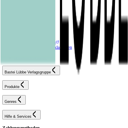
Hilfe & Services
Kontakt
FAQ
Karriereportal
Versandinformationen
Sendung verfolgen
Bestellung retournieren
Fehlerhaften Artikel reklamieren
AGB
Widerrufsformular
Bastei Lübbe Verlagsgruppe
Produkte
Genres
Hilfe & Services
Zahlungsmethoden