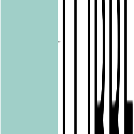
1143303 27.10.2020
Veröffentlicht am
27.10.2020
Footer
Bastei Lübbe Verlagsgruppe
Bastei Verlag
Baumhaus
beHEARTBEAT
beTHRILLED
Community Editions
Eichborn
Grau
Lübbe Audio
Lübbe
LYX
ONE
Papertoons
Pfaueninsel
pola
Quadriga
shelfie.audio