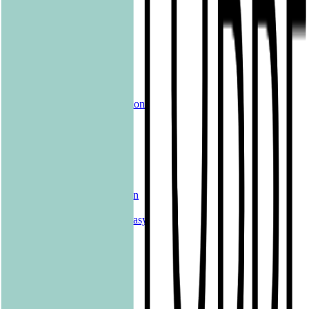
Produkte
Alle Bücher
eBooks
Hörbücher
Shelfies
Unsere Merch-Kollektion
Sonderangebote
Genres
Krimis & Thriller
Liebesromane
Romane & Erzählungen
Historische Romane
Science Fiction & Fantasy
Sachbücher
Kinderbücher
Young Adult
New Adult
Graphic Novels
Kalender & Journals