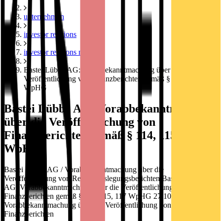
unternehmen
investor relations
investor relations news
Bastei Lübbe AG: Vorabbekanntmachung über die
Veröffentlichung von Finanzberichten gemäß § 114, 115, 117
WpHG
Bastei Lübbe AG: Vorabbekanntmachung
über die Veröffentlichung von
Finanzberichten gemäß § 114, 115, 117
WpHG
Bastei Lübbe AG / Vorabbekanntmachung über die
Veröffentlichung von Rechnungslegungsberichten Bastei Lübbe
AG: Vorabbekanntmachung über die Veröffentlichung von
Finanzberichten gemäß § 114, 115, 117 WpHG 27.10.2020 / 12:30
Vorabbekanntmachung über die Veröffentlichung von
Finanzberichten