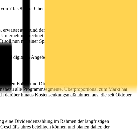
on 7 bis 8 Mio. € bei
erwartet aufgrund der vorläufigen Zahlen aus dem
 Unternehmen rechnet nun mit einem Umsatz von ca. 90 Mio. € statt
) soll nun mit einer Spanne von 7 bis 8 Mio. € oberhalb der
n und digitalen Angeboten unsere Leserinnen und Leser im
n, wie Ken Follett und Dirk Roßmann, deren neue Werke im Herbst
ben nahezu alle Programmsegmente. Überproportional zum Markt hat
 sich darüber hinaus Kostensenkungsmaßnahmen aus, die seit Oktober
ng eine Dividendenzahlung im Rahmen der langfristigen
Geschäftsjahres beteiligen können und planen daher, der