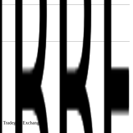
rt, Tradegate Exchange