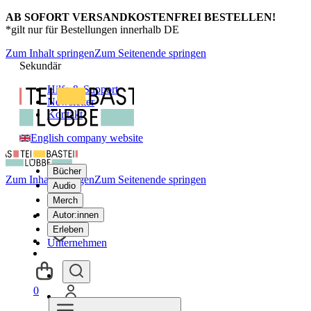
AB SOFORT VERSANDKOSTENFREI BESTELLEN!
*gilt nur für Bestellungen innerhalb DE
Zum Inhalt springen
Zum Seitenende springen
Sekundär
Hilfe & Support
Newsletter
Kontakt
English company website
Bücher
Zum Inhalt springen
Zum Seitenende springen
Audio
Merch
Autor:innen
Erleben
Unternehmen
0