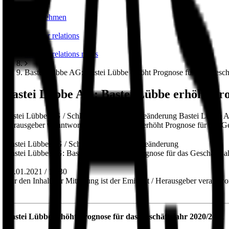
unternehmen
investor relations
investor relations news
Bastei Lübbe AG: Bastei Lübbe erhöht Prognose für das Gesch
Bastei Lübbe AG: Bastei Lübbe erhöht Pro
Bastei Lübbe AG / Schlagwort(e): Prognoseänderung Bastei Lübbe AG: 
Herausgeber verantwortlich. Bastei Lübbe erhöht Prognose für das Ge
Bastei Lübbe AG / Schlagwort(e): Prognoseänderung
Bastei Lübbe AG: Bastei Lübbe erhöht Prognose für das Geschäftsj
21.01.2021 / 19:30
Für den Inhalt der Mitteilung ist der Emittent / Herausgeber verantwor
Bastei Lübbe erhöht Prognose für das Geschäftsjahr 2020/2021