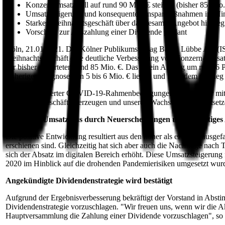
Konzernumsatz soll auf rund 90 Mio. € steigen (bisher 85 Mio.
Umsatzsteigerung und konsequente Einsparmaßnahmen im Hinb
Starkes Weihnachtsgeschäft über das gesamte Angebot hinweg
Vorschlag zur Auszahlung einer Dividende geplant
Köln, 21.01.2021. Der Kölner Publikumsverlag Bastei Lübbe AG (I
Weihnachtsgeschäft eine deutliche Verbesserung von Konzern-Umsatz
der bisher erwarteten rund 85 Mio. €. Das ist ein Anstieg um rund 6
bisherigen Prognose von 5 bis 6 Mio. € liegen und folgt dem Anstieg
"Trotz erschwerter COVID-19-Rahmenbedingungen konnten wir mit un
Weihnachtsgeschäft überzeugen und unseren Wachstumskurs fortsetze
Deutliches Umsatzplus durch Neuerscheinungen und vielfältiges
Die positive Entwicklung resultiert aus den höher als erwartet aus
erschienen sind. Gleichzeitig hat sich aber auch die Nachfrage nac
sich der Absatz im digitalen Bereich erhöht. Diese Umsatzsteigerun
2020 im Hinblick auf die drohenden Pandemierisiken umgesetzt wur
Angekündigte Dividendenstrategie wird bestätigt
Aufgrund der Ergebnisverbesserung bekräftigt der Vorstand in Abs
Dividendenstrategie vorzuschlagen. "Wir freuen uns, wenn wir die A
Hauptversammlung die Zahlung einer Dividende vorzuschlagen", so 