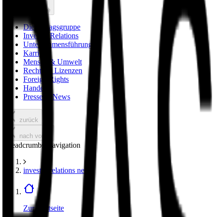
nach vorne
Die Verlagsgruppe
Investor Relations
Unternehmensführung
Karriere
Mensch & Umwelt
Rechte & Lizenzen
Foreign Rights
Handel
Presse & News
zurück
nach vorne
Breadcrumbs Navigation
investor relations news
Zur Startseite