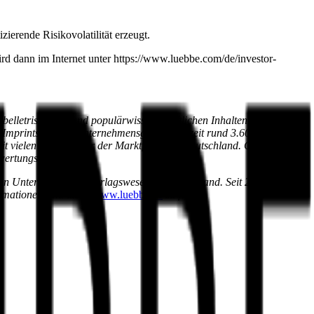
ierende Risikovolatilität erzeugt.
rd dann im Internet unter https://www.luebbe.com/de/investor-
lletristischen und populärwissenschaftlichen Inhalten spezialisiert
Imprints hat die Unternehmensgruppe derzeit rund 3.600 Titel aus
t vielen Jahren einer der Marktführer in Deutschland. Gleichzeitig
rwertungskanäle.
hen Unternehmen im Verlagswesen in Deutschland. Seit 2013 sind die
rmationen sind unter
www.luebbe.de
zu finden.