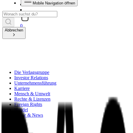
Mobile Navigation öffnen
0
Abbrechen
Die Verlagsgruppe
Investor Relations
Unternehmensführung
Karriere
Mensch & Umwelt
Rechte & Lizenzen
Foreign Rights
Handel
Presse & News
zurück