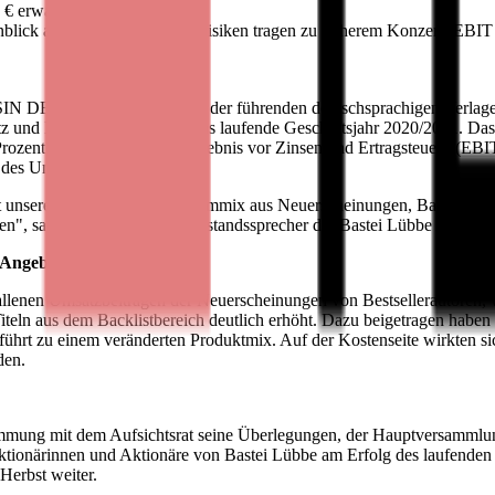
 € erwartet)
lick auf mögliche Corona-Risiken tragen zu höherem Konzern-EBIT v
SIN DE000A1X3YY0), einer der führenden deutschsprachigen Verlage, 
 und Konzernergebnis für das laufende Geschäftsjahr 2020/2021. Das
 Prozent. Auch das Konzernergebnis vor Zinsen und Ertragsteuern (EBIT
 des Umsatzes.
serem attraktiven Programmmix aus Neuerscheinungen, Backlisttitel
n", sagt Joachim Herbst, Vorstandssprecher der Bastei Lübbe AG.
 Angebot
gefallenen Umsatzbeiträgen der Neuerscheinungen von Bestsellerautore
h Titeln aus dem Backlistbereich deutlich erhöht. Dazu beigetragen ha
g führt zu einem veränderten Produktmix. Auf der Kostenseite wirkten
den.
timmung mit dem Aufsichtsrat seine Überlegungen, der Hauptversammlu
ktionärinnen und Aktionäre von Bastei Lübbe am Erfolg des laufenden 
Herbst weiter.