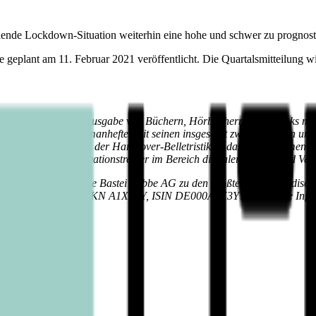
hende Lockdown-Situation weiterhin eine hohe und schwer zu prognostiz
geplant am 11. Februar 2021 veröffentlicht. Die Quartalsmitteilung wi
öln, der auf die Herausgabe von Büchern, Hörbüchern und eBooks mit be
h erscheinenden Romanhefte. Mit seinen insgesamt zwölf Verlagen und 
ngebot. Im Segment der Hardcover-Belletristik ist das Unternehmen sei
o- und eBooks Innovationstreiber im Bereich digitaler Medien und Ve
2019/2020) gehört die Bastei Lübbe AG zu den größten mittelständisc
apierbörse notiert (WKN A1X3YY, ISIN DE000A1X3YY0). Weitere Info