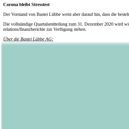
Corona bleibt Stresstest
Der Vorstand von Bastei Lübbe weist aber darauf hin, dass die beste
Die vollständige Quartalsmitteilung zum 31. Dezember 2020 wird wie 
relations/finanzberichte zur Verfügung stehen.
Über die Bastei Lübbe AG:
Die Bastei Lübbe AG ist ein deutscher Publikumsverlag mit Sitz in K
ist. Zum Kerngeschäft des Unternehmens gehören auch die periodisc
den Bereichen Belletristik, Sach- sowie Kinder- und Jugendbuch im A
ist Bastei Lübbe unter anderem durch die Produktion Tausender Audi
Mit einem Jahresumsatz von rund 82 Millionen Euro (Geschäftsjahr 
Aktien des Unternehmens im Prime Standard der Frankfurter Wertp
Kontakt Bastei Lübbe AG:
Barbara Fischer
Leiterin Presse- und Öffentlichkeitsarbeit
Tel.: 0221 / 82 00 28 50
E-Mail:
barbara.fischer@luebbe.de