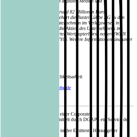
Innovationstreiber im Bereich digitaler Medien und
Verwertungskanäle.
Mit einem Jahresumsatz von rund 82 Millionen Euro
(Geschäftsjahr 2019/2020) gehört die Bastei Lübbe AG zu den
größten mittelständischen Unternehmen im Verlagswesen in
Deutschland. Seit 2013 sind die Aktien des Unternehmens im
Prime Standard der Frankfurter Wertpapierbörse notiert (WKN
A1X3YY, ISIN DE000A1X3YY0). Weitere Informationen sind unter
www.luebbe.de
zu finden.
Kontakt Bastei Lübbe AG:
Barbara Fischer
Leiterin Presse- und Öffentlichkeitsarbeit
Tel.: 0221 / 82 00 28 50
E-Mail:
barbara.fischer@luebbe.de
11.02.2021 Veröffentlichung einer Corporate
News/Finanznachricht, übermittelt durch DGAP - ein Service der
EQS Group AG.
Für den Inhalt der Mitteilung ist der Emittent / Herausgeber
verantwortlich.