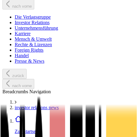
nach vorne
Die Verlagsgruppe
Investor Relations
Unternehmensführung
Karriere
Mensch & Umwelt
Rechte & Lizenzen
Foreign Rights
Handel
Presse & News
zurück
nach vorne
Breadcrumbs Navigation
investor relations news
Zur Startseite