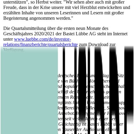
unterstützen", so Herbst weiter. "Wir sehen aber auch mit großer
Freude, dass in der Krise unsere mit viel Herzblut entwickelten und
erzählten Inhalte von unseren Leserinnen und Lesern mit großer
Begeisterung angenommen werden."
Die Quartalsmitteilung über die ersten neun Monate des
Geschäftsjahres 2020/2021 der Bastei Lübbe AG steht im Internet
unter
www.luebbe.com/de/investor-
relations/finanzberichte/quartalsberichte
zum Download zur
Verfügung.
Über die Bastei Lübbe AG:
Die Bastei Lübbe AG ist ein deutscher Publikumsverlag mit Sitz in
Köln, der auf die Herausgabe von Büchern, Hörbüchern und
eBooks mit belletristischen und populärwissenschaftlichen Inhalten
spezialisiert ist. Zum Kerngeschäft des Unternehmens gehören
auch die periodisch erscheinenden Romanhefte. Mit seinen
insgesamt 13 Verlagen und Imprints hat die Unternehmensgruppe
derzeit rund 3.600 Titel aus den Bereichen Belletristik, Sach- sowie
Kinder- und Jugendbuch im Angebot. Im Segment der Hardcover-
Belletristik ist das Unternehmen seit vielen Jahren einer der
Marktführer in Deutschland. Gleichzeitig ist Bastei Lübbe unter
anderem durch die Produktion Tausender Audio- und eBooks