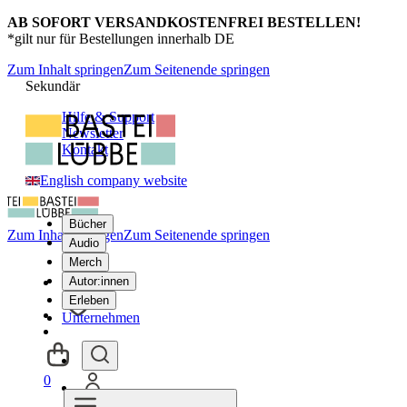
AB SOFORT VERSANDKOSTENFREI BESTELLEN!
*gilt nur für Bestellungen innerhalb DE
Zum Inhalt springen
Zum Seitenende springen
Sekundär
Hilfe & Support
Newsletter
Kontakt
English company website
Bücher
Zum Inhalt springen
Zum Seitenende springen
Audio
Merch
Autor:innen
Erleben
Unternehmen
0