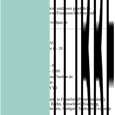
Die DGAP Distributionsservices umfassen gesetzliche
Meldepflichten, Corporate News/Finanznachrichten und
Pressemitteilungen.
Medienarchiv unter http://www.dgap.de
Sprache:
Deutsch
Unternehmen:
Bastei Lübbe AG
Schanzenstraße 6 - 20
51063 Köln
Deutschland
Telefon:
02 21 / 82 00 - 0
Fax:
02 21 / 82 00 - 1900
E-Mail:
investorrelations@luebbe.de
Internet:
www.luebbe.de
ISIN:
DE000A1X3YY0
WKN:
A1X3YY
Regulierter Markt in Frankfurt (Prime Standard);
Börsen:
Freiverkehr in Berlin, Düsseldorf, Hamburg,
Hannover, München, Stuttgart, Tradegate Exchange
EQS News