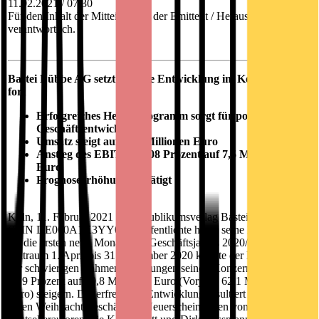
11.02.2021 / 07:30
Für den Inhalt der Mitteilung ist der Emittent / Herausgeber
verantwortlich.
Bastei Lübbe AG setzt positive Entwicklung im Kerngeschäft
fort
Erfolgreiches Herbstprogramm sorgt für positive
Geschäftsentwicklung
Umsatz steigt auf 70,8 Millionen Euro
Anstieg des EBIT um 108 Prozent auf 7,5 Millionen
Euro
Prognoseerhöhung bestätigt
Köln, 11. Februar 2021 - Der Publikumsverlag Bastei Lübbe AG
(ISIN DE000A1X3YY0) veröffentlichte heute seine Ergebnisse
für die ersten neun Monate des Geschäftsjahres 2020/2021. Im
Zeitraum 1. April bis 31. Dezember 2020 konnte der Konzern trotz
der schwierigen Rahmenbedingungen seinen Konzernumsatz um
13,9 Prozent auf 70,8 Millionen Euro (Vorjahr: 62,1 Millionen
Euro) steigern. Die erfreuliche Entwicklung resultiert aus dem sehr
guten Weihnachtsgeschäft mit Neuerscheinungen von