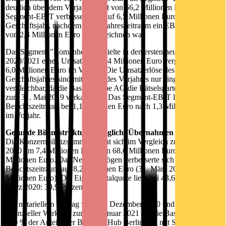
deutlich über dem Vorjahreswert von 56,2 Millionen Euro. Das
Segment-EBIT verbessert sich auf 6,5 Millionen Euro im laufenden
Geschäftsjahr, nachdem im Vorjahreszeitraum ein EBIT in Höhe
von 2,3 Millionen Euro zu verzeichnen war.
Das Segment "Romanhefte" erzielte in den ersten neun Monaten
2020/2021 einen Umsatz von 5,4 Millionen Euro verglichen mit
6,0 Millionen Euro im Vorjahr. Die Umsatzerlöse des aktuellen
Geschäftsjahres sind mit denen des Vorjahres nur eingeschränkt
vergleichbar, da die Bastei Lübbe AG die Rätselsparte mit Wirkung
zum 31. Mai 2019 verkauft hat. Das Segment-EBIT liegt im
Berichtszeitraum bei 1,1 Millionen Euro nach 1,3 Millionen Euro
im Vorjahr.
Gesunde Bilanzstruktur ermöglicht Übernahmen
Die Konzernbilanzsumme erhöht sich im Vergleich zum 31. März
2020 um 7,4 Millionen Euro von 68,6 Millionen Euro auf 76,0
Millionen Euro. Das Nettovermögen verbesserte sich im
Berichtszeitraum auf 8,2 Millionen Euro (31. März 2020: -0,6
Millionen Euro). Die Eigenkapitalquote liegt bei 43,6 Prozent (31.
März 2020: 39,9 Prozent).
Mit notariellem Vertrag vom 22. Dezember 2020 und mit
finanzieller Wirkung zum 01. Januar 2021 hat die Bastei Lübbe AG
100 % der Anteile der Business Hub Berlin UG mit Sitz in Berlin