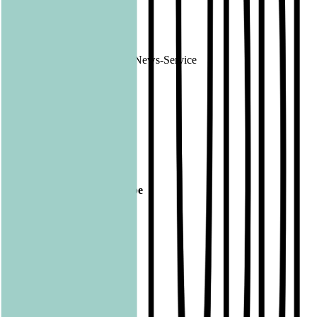
1167607
ID:
Ende der Mitteilung
DGAP News-Service
1167607 11.02.2021
Veröffentlicht am
11.02.2021
Footer
Bastei Lübbe Verlagsgruppe
Bastei Verlag
Baumhaus
beHEARTBEAT
beTHRILLED
Community Editions
Eichborn
Grau
Lübbe Audio