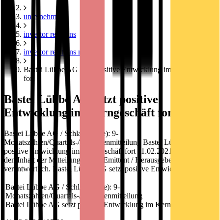
unternehmen
investor relations
investor relations news
Bastei Lübbe AG setzt positive Entwicklung im Kerngeschäft
fort
Bastei Lübbe AG setzt positive
Entwicklung im Kerngeschäft fort
Bastei Lübbe AG / Schlagwort(e): 9-
Monatszahlen/Quartals-/Zwischenmitteilung Bastei Lübbe AG setzt
positive Entwicklung im Kerngeschäft fort 11.02.2021 / 07:30 Für
den Inhalt der Mitteilung ist der Emittent / Herausgeber
verantwortlich. Bastei Lübbe AG setzt positive Entwicklung
Bastei Lübbe AG / Schlagwort(e): 9-
Monatszahlen/Quartals-/Zwischenmitteilung
Bastei Lübbe AG setzt positive Entwicklung im Kerngeschäft fort