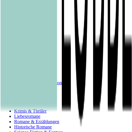
Lübbe
LYX
ONE
Papertoons
Pfaueninsel
pola
Quadriga
shelfie.audio
Produkte
Alle Bücher
eBooks
Hörbücher
Shelfies
Unsere Merch-Kollektion
Sonderangebote
Genres
Krimis & Thriller
Liebesromane
Romane & Erzählungen
Historische Romane