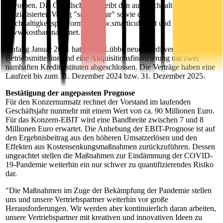
erworben. Die Gesellschaft betreibt den auf Nachhaltigkeit
spezialisierten Verlag "smarticular" sowie die
Nachhaltigkeitsplattformen www.smarticular.net und
www.kostbarenatur.net.
Anfang Januar 2021 hat Bastei Lübbe neue Kreditverträge für eine
Betriebsmittelline und eine Akquisitionsfinanzierung mit zwei
namhaften Kreditinstituten abgeschlossen. Die Verträge haben eine
Laufzeit bis zum 31. Dezember 2024 bzw. 31. Dezember 2025.
Bestätigung der angepassten Prognose
Für den Konzernumsatz rechnet der Vorstand im laufenden
Geschäftsjahr nunmehr mit einem Wert von ca. 90 Millionen Euro.
Für das Konzern-EBIT wird eine Bandbreite zwischen 7 und 8
Millionen Euro erwartet. Die Anhebung der EBIT-Prognose ist auf
den Ergebnisbeitrag aus den höheren Umsatzerlösen und den
Effekten aus Kostensenkungsmaßnahmen zurückzuführen. Dessen
ungeachtet stellen die Maßnahmen zur Eindämmung der COVID-
19-Pandemie weiterhin ein nur schwer zu quantifizierendes Risiko
dar.
"Die Maßnahmen im Zuge der Bekämpfung der Pandemie stellen
uns und unsere Vertriebspartner weiterhin vor große
Herausforderungen. Wir werden aber kontinuierlich daran arbeiten,
unsere Vertriebspartner mit kreativen und innovativen Ideen zu