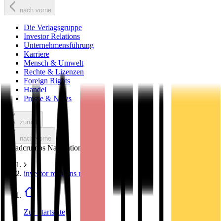
nach vorne
Die Verlagsgruppe
Investor Relations
Unternehmensführung
Karriere
Mensch & Umwelt
Rechte & Lizenzen
Foreign Rights
Handel
Presse & News
zurück
nach vorne
Breadcrumbs Navigation
investor relations news
Zur Startseite