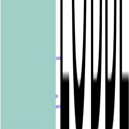
pola
Quadriga
shelfie.audio
Produkte
Alle Bücher
eBooks
Hörbücher
Shelfies
Unsere Merch-Kollektion
Sonderangebote
Genres
Krimis & Thriller
Liebesromane
Romane & Erzählungen
Historische Romane
Science Fiction & Fantasy
Sachbücher
Kinderbücher
Young Adult
New Adult