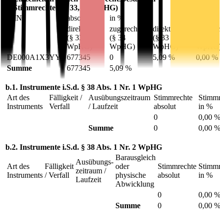
a. Stimmrechte (§§ 33, 34 WpHG)
ISIN
absolut
in %
direkt
zugerechnet
direkt
zugerec
(§ 33
(§ 34
(§ 33
(§ 34
WpHG)
WpHG)
WpHG)
WpHG
DE000A1X3YY0
677345
0
5,09 %
0,00 %
Summe
677345
5,09 %
b.1. Instrumente i.S.d. § 38 Abs. 1 Nr. 1 WpHG
Art des
Fälligkeit /
Ausübungs­zeitraum
Stimmrechte
Stimmr
Instruments
Verfall
/ Laufzeit
absolut
in %
0
0,00 
Summe
0
0,00 
b.2. Instrumente i.S.d. § 38 Abs. 1 Nr. 2 WpHG
Barausgleich
Ausübungs­
Art des
Fälligkeit
oder
Stimmrechte
Stimmr
zeitraum /
Instruments
/ Verfall
physische
absolut
in %
Laufzeit
Abwicklung
0
0,00 
Summe
0
0,00 