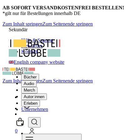
AB SOFORT VERSANDKOSTENFREI BESTELLEN!
*gilt nur für Bestellungen innerhalb DE
Zum Inhalt springen
Zum Seitenende springen
Sekundär
Hilfe & Support
Newsletter
Kontakt
English company website
Bücher
Zum Inhalt springen
Zum Seitenende springen
Audio
Merch
Autor:innen
Erleben
Unternehmen
0