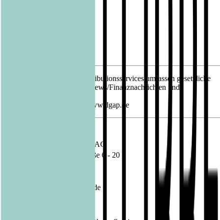
Datum
08.04.2021
12.04.2021 Die DGAP Distributionsservices umfassen gesetzliche
Meldepflichten, Corporate News/Finanznachrichten und
Pressemitteilungen.
Medienarchiv unter http://www.dgap.de
Sprache:
Deutsch
Unternehmen:
Bastei Lübbe AG
Schanzenstraße 6 - 20
51063 Köln
Deutschland
Internet:
www.luebbe.de