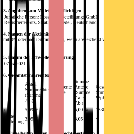
3. Angaben zum Mitteilungspflichtigen
Juristische Person: Rossmann Beteiligungs GmbH
Registrierter Sitz, Staat: Burgwedel, Deutschland
4. Namen der Aktionäre
mit 3% oder mehr Stimmrechten, wenn abweichend von 3.
5. Datum der Schwellenberührung:
07.04.2021
6. Gesamtstimmrechtsanteile
Anteil
Summe
Anteil
Instrumente
Anteile
Gesamtzahl der
Stimmrechte
(Summe
(Summe
Stimmrechte nach §
(Summe
7.b.1.+
7.a. +
WpHG
7.a.)
7.b.2.)
7.b.)
neu
5,09 %
0,00 %
5,09 %
13300000
letzte
3,05 %
0,00 %
3,05 %
/
Mitteilung
7. Einzelheiten zu den Stimmrechtsbeständen