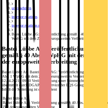
unternehmen
investor relations
investor relations news
Bastei Lübbe AG: Veröffentlichung gemäß § 40 Abs. 1
WpHG mit dem Ziel der europaweiten Verbreitung
Bastei Lübbe AG: Veröffentlichung
gemäß § 40 Abs. 1 WpHG mit dem Ziel
der europaweiten Verbreitung
Bastei Lübbe AG Bastei Lübbe AG: Veröffentlichung gemäß § 40
Abs. 1 WpHG mit dem Ziel der europaweiten Verbreitung
12.04.2021 / 09:40 Veröffentlichung einer Stimmrechtsmitteilung
übermittelt durch DGAP - ein Service der EQS Group AG. Für den
Inhalt der Mitteilung ist der Emittent
Bastei Lübbe AG
Bastei Lübbe AG: Veröffentlichung gemäß § 40 Abs. 1 WpHG mit 
Ziel der europaweiten Verbreitung