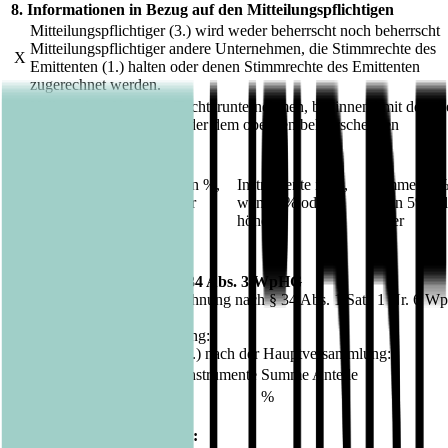
8. Informationen in Bezug auf den Mitteilungspflichtigen
Mitteilungspflichtiger (3.) wird weder beherrscht noch beherrscht
Mitteilungspflichtiger andere Unternehmen, die Stimmrechte des
X
Emittenten (1.) halten oder denen Stimmrechte des Emittenten
zugerechnet werden.
Vollständige Kette der Tochterunternehmen, beginnend mit der ob
beherrschenden Person oder dem obersten beherrschenden
Unternehmen:
Stimmrechte in %,
Instrumente in %,
Summe in %
Unternehmen
wenn 3% oder
wenn 5% oder
wenn 5% od
höher
höher
höher
9. Bei Vollmacht gemäß § 34 Abs. 3 WpHG
(nur möglich bei einer Zurechnung nach § 34 Abs. 1 Satz 1 Nr. 6 
Datum der Hauptversammlung:
Gesamtstimmrechtsanteile (6.) nach der Hauptversammlung:
Anteil Stimmrechte
Anteil Instrumente
Summe Anteile
%
%
%
10. Sonstige Informationen: