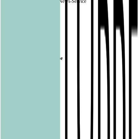
Ende der Mitteilung
DGAP News-Service
1183394 12.04.2021
Veröffentlicht am
12.04.2021
Footer
Bastei Lübbe Verlagsgruppe
Bastei Verlag
Baumhaus
beHEARTBEAT
beTHRILLED
Community Editions
Eichborn
Grau
Lübbe Audio
Lübbe
LYX
ONE
Papertoons
Pfaueninsel