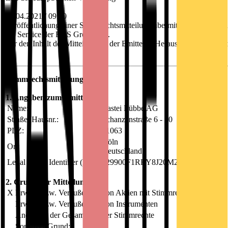
12.04.2021 / 09:40
Veröffentlichung einer Stimmrechtsmitteilung übermittelt durch DGA
ein Service der EQS Group AG.
Für den Inhalt der Mitteilung ist der Emittent / Herausgeber verantwor
Stimmrechtsmitteilung
1. Angaben zum Emittenten
Name:
Bastei Lübbe AG
Straße, Hausnr.:
Schanzenstraße 6 - 20
PLZ:
51063
Köln
Ort:
Deutschland
Legal Entity Identifier (LEI):
529900F1RRY8J20M2I79
2. Grund der Mitteilung
X
Erwerb bzw. Veräußerung von Aktien mit Stimmrechten
Erwerb bzw. Veräußerung von Instrumenten
Änderung der Gesamtzahl der Stimmrechte
Sonstiger Grund: