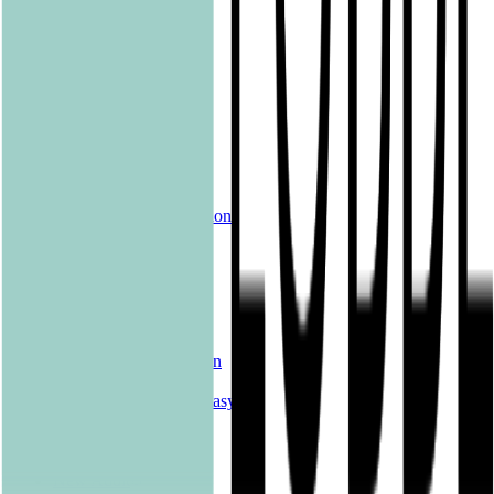
pola
Quadriga
shelfie.audio
Produkte
Alle Bücher
eBooks
Hörbücher
Shelfies
Unsere Merch-Kollektion
Sonderangebote
Genres
Krimis & Thriller
Liebesromane
Romane & Erzählungen
Historische Romane
Science Fiction & Fantasy
Sachbücher
Kinderbücher
Young Adult
New Adult