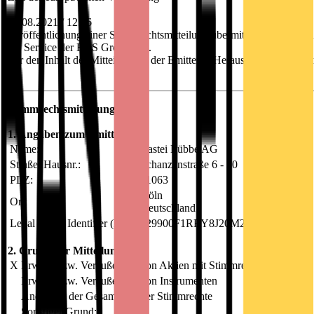
03.08.2021 / 12:36
Veröffentlichung einer Stimmrechtsmitteilung übermittelt durch DGA
ein Service der EQS Group AG.
Für den Inhalt der Mitteilung ist der Emittent / Herausgeber verantwor
Stimmrechtsmitteilung
1. Angaben zum Emittenten
Name:
Bastei Lübbe AG
Straße, Hausnr.:
Schanzenstraße 6 - 20
PLZ:
51063
Köln
Ort:
Deutschland
Legal Entity Identifier (LEI):
529900F1RRY8J20M2I79
2. Grund der Mitteilung
X
Erwerb bzw. Veräußerung von Aktien mit Stimmrechten
Erwerb bzw. Veräußerung von Instrumenten
Änderung der Gesamtzahl der Stimmrechte
Sonstiger Grund: