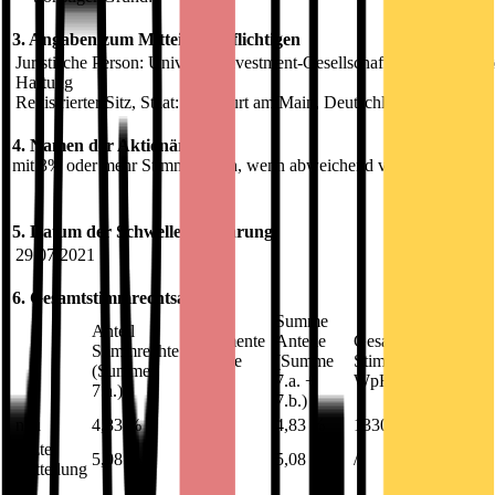
3. Angaben zum Mitteilungspflichtigen
Juristische Person: Universal-Investment-Gesellschaft mit beschränkt
Haftung
Registrierter Sitz, Staat: Frankfurt am Main, Deutschland
4. Namen der Aktionäre
mit 3% oder mehr Stimmrechten, wenn abweichend von 3.
5. Datum der Schwellenberührung:
29.07.2021
6. Gesamtstimmrechtsanteile
Anteil
Summe
Anteil
Instrumente
Anteile
Gesamtzahl der
Stimmrechte
(Summe
(Summe
Stimmrechte nach §
(Summe
7.b.1.+
7.a. +
WpHG
7.a.)
7.b.2.)
7.b.)
neu
4,83 %
0,00 %
4,83 %
13300000
letzte
5,08 %
0,00 %
5,08 %
/
Mitteilung