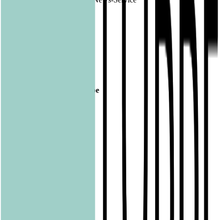
1223640 03.08.2021
Veröffentlicht am
03.08.2021
Footer
Bastei Lübbe Verlagsgruppe
Bastei Verlag
Baumhaus
beHEARTBEAT
beTHRILLED
Community Editions
Eichborn
Grau
Lübbe Audio
Lübbe
LYX
ONE
Papertoons
Pfaueninsel