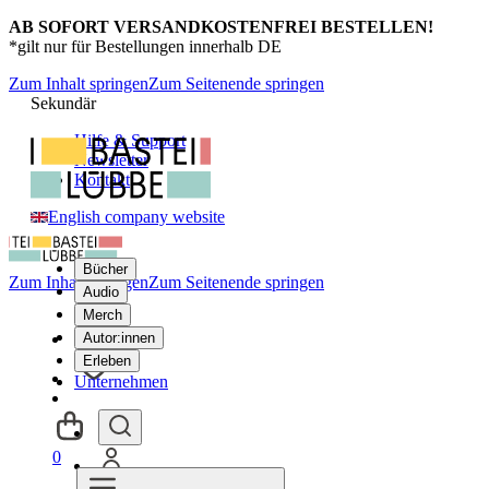
AB SOFORT VERSANDKOSTENFREI BESTELLEN!
*gilt nur für Bestellungen innerhalb DE
Zum Inhalt springen
Zum Seitenende springen
Sekundär
Hilfe & Support
Newsletter
Kontakt
English company website
Bücher
Zum Inhalt springen
Zum Seitenende springen
Audio
Merch
Autor:innen
Erleben
Unternehmen
0