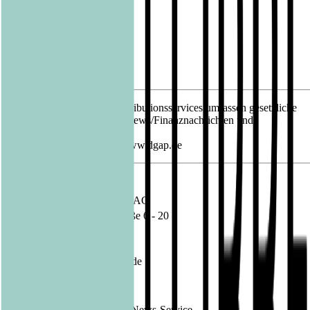
Datum
03.08.2021
03.08.2021 Die DGAP Distributionsservices umfassen gesetzliche
Meldepflichten, Corporate News/Finanznachrichten und
Pressemitteilungen.
Medienarchiv unter http://www.dgap.de
Sprache:
Deutsch
Unternehmen:
Bastei Lübbe AG
Schanzenstraße 6 - 20
51063 Köln
Deutschland
Internet:
www.luebbe.de
Ende der Mitteilung
DGAP News-Service