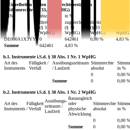
7. Einzelheiten zu den Stimmrechtsbeständen
a. Stimmrechte (§§ 33, 34 WpHG)
ISIN
absolut
in %
direkt
zugerechnet
direkt
zugerec
(§ 33
(§ 34
(§ 33
(§ 34
WpHG)
WpHG)
WpHG)
WpHG
DE000A1X3YY0
0
642461
0,00 %
4,83 %
Summe
642461
4,83 %
b.1. Instrumente i.S.d. § 38 Abs. 1 Nr. 1 WpHG
Art des
Fälligkeit /
Ausübungs­zeitraum
Stimmrechte
Stimmr
Instruments
Verfall
/ Laufzeit
absolut
in %
0
0,00 
Summe
0
0,00 
b.2. Instrumente i.S.d. § 38 Abs. 1 Nr. 2 WpHG
Barausgleich
Ausübungs­
Art des
Fälligkeit
oder
Stimmrechte
Stimmr
zeitraum /
Instruments
/ Verfall
physische
absolut
in %
Laufzeit
Abwicklung
0
0,00 
Summe
0
0,00 