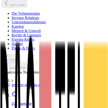
nach vorne
Die Verlagsgruppe
Investor Relations
Unternehmensführung
Karriere
Mensch & Umwelt
Rechte & Lizenzen
Foreign Rights
Handel
Presse & News
zurück
nach vorne
Breadcrumbs Navigation
investor relations news
Zur Startseite