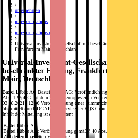
unternehmen
investor relations
investor relations news
Universal-Investment-Gesellschaft mit beschränkter Haftung,
Frankfurt am Main, Deutschland
Universal-Investment-Gesellschaft mit
beschränkter Haftung, Frankfurt am
Main, Deutschland
Bastei Lübbe AG Bastei Lübbe AG: Veröffentlichung gemäß § 40
Abs. 1 WpHG mit dem Ziel der europaweiten Verbreitung
03.08.2021 / 12:36 Veröffentlichung einer Stimmrechtsmitteilung
übermittelt durch DGAP - ein Service der EQS Group AG. Für den
Inhalt der Mitteilung ist der Emittent
Bastei Lübbe AG
Bastei Lübbe AG: Veröffentlichung gemäß § 40 Abs. 1 WpHG mit 
Ziel der europaweiten Verbreitung