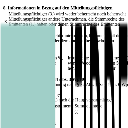
8. Informationen in Bezug auf den Mitteilungspflichtigen
Mitteilungspflichtiger (3.) wird weder beherrscht noch beherrscht
Mitteilungspflichtiger andere Unternehmen, die Stimmrechte des
X
Emittenten (1.) halten oder denen Stimmrechte des Emittenten
zugerechnet werden.
Vollständige Kette der Tochterunternehmen, beginnend mit der ob
beherrschenden Person oder dem obersten beherrschenden
Unternehmen:
Stimmrechte in %,
Instrumente in %,
Summe in %
Unternehmen
wenn 3% oder
wenn 5% oder
wenn 5% od
höher
höher
höher
9. Bei Vollmacht gemäß § 34 Abs. 3 WpHG
(nur möglich bei einer Zurechnung nach § 34 Abs. 1 Satz 1 Nr. 6 
Datum der Hauptversammlung:
Gesamtstimmrechtsanteile (6.) nach der Hauptversammlung:
Anteil Stimmrechte
Anteil Instrumente
Summe Anteile
%
%
%
10. Sonstige Informationen: