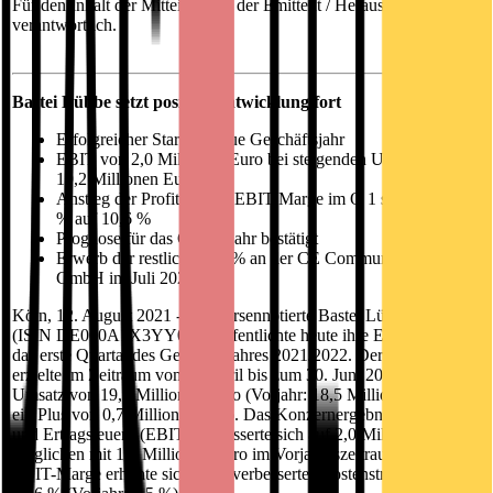
Für den Inhalt der Mitteilung ist der Emittent / Herausgeber
verantwortlich.
Bastei Lübbe setzt positive Entwicklung fort
Erfolgreicher Start ins neue Geschäftsjahr
EBIT von 2,0 Millionen Euro bei steigenden Umsätzen von
19,2 Millionen Euro
Anstieg der Profitabilität: EBIT-Marge im Q 1 steigt von 8,5
% auf 10,6 %
Prognose für das Gesamtjahr bestätigt
Erwerb der restlichen 60 % an der CE Community Editions
GmbH im Juli 2021
Köln, 12. August 2021 - Die börsennotierte Bastei Lübbe AG
(ISIN DE000A1X3YY0) veröffentlichte heute ihre Ergebnisse für
das erste Quartal des Geschäftsjahres 2021/2022. Der Konzern
erzielte im Zeitraum vom 1. April bis zum 30. Juni 2021 einen
Umsatz von 19,2 Millionen Euro (Vorjahr: 18,5 Millionen Euro),
ein Plus von 0,7 Millionen Euro. Das Konzernergebnis vor Zinsen
und Ertragsteuern (EBIT) verbesserte sich auf 2,0 Millionen Euro
verglichen mit 1,6 Millionen Euro im Vorjahreszeitraum. Die
EBIT-Marge erhöhte sich dank verbesserter Kostenstrukturen auf