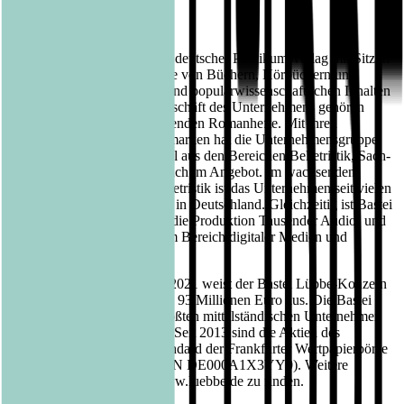
Über Bastei Lübbe AG:
Die Bastei Lübbe AG ist ein deutscher Publikumsverlag mit Sitz in
Köln, der auf die Herausgabe von Büchern, Hörbüchern und
eBooks mit belletristischen und populärwissenschaftlichen Inhalten
spezialisiert ist. Zum Kerngeschäft des Unternehmens gehören
auch die periodisch erscheinenden Romanhefte. Mit ihren
insgesamt sechzehn Verlagsmarken hat die Unternehmensgruppe
derzeit mehrere Tausend Titel aus den Bereichen Belletristik, Sach-
sowie Kinder- und Jugendbuch im Angebot. Im wachsenden
Segment der Hardcover-Belletristik ist das Unternehmen seit vielen
Jahren einer der Marktführer in Deutschland. Gleichzeitig ist Bastei
Lübbe unter anderem durch die Produktion Tausender Audio- und
eBooks Innovationstreiber im Bereich digitaler Medien und
Verwertungskanäle.
Für das Geschäftsjahr 2020/2021 weist der Bastei Lübbe-Konzern
einen Jahresumsatz von rund 93 Millionen Euro aus. Die Bastei
Lübbe AG gehört zu den größten mittelständischen Unternehmen
im deutschen Verlagswesen. Seit 2013 sind die Aktien des
Unternehmens im Prime Standard der Frankfurter Wertpapierbörse
notiert (WKN A1X3YY, ISIN DE000A1X3YY0). Weitere
Informationen sind unter www.luebbe.de zu finden.