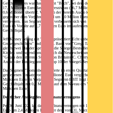
Geschäftsjahres war das Segment "Buch", bei dem der Umsatz mit
17,3 Millionen Euro das Vorjahresniveau (16,7 Millionen Euro) um
0,6 Millionen übertraf. Vor allem der Bereich Audio konnte sich
gegenüber dem Vorjahresquartal um 1,0 Million Euro deutlich
verbessern. Das Segment-EBIT verbesserte sich von 1,3 Millionen
Euro im Vorjahr auf 1,7 Millionen Euro im laufenden
Geschäftsjahr.
Jeff Kinney gelang mit "Rupert präsentiert: Echt unheimliche
Gruselgeschichten" und dem 15. Band von "Gregs Tagebuch"
gleich zwei Mal der Sprung auf die Spiegel-Bestsellerliste für
Kinder- und Jugendromane. Auch die Neuerscheinung bei LYX
"Gegen den bittersten Sturm" von Brittainy C. Cherry gelang auf
Anhieb der Einstieg unter die Top 10 der Spiegel-Bestsellerliste.
Das Segment "Romanhefte" lieferte im ersten Quartal einen leicht
gestiegenen Umsatz von 1,9 Millionen Euro verglichen mit 1,8
Millionen Euro im Vorjahr. Das Segment-EBIT liegt im aktuellen
Geschäftsjahr mit 0,3 Millionen auf dem Niveau des Vorjahres (0,3
Millionen Euro).
Deutlicher Anstieg des Nettofinanzvermögens
Per 30. Juni 2021 lag das Nettofinanzvermögen mit 12,1 Millionen
Euro um 2,4 Millionen Euro über dem vom 31. März 2021 (9,7