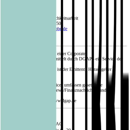
Kontakt Bastei Lübbe AG:
Barbara Fischer
Leiterin Presse- und Öffentlichkeitsarbeit
Telefon: +49 (0)221 8200 2850
E-Mail:
barbara.fischer@luebbe.de
12.08.2021 Veröffentlichung einer Corporate
News/Finanznachricht, übermittelt durch DGAP - ein Service der
EQS Group AG.
Für den Inhalt der Mitteilung ist der Emittent / Herausgeber
verantwortlich.
Die DGAP Distributionsservices umfassen gesetzliche
Meldepflichten, Corporate News/Finanznachrichten und
Pressemitteilungen.
Medienarchiv unter http://www.dgap.de
Sprache:
Deutsch
Unternehmen:
Bastei Lübbe AG