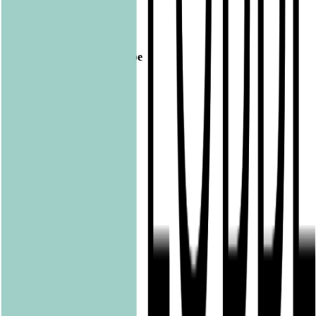
Veröffentlicht am
12.08.2021
Footer
Bastei Lübbe Verlagsgruppe
Bastei Verlag
Baumhaus
beHEARTBEAT
beTHRILLED
Community Editions
Eichborn
Grau
Lübbe Audio
Lübbe
LYX
ONE
Papertoons
Pfaueninsel
pola
Quadriga
shelfie.audio
Produkte