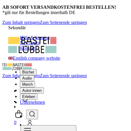
AB SOFORT VERSANDKOSTENFREI BESTELLEN!
*gilt nur für Bestellungen innerhalb DE
Zum Inhalt springen
Zum Seitenende springen
Sekundär
Hilfe & Support
Newsletter
Kontakt
English company website
Bücher
Zum Inhalt springen
Zum Seitenende springen
Audio
Merch
Autor:innen
Erleben
Unternehmen
0