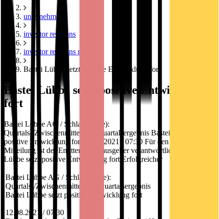
unternehmen
investor relations
investor relations news
Bastei Lübbe setzt positive Entwicklung fort
Bastei Lübbe setzt positive Entwicklung
fort
Bastei Lübbe AG / Schlagwort(e):
Quartals-/Zwischenmitteilung/Quartalsergebnis Bastei Lübbe setzt
positive Entwicklung fort 12.08.2021 / 07:30 Für den Inhalt der
Mitteilung ist der Emittent / Herausgeber verantwortlich. Bastei
Lübbe setzt positive Entwicklung fort Erfolgreicher
Bastei Lübbe AG / Schlagwort(e):
Quartals-/Zwischenmitteilung/Quartalsergebnis
Bastei Lübbe setzt positive Entwicklung fort
12.08.2021 / 07:30