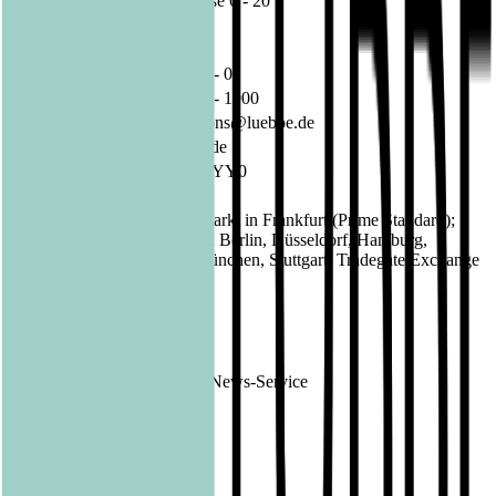
Schanzenstraße 6 - 20
51063 Köln
Deutschland
Telefon:
02 21 / 82 00 - 0
Fax:
02 21 / 82 00 - 1900
E-Mail:
investorrelations@luebbe.de
Internet:
www.luebbe.de
ISIN:
DE000A1X3YY0
WKN:
A1X3YY
Regulierter Markt in Frankfurt (Prime Standard);
Börsen:
Freiverkehr in Berlin, Düsseldorf, Hamburg,
Hannover, München, Stuttgart, Tradegate Exchange
EQS News
1225797
ID:
Ende der Mitteilung
DGAP News-Service
1225797 12.08.2021