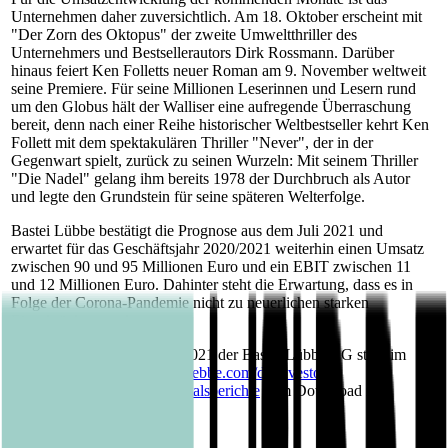
Unternehmen daher zuversichtlich. Am 18. Oktober erscheint mit
"Der Zorn des Oktopus" der zweite Umweltthriller des
Unternehmers und Bestsellerautors Dirk Rossmann. Darüber
hinaus feiert Ken Folletts neuer Roman am 9. November weltweit
seine Premiere. Für seine Millionen Leserinnen und Lesern rund
um den Globus hält der Walliser eine aufregende Überraschung
bereit, denn nach einer Reihe historischer Weltbestseller kehrt Ken
Follett mit dem spektakulären Thriller "Never", der in der
Gegenwart spielt, zurück zu seinen Wurzeln: Mit seinem Thriller
"Die Nadel" gelang ihm bereits 1978 der Durchbruch als Autor
und legte den Grundstein für seine späteren Welterfolge.
Bastei Lübbe bestätigt die Prognose aus dem Juli 2021 und
erwartet für das Geschäftsjahr 2020/2021 weiterhin einen Umsatz
zwischen 90 und 95 Millionen Euro und ein EBIT zwischen 11
und 12 Millionen Euro. Dahinter steht die Erwartung, dass es in
Folge der Corona-Pandemie nicht zu neuerlichen starken
Einschränkungen kommt.
Die Quartalsmitteilung Q1/2021 der Bastei Lübbe AG steht im
Internet unter
https://www.luebbe.com/de/investor-
relations/finanzberichte/quartalsberichte
zum Download zur
Verfügung.