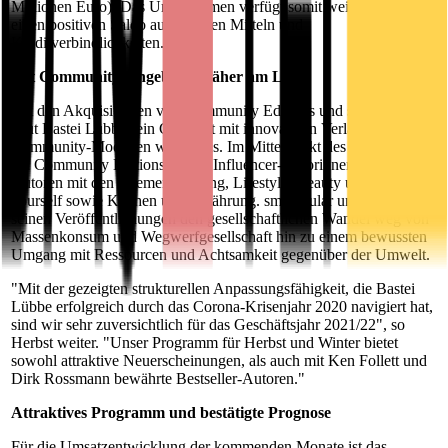
Millionen Euro). Das Unternehmen verfügt somit weiterhin über
einen positiven Saldo aus liquiden Mitteln und
Kreditverbindlichkeiten.
Mit Community-Angeboten näher am Leser
Mit den Akquisitionen von Community Editions und smarticular
baut Bastei Lübbe sein Geschäft mit innovativen Verlags- und
Community-Modellen weiter aus. Im Mittelpunkt des Angebotes
bei Community Editions stehen Influencer-Autorinnen und -
Autoren mit den Themen Gaming, Lifestyle, Beauty und Do-it-
yourself sowie Kochen und Ernährung. smarticular unterstützt mit
seinen Veröffentlichungen den gesellschaftlichen Wandel weg von
Massenkonsum und Wegwerfgesellschaft hin zu einem bewussten
Umgang mit Ressourcen und Achtsamkeit gegenüber der Umwelt.
"Mit der gezeigten strukturellen Anpassungsfähigkeit, die Bastei
Lübbe erfolgreich durch das Corona-Krisenjahr 2020 navigiert hat,
sind wir sehr zuversichtlich für das Geschäftsjahr 2021/22", so
Herbst weiter. "Unser Programm für Herbst und Winter bietet
sowohl attraktive Neuerscheinungen, als auch mit Ken Follett und
Dirk Rossmann bewährte Bestseller-Autoren."
Attraktives Programm und bestätigte Prognose
Für die Umsatzentwicklung der kommenden Monate ist das