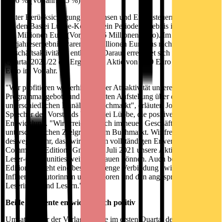
10,6 % (Vorjahr: 8,5 %).
Unter Berücksichtigung von Zinsen und Ertragsteuern ergibt sich
für den Bastei Lübbe-Konzern ein Periodenergebnis in Höhe von
1,3 Millionen Euro (Vorjahr: 1,6 Millionen Euro). Im
Vorjahresergebnis waren 0,6 Millionen Euro aus nicht fortgeführten
Geschäftsaktivitäten enthalten. Daraus errechnet sich für das erste
Quartal 2021/22 ein Ergebnis je Aktie von 0,10 Euro nach 0,09
Euro im Vorjahr.
"Wir profitieren weiterhin von der Attraktivität unseres
Programmangebots und der breiten Aufstellung über die
unterschiedlichen Kanäle im Buchmarkt", erläutert Joachim Herbst,
Sprecher des Vorstands bei Bastei Lübbe, die positive
Entwicklung. "Wir erreichen auch im neuen Geschäftsjahr die
unterschiedlichen Zielgruppen im Buchmarkt. Wir freuen uns
deswegen sehr, dass wir mit dem vollständigen Erwerb der CE
Community Editions GmbH im Juli 2021 unsere Aktivitäten mit
Leser-Communities weiter ausbauen können. Auch bei Community
Editions besteht eine besonders enge Verbindung zwischen den
Influencer-Autorinnen und -Autoren und den angesprochenen
Leserinnen und Lesern."
Beide Segmente entwickeln sich positiv
Umsatztreiber der Verlagsgruppe im ersten Quartal des