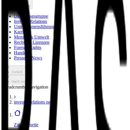
nach vorne
Die Verlagsgruppe
Investor Relations
Unternehmensführung
Karriere
Mensch & Umwelt
Rechte & Lizenzen
Foreign Rights
Handel
Presse & News
zurück
nach vorne
Breadcrumbs Navigation
investor relations news
Zur Startseite