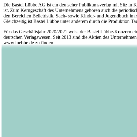
Die Bastei Lübbe AG ist ein deutscher Publikumsverlag mit Sitz in K
ist. Zum Kerngeschäft des Unternehmens gehören auch die periodisc
den Bereichen Belletristik, Sach- sowie Kinder- und Jugendbuch im 
Gleichzeitig ist Bastei Lübbe unter anderem durch die Produktion T
Für das Geschäftsjahr 2020/2021 weist der Bastei Lübbe-Konzern ei
deutschen Verlagswesen. Seit 2013 sind die Aktien des Unternehm
www.luebbe.de zu finden.
Kontakt Bastei Lübbe AG:
Barbara Fischer
Leiterin Presse- und Öffentlichkeitsarbeit
Telefon: +49 (0)221 8200 2850
E-Mail:
barbara.fischer@luebbe.de
15.09.2021 Veröffentlichung einer Corporate News/Finanznachricht
Für den Inhalt der Mitteilung ist der Emittent / Herausgeber verantwor
Die DGAP Distributionsservices umfassen gesetzliche Meldepflichte
Medienarchiv unter http://www.dgap.de