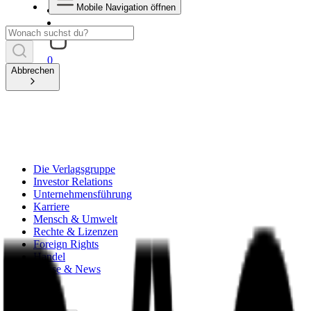
Mobile Navigation öffnen
0
Abbrechen
Die Verlagsgruppe
Investor Relations
Unternehmensführung
Karriere
Mensch & Umwelt
Rechte & Lizenzen
Foreign Rights
Handel
Presse & News
zurück