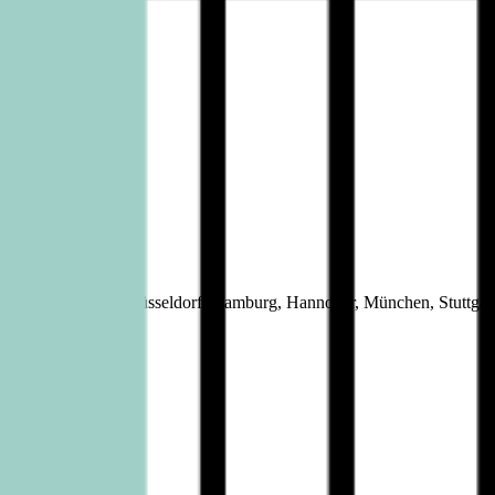
eiverkehr in Berlin, Düsseldorf, Hamburg, Hannover, München, Stuttga