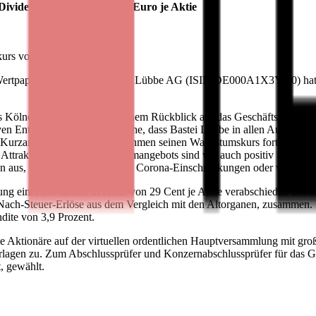
ividende in Höhe von 0,29 Euro je Aktie
skurs vom 14. September 2021
 Wertpapierbörse notierte Bastei Lübbe AG (ISIN DE000A1X3YY0) hat
es Kölner Verlagshauses mit einem Rückblick auf das Geschäftsjahr 202
n Entwicklung ist die Tatsache, dass Bastei Lübbe in allen Ausspielkanä
urzarbeit und Sondermaßnahmen seinen Wachstumskurs fortsetzen", er
ttraktivität unseres Programmangebots sind wir auch positiv in das la
aus, dass wir keine weiteren Corona-Einschränkungen oder wesentliche
ung einer Dividende in Höhe von 29 Cent je Aktie verabschiedet. Diese
 Nach-Steuer-Erlöse aus dem Vergleich mit den Altorganen, zusammen. 
dite von 3,9 Prozent.
e Aktionäre auf der virtuellen ordentlichen Hauptversammlung mit groß
vorlagen zu. Zum Abschlussprüfer und Konzernabschlussprüfer für da
t, gewählt.