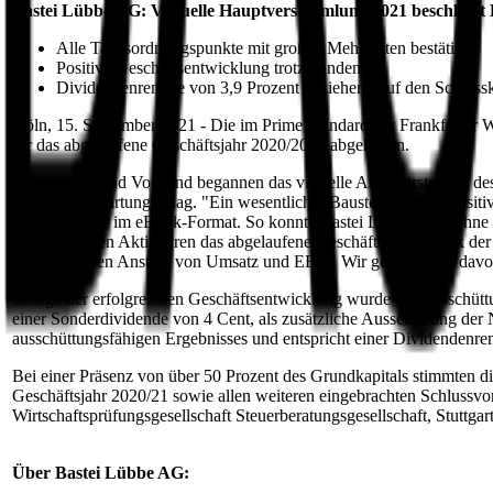
Bastei Lübbe AG: Virtuelle Hauptversammlung 2021 beschließt D
Alle Tagesordnungspunkte mit großen Mehrheiten bestätigt
Positive Geschäftsentwicklung trotz Pandemie
Dividendenrendite von 3,9 Prozent beziehend auf den Schlus
Köln, 15. September 2021 - Die im Prime Standard der Frankfurter
für das abgelaufene Geschäftsjahr 2020/2021 abgehalten.
Aufsichtsrat und Vorstand begannen das virtuelle Aktionärstreffen d
über den Erwartungen lag. "Ein wesentlicher Baustein unserer positive
Hörbuch oder im eBook-Format. So konnte Bastei Lübbe auch ohne K
Vorstands, den Aktionären das abgelaufene Geschäftsjahr. "Dank der A
einen weiteren Anstieg von Umsatz und EBIT. Wir gehen dabei davon 
Infolge der erfolgreichen Geschäftsentwicklung wurde die Ausschütt
einer Sonderdividende von 4 Cent, als zusätzliche Ausschüttung der
ausschüttungsfähigen Ergebnisses und entspricht einer Dividendenren
Bei einer Präsenz von über 50 Prozent des Grundkapitals stimmten di
Geschäftsjahr 2020/21 sowie allen weiteren eingebrachten Schluss
Wirtschaftsprüfungsgesellschaft Steuerberatungsgesellschaft, Stuttgar
Über Bastei Lübbe AG: