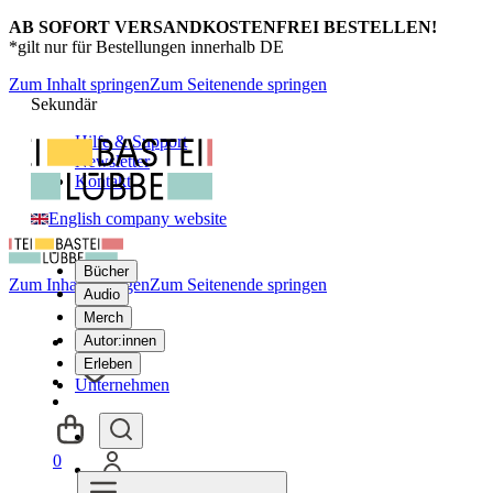
AB SOFORT VERSANDKOSTENFREI BESTELLEN!
*gilt nur für Bestellungen innerhalb DE
Zum Inhalt springen
Zum Seitenende springen
Sekundär
Hilfe & Support
Newsletter
Kontakt
English company website
Bücher
Zum Inhalt springen
Zum Seitenende springen
Audio
Merch
Autor:innen
Erleben
Unternehmen
0