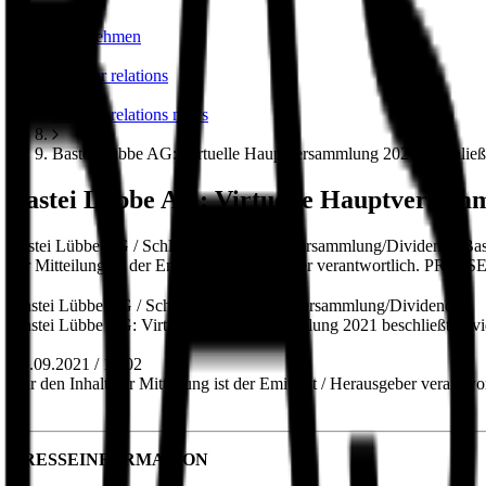
unternehmen
investor relations
investor relations news
Bastei Lübbe AG: Virtuelle Hauptversammlung 2021 beschließt
Bastei Lübbe AG: Virtuelle Hauptversamml
Bastei Lübbe AG / Schlagwort(e): Hauptversammlung/Dividende Baste
der Mitteilung ist der Emittent / Herausgeber verantwortlich. 
Bastei Lübbe AG / Schlagwort(e): Hauptversammlung/Dividende
Bastei Lübbe AG: Virtuelle Hauptversammlung 2021 beschließt Divi
15.09.2021 / 16:02
Für den Inhalt der Mitteilung ist der Emittent / Herausgeber verantwor
PRESSEINFORMATION