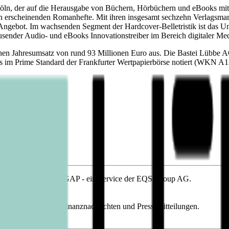
öln, der auf die Herausgabe von Büchern, Hörbüchern und eBooks mit be
h erscheinenden Romanhefte. Mit ihren insgesamt sechzehn Verlagsmar
Angebot. Im wachsenden Segment der Hardcover-Belletristik ist das Unt
ausender Audio- und eBooks Innovationstreiber im Bereich digitaler M
nen Jahresumsatz von rund 93 Millionen Euro aus. Die Bastei Lübbe A
ens im Prime Standard der Frankfurter Wertpapierbörse notiert (WK
, übermittelt durch DGAP - ein Service der EQS Group AG.
tlich.
n, Corporate News/Finanznachrichten und Pressemitteilungen.