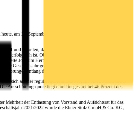
 heute, am 15. September 2021, ihre ordentliche Hauptversammlung
0/2021 und betonten, dass das Jahr trotz Pandemie in allen Belangen
len erfolgreich ist. Ob als traditionelles gedrucktes Buch, als
läuterte Joachim Herbst, Finanzvorstand und Sprecher des
ufende Geschäftsjahr gestartet. Für das Gesamtjahr erwarten wir
 Störungen entlang der Papierlieferketten erleben."
 setzt sich aus der regulären Dividende in Höhe von 25 Cent sowie
Die Ausschüttungsquote liegt damit insgesamt bei 46 Prozent des
er Mehrheit der Entlastung von Vorstand und Aufsichtsrat für das
s Geschäftsjahr 2021/2022 wurde die Ebner Stolz GmbH & Co. KG,