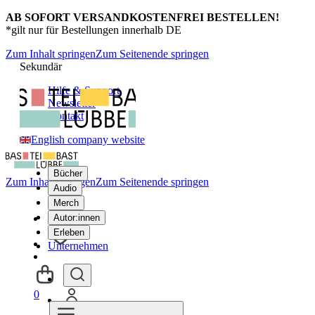
AB SOFORT VERSANDKOSTENFREI BESTELLEN!
*gilt nur für Bestellungen innerhalb DE
Zum Inhalt springen
Zum Seitenende springen
Sekundär
Hilfe & Support
Newsletter
Kontakt
English company website
Bücher
Zum Inhalt springen
Zum Seitenende springen
Audio
Merch
Autor:innen
Erleben
Unternehmen
0