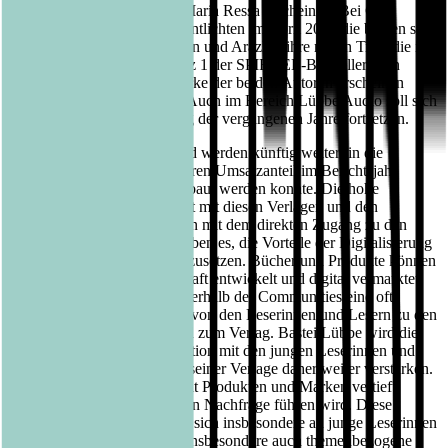
Friedensnobelpreisträgerin Maria Ressa erscheinen. Bei CE
Community Editions veröffentlichten im April 2022 die beiden sehr
erfolgreichen Autoren Paluten und Arazhul ihre neuen Titel, die in
ihren jeweiligen Genres Platz 1 der SPIEGEL-Bestsellerlisten
erreichten. Die nächsten Werke der beiden Autoren erscheinen
bereits im November 2022. Auch im Bereich Lübbe Audio soll sich
die erfolgreiche Entwicklung der vergangenen Jahre fortsetzen.
Ein wichtiges Wachstumsfeld werden künftig weiterhin die
Community-Verlage sein, deren Umsatzanteil im Berichtsjahr
bereits auf 27 Prozent ausgebaut werden konnte. Die hohe
Identifikation der Leserschaft mit diesen Verlagen und den
verlegten Büchern verbunden mit dem direkten Zugang zu den
Leserinnen und Lesern erlauben es, die Vorteile der Digitalisierung
stärker im Verlagswesen umzusetzen. Bücher und Produkte können
zielgerichtet für die Leserschaft entwickelt und digital vermarktet
werden. Zugleich gibt es innerhalb der Communities eine oft
unmittelbare Rückkopplung von den Leserinnen und Lesern zu den
Autorinnen und Autoren und zum Verlag. Bastei Lübbe wird die
direkte, digitale Kommunikation mit den jungen Leserinnen und
Lesern in den Communities seiner Verlage daher weiter verstärken.
So kann die Identifikation mit Produkten und Marken vertieft
werden, was zu einer höheren Nachfrage führen wird. Diese
Community-Modelle richten sich insbesondere an junge Leserinnen
und Leser, adressieren aber insbesondere auch themenbezogene