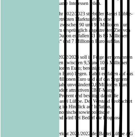
Gemeinschaften, die gemeinsame Interessen teilen.
Für das laufende Geschäftsjahr 2022/2023 strebt der Bastei Lübbe-
Konzern auf Grund des eingetrübten Marktumfelds eine
Umsatzrange wie im Vorjahr zwischen 90 und 95 Millionen Euro
an und bleibt damit hinter dem ursprünglich angestrebten Ziel von
100 Millionen Euro zurück. Davon entfallen 83 bis 88 Millionen
Euro auf das Segment „Buch“ und 7 Millionen Euro auf das
Segment „Romanheft“.
Das EBIT im Geschäftsjahr 2022/2023 soll in Folge der genannten
gesamtwirtschaftlichen Risiken zwischen 9,5 und 10,5 Millionen
Euro (Berichtsjahr: 14,7 Millionen Euro; bereinigt um
Sondererträge: 12,1 Millionen Euro) liegen. Dabei entfallen auf das
Segment Buch 9,0 bis 10,0 Millionen Euro und auf das Segment
„Romanheft“ gegenüber Vorjahr unverändert 0,8 Millionen Euro.
Das entspräche einer unverändert attraktiven EBIT-Marge
zwischen 10 Prozent und 11 Prozent und bestätigt damit die
mittelfristige Prognose von Bastei Lübbe. Der Vorstand beobachtet
die weitere Marktentwicklung im Hinblick auf Inflation,
Lieferketten und weitere ökonomische sowie politische
Entwicklungen sehr genau und wird bei Bedarf die Prognose
entsprechend aktualisieren.
Der vollständige Geschäftsbericht 2021/2022 der Bastei Lübbe AG