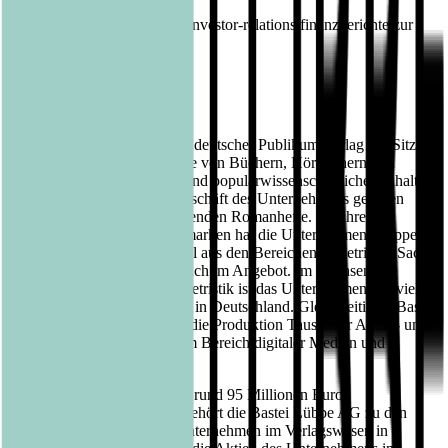
steht im Internet unter
https://www.luebbe.com/de/investor-relations/finanzberichte zur
Verfügung.
Über Bastei Lübbe AG:
Die Bastei Lübbe AG ist ein deutscher Publikumsverlag mit Sitz in
Köln, der auf die Herausgabe von Büchern, Hörbüchern und
eBooks mit belletristischen und populärwissenschaftlichen Inhalten
spezialisiert ist. Zum Kerngeschäft des Unternehmens gehören
auch die periodisch erscheinenden Romanhefte. Mit ihren
insgesamt fünfzehn Verlagsmarken hat die Unternehmensgruppe
derzeit mehrere Tausend Titel aus den Bereichen Belletristik, Sach-
sowie Kinder- und Jugendbuch im Angebot. Im wachsenden
Segment der Hardcover-Belletristik ist das Unternehmen seit vielen
Jahren einer der Marktführer in Deutschland. Gleichzeitig ist Bastei
Lübbe unter anderem durch die Produktion Tausender Audio- und
eBooks Innovationstreiber im Bereich digitaler Medien und
Verwertungskanäle.
Mit einem Jahresumsatz von rund 95 Millionen Euro
(Geschäftsjahr 2021/2022) gehört die Bastei Lübbe AG zu den
größten mittelständischen Unternehmen im Verlagswesen in