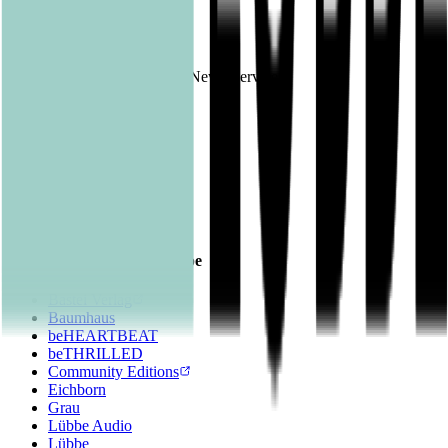
ID:
Ende der Mitteilung
DGAP News-Service
1395573 12.07.2022
Veröffentlicht am
12.07.2022
Footer
Bastei Lübbe Verlagsgruppe
Bastei Verlag
Baumhaus
beHEARTBEAT
beTHRILLED
Community Editions
Eichborn
Grau
Lübbe Audio
Lübbe