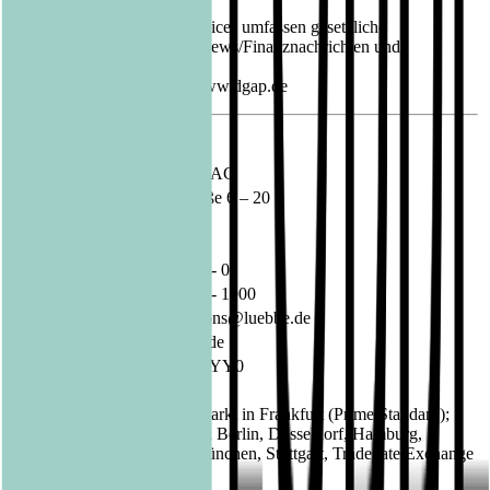
Die DGAP Distributionsservices umfassen gesetzliche
Meldepflichten, Corporate News/Finanznachrichten und
Pressemitteilungen.
Medienarchiv unter http://www.dgap.de
Sprache:
Deutsch
Unternehmen:
Bastei Lübbe AG
Schanzenstraße 6 – 20
51063 Köln
Deutschland
Telefon:
02 21 / 82 00 - 0
Fax:
02 21 / 82 00 - 1900
E-Mail:
investorrelations@luebbe.de
Internet:
www.luebbe.de
ISIN:
DE000A1X3YY0
WKN:
A1X3YY
Regulierter Markt in Frankfurt (Prime Standard);
Börsen:
Freiverkehr in Berlin, Düsseldorf, Hamburg,
Hannover, München, Stuttgart, Tradegate Exchange
EQS News
1395573