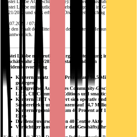
Bastei Lübbe AG / Schlagwort(e): Jahresergebnis/Jahresbericht
Bastei Lübbe mit deutlicher Ergebnissteigerung im Geschäftsjahr
2021/2022 und stark erhöhtem Dividendenvorschlag
12.07.2022 / 07:30
Für den Inhalt der Mitteilung ist der Emittent / Herausgeber
verantwortlich.
Bastei Lübbe mit deutlicher Ergebnissteigerung im
Geschäftsjahr 2021/2022 und stark erhöhtem
Dividendenvorschlag
Konzernumsatz um 2,0 Prozent auf 94,5 Millionen Euro
gestiegen
Erfolgreicher Ausbau des Community-Geschäfts bei
LYX, CE Community Editions und
smarticular
Konzern-EBIT verbessert sich operativ und durch
Sondereffekte um 35 Prozent auf 14,7 Millionen Euro,
Konzernergebnis steigt um 40 Prozent auf 11,0 Millionen
Euro
Dividendenvorschlag von 40 Cent je Aktie
Vorsichtiger Ausblick für das Geschäftsjahr 2022/2023