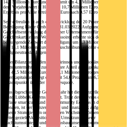
14,8 Millionen Euro und liegt damit um 4,1 Millionen Euro über
dem Vorjahreswert in Höhe von 10,7 Millionen Euro. Das
Ergebnis pro Aktie beträgt 0,83 Euro nach 0,57 Euro im Vorjahr.
Sehr erfreulich ist auch die Entwicklung der 20 Prozent-
Beteiligung Räder GmbH zum 31.03.2022. Aufgrund der positiven
Geschäftsentwicklung des Essener Unternehmens für
Geschenkartikel und Wohnaccessoires erhöhte sich der
beizulegende Zeitwert der Beteiligung um 6,3 Millionen Euro auf
nun 15,1 Millionen Euro. Die Zuschreibung erhöhte entsprechend
erfolgsneutral das Eigenkapital.
In der Bilanz ist der den Aktionärinnen und Aktionären des
Mutterunternehmens zurechenbare Anteil am Eigenkapital deutlich
von 42,5 Millionen Euro auf 56,1 Millionen Euro gestiegen. Die
Eigenkapitalquote liegt damit mit 54,0 Prozent um 6,7
Prozentpunkte über der Vorjahresquote.
„Das abgeschlossene Geschäftsjahr hat die finanzielle Stärke des
Bastei Lübbe-Konzerns bestätigt. Trotz des Erwerbs der zwei
Verlage smarticular und CE Community Editions in den letzten 18
Monaten, ist der Konzern solide und finanzstark aufgestellt. Neben
unserer Strategie zum organischen Wachstum können wir auch
weiter gezielt Akquisitionen zur Umsetzung unserer
Wachstumsstrategie und zum Ausbau unseres Community-