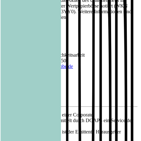
Deutschland. Seit 2013 sind die Aktien des Unternehmens im
Prime Standard der Frankfurter Wertpapierbörse notiert (WKN
A1X3YY, ISIN DE000A1X3YY0). Weitere Informationen sind
unter www.luebbe.de zu finden.
Kontakt Bastei Lübbe AG:
Barbara Fischer
Leiterin Presse- und Öffentlichkeitsarbeit
Telefon: +49 (0)221 8200 2850
E-Mail:
barbara.fischer@luebbe.de
12.07.2022 Veröffentlichung einer Corporate
News/Finanznachricht, übermittelt durch DGAP - ein Service der
EQS Group AG.
Für den Inhalt der Mitteilung ist der Emittent / Herausgeber
verantwortlich.