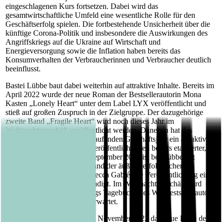
eingeschlagenen Kurs fortsetzen. Dabei wird das
gesamtwirtschaftliche Umfeld eine wesentliche Rolle für den
Geschäftserfolg spielen. Die fortbestehende Unsicherheit über die
künftige Corona-Politik und insbesondere die Auswirkungen des
Angriffskriegs auf die Ukraine auf Wirtschaft und
Energieversorgung sowie die Inflation haben bereits das
Konsumverhalten der Verbraucherinnen und Verbraucher deutlich
beeinflusst.
Bastei Lübbe baut dabei weiterhin auf attraktive Inhalte. Bereits im
April 2022 wurde der neue Roman der Bestsellerautorin Mona
Kasten „Lonely Heart“ unter dem Label LYX veröffentlicht und
stieß auf großen Zuspruch in der Zielgruppe. Der dazugehörige
zweite Band „Fragile Heart“ wird noch dieses Jahr im
Weihnachtsgeschäft veröffentlicht werden. Daneben hat das
erfolgreiche Label LYX im laufenden Geschäftsjahr ein attraktives
Programm mit zahlreichen Veröffentlichungen bereits etablierter,
populärer Autorinnen. Für September 2022 ist bei Lübbe mit
„Drachenbanner“, dem 7. Band der äußerst erfolgreichen
„Waringham-Saga“ von Rebecca Gablé, die Veröffentlichung einer
weiteren Starautorin angekündigt. Im Weihnachtsgeschäft wird
Band 17 aus der Reihe „Gregs Tagebuch“ des Weltbestsellerautors
Jeff Kinney bei Baumhaus erwartet.
Im Sachbuchbereich wird im November 2022 das neue Buch der