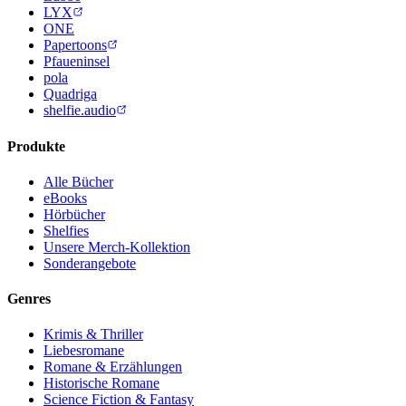
LYX
ONE
Papertoons
Pfaueninsel
pola
Quadriga
shelfie.audio
Produkte
Alle Bücher
eBooks
Hörbücher
Shelfies
Unsere Merch-Kollektion
Sonderangebote
Genres
Krimis & Thriller
Liebesromane
Romane & Erzählungen
Historische Romane
Science Fiction & Fantasy