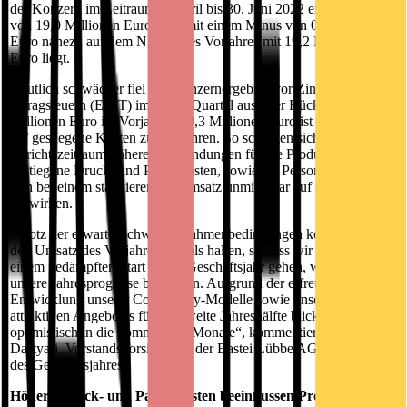
der Konzern im Zeitraum 1. April bis 30. Juni 2022 einen Umsatz
von 19,0 Millionen Euro, was mit einem Minus von 0,2 Millionen
Euro nahezu auf dem Niveau des Vorjahres mit 19,2 Millionen
Euro liegt.
Deutlich schwächer fiel das Konzernergebnis vor Zinsen und
Ertragsteuern (EBIT) im ersten Quartal aus. Der Rückgang von 2,0
Millionen Euro im Vorjahr auf 0,3 Millionen Euro ist insbesondere
auf gestiegene Kosten zurückführen. So schlugen sich im
Berichtszeitraum höhere Aufwendungen für die Produktion, durch
gestiegene Druck- und Papierkosten, sowie für Personal nieder, die
sich bei einem stagnierenden Umsatz unmittelbar auf das Ergebnis
auswirken.
„Trotz der erwartet schweren Rahmenbedingungen konnten wir
den Umsatz des Vorjahresquartals halten, so dass wir zwar mit
einem gedämpften Start in das Geschäftsjahr gehen, wir aber
unsere Jahresprognose bestätigen. Aufgrund der erfreulichen
Entwicklung unserer Community-Modelle sowie unseres
attraktiven Angebotes für die zweite Jahreshälfte blicken wir
optimistisch in die kommenden Monate“, kommentiert Soheil
Dastyari, Vorstandsvorsitzender der Bastei Lübbe AG, den Beginn
des Geschäftsjahres.
Höhere Druck- und Papierkosten beeinflussen Profitabilität