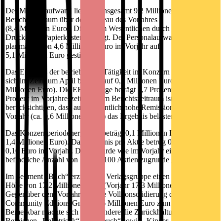
Der Materialaufwand liegt mit insgesamt 9,2 Millionen Euro im
Berichtszeitraum über dem Niveau des Vorjahres
(8,4 Millionen Euro). Dies ist im Wesentlichen durch höhere
Druck- und Papierkosten bedingt. Der Personalaufwand ist
planmäßig von 4,6 Millionen Euro im Vorjahr auf
5,1 Millionen Euro gestiegen.
Das Ergebnis der betrieblichen Tätigkeit im Konzern (EBIT) belief
sich im Zeitraum April bis Juni auf 0,3 Millionen Euro (Vorjahr: 2,0
Millionen Euro). Die EBIT-Marge beträgt 1,7 Prozent nach 10,5
Prozent im Vorjahreszeitraum. Im Berichtszeitraum ist zu
berücksichtigen, dass außerordentlich hohe Remissionen aus dem
Vorjahr (ca. 0,6 Millionen Euro) das Ergebnis belasten.
Das Konzernperiodenergebnis beträgt 0,1 Millionen Euro (Vorjahr:
1,4 Millionen Euro). Das Ergebnis pro Aktie betrug 0,01 Euro nach
0,10 Euro im Vorjahr. Dabei wurde wie im Vorjahr eine im Umlauf
befindliche Anzahl von 13.200.100 Aktien zugrunde gelegt.
Im Segment „Buch“ erzielte die Verlagsgruppe einen Umsatz in
Höhe von 17,2 Millionen Euro (Vorjahr 17,3 Millionen Euro).
Gegenüber dem Vorjahr trug die Vollkonsolidierung der CE
Community Editions GmbH 1,6 Millionen Euro zum Umsatz bei.
Bemerkbar machte sich insbesondere die Zurückhaltung in den
Bereichen „Belletristik“, „Sachbuch“ sowie „Kinder- und