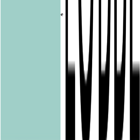
Footer
Bastei Lübbe Verlagsgruppe
Bastei Verlag
Baumhaus
beHEARTBEAT
beTHRILLED
Community Editions
Eichborn
Grau
Lübbe Audio
Lübbe
LYX
ONE
Papertoons
Pfaueninsel
pola
Quadriga
shelfie.audio
Produkte
Alle Bücher