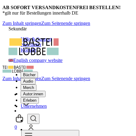
AB SOFORT VERSANDKOSTENFREI BESTELLEN!
*gilt nur für Bestellungen innerhalb DE
Zum Inhalt springen
Zum Seitenende springen
Sekundär
Hilfe & Support
Newsletter
Kontakt
English company website
Bücher
Zum Inhalt springen
Zum Seitenende springen
Audio
Merch
Autor:innen
Erleben
Unternehmen
0