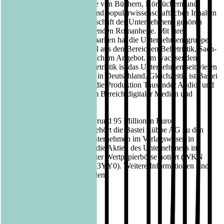
Köln, der auf die Herausgabe von Büchern, Hörbüchern und
eBooks mit belletristischen und populärwissenschaftlichen Inhalten
spezialisiert ist. Zum Kerngeschäft des Unternehmens gehören
auch die periodisch erscheinenden Romanhefte. Mit ihren
insgesamt fünfzehn Verlagsmarken hat die Unternehmensgruppe
derzeit mehrere Tausend Titel aus den Bereichen Belletristik, Sach-
sowie Kinder- und Jugendbuch im Angebot. Im wachsenden
Segment der Hardcover-Belletristik ist das Unternehmen seit vielen
Jahren einer der Marktführer in Deutschland. Gleichzeitig ist Bastei
Lübbe unter anderem durch die Produktion Tausender Audio- und
eBooks Innovationstreiber im Bereich digitaler Medien und
Verwertungskanäle.
Mit einem Jahresumsatz von rund 95 Millionen Euro
(Geschäftsjahr 2021/2022) gehört die Bastei Lübbe AG zu den
größten mittelständischen Unternehmen im Verlagswesen in
Deutschland. Seit 2013 sind die Aktien des Unternehmens im
Prime Standard der Frankfurter Wertpapierbörse notiert (WKN
A1X3YY, ISIN DE000A1X3YY0). Weitere Informationen sind
unter www.luebbe.de zu finden.
Kontakt Bastei Lübbe AG:
Barbara Fischer