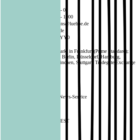
Deutschland
Telefon:
02 21 / 82 00 - 0
Fax:
02 21 / 82 00 - 1900
E-Mail:
investorrelations@luebbe.de
Internet:
www.luebbe.de
ISIN:
DE000A1X3YY0
WKN:
A1X3YY
Regulierter Markt in Frankfurt (Prime Standard);
Börsen:
Freiverkehr in Berlin, Düsseldorf, Hamburg,
Hannover, München, Stuttgart, Tradegate Exchange
EQS News
1417907
ID:
Ende der Mitteilung
DGAP News-Service
1417907 11.08.2022 CET/CEST
Veröffentlicht am
11.08.2022