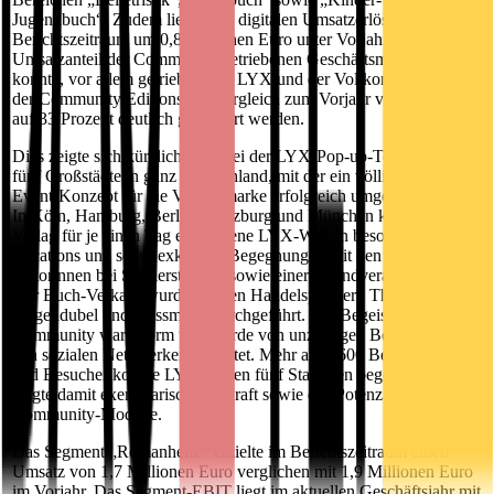
Jugendbuch“. Zudem liegen die digitalen Umsatzerlöse im
Berichtszeitraum um 0,8 Millionen Euro unter Vorjahr. Der
Umsatzanteil der Community-getriebenen Geschäftsmodelle
konnte, vor allem getrieben von LYX und der Vollkonsolidierung
der Community Editions, im Vergleich zum Vorjahr von 20 Prozent
auf 33 Prozent deutlich gesteigert werden.
Dies zeigte sich kürzlich auch bei der LYX-Pop-up-Tour durch
fünf Großstädte in ganz Deutschland, mit der ein völlig neues
Event-Konzept für die Verlagsmarke erfolgreich umgesetzt wurde.
In Köln, Hamburg, Berlin, Würzburg und München kreierte der
Verlag für je einen Tag eine eigene LYX-Welt in besonderen
Locations und schuf exklusive Begegnungen mit den erfolgreichen
Autorinnen bei Signierstunden sowie einer Abendveranstaltung.
Der Buch-Verkauf wurde mit den Handelspartnern Thalia,
Hugendubel und Dussmann durchgeführt. Die Begeisterung der
Community war enorm und wurde von unzähligen Beiträgen in
den sozialen Netzwerken begleitet. Mehr als 2.600 Besucherinnen
und Besucher konnte LYX an den fünf Stationen begeistern und
zeigte damit exemplarisch die Kraft sowie das Potenzial der
Community-Modelle.
Das Segment „Romanhefte“ erzielte im Berichtszeitraum einen
Umsatz von 1,7 Millionen Euro verglichen mit 1,9 Millionen Euro
im Vorjahr. Das Segment-EBIT liegt im aktuellen Geschäftsjahr mit