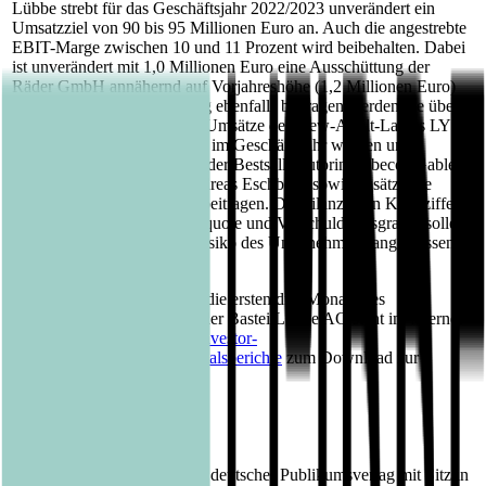
Lübbe strebt für das Geschäftsjahr 2022/2023 unverändert ein
Umsatzziel von 90 bis 95 Millionen Euro an. Auch die angestrebte
EBIT-Marge zwischen 10 und 11 Prozent wird beibehalten. Dabei
ist unverändert mit 1,0 Millionen Euro eine Ausschüttung der
Räder GmbH annähernd auf Vorjahreshöhe (1,2 Millionen Euro)
enthalten. Zur Zielerreichung ebenfalls beitragen werden die über
den Erwartungen liegenden Umsätze des New-Adult-Labels LYX.
Zur profitablen Entwicklung im Geschäftsjahr werden unter
anderem Neuerscheinungen der Bestsellerautorin Rebecca Gablé
und des Bestsellerautors Andreas Eschbach sowie zusätzliche
Umsätze im Bereich Audio beitragen. Die bilanziellen Kennziffern
– insbesondere Eigenkapitalquote und Verschuldungsgrad – sollen
nachhaltig auf einem dem Risiko des Unternehmens angemessenen
Niveau verbleiben.
Die Quartalsmitteilung über die ersten drei Monate des
Geschäftsjahres 2022/2023 der Bastei Lübbe AG steht im Internet
unter
www.luebbe.com/de/investor-
relations/finanzberichte/quartalsberichte
zum Download zur
Verfügung.
Über Bastei Lübbe AG:
Die Bastei Lübbe AG ist ein deutscher Publikumsverlag mit Sitz in