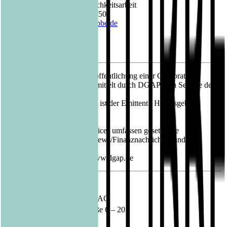
Leiterin Presse- und Öffentlichkeitsarbeit
Telefon: +49 (0)221 8200 2850
E-Mail:
barbara.fischer@luebbe.de
11.08.2022 CET/CEST Veröffentlichung einer Corporate
News/Finanznachricht, übermittelt durch DGAP - ein Service der
EQS Group AG.
Für den Inhalt der Mitteilung ist der Emittent / Herausgeber
verantwortlich.
Die DGAP Distributionsservices umfassen gesetzliche
Meldepflichten, Corporate News/Finanznachrichten und
Pressemitteilungen.
Medienarchiv unter http://www.dgap.de
Sprache:
Deutsch
Unternehmen:
Bastei Lübbe AG
Schanzenstraße 6 – 20
51063 Köln