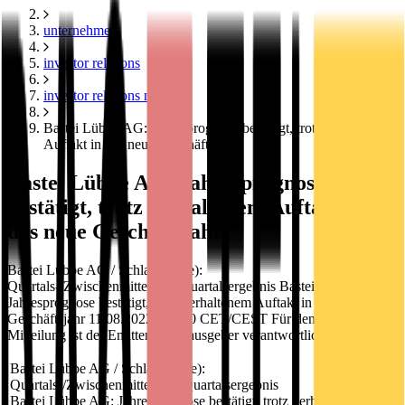
unternehmen
investor relations
investor relations news
Bastei Lübbe AG: Jahresprognose bestätigt, trotz verhaltenem
Auftakt in das neue Geschäftsjahr
Bastei Lübbe AG: Jahresprognose
bestätigt, trotz verhaltenem Auftakt in
das neue Geschäftsjahr
Bastei Lübbe AG / Schlagwort(e):
Quartals-/Zwischenmitteilung/Quartalsergebnis Bastei Lübbe AG:
Jahresprognose bestätigt, trotz verhaltenem Auftakt in das neue
Geschäftsjahr 11.08.2022 / 07:30 CET/CEST Für den Inhalt der
Mitteilung ist der Emittent / Herausgeber verantwortlich.
Bastei Lübbe AG / Schlagwort(e):
Quartals-/Zwischenmitteilung/Quartalsergebnis
Bastei Lübbe AG: Jahresprognose bestätigt, trotz verhaltenem