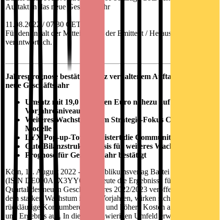
Auftakt in das neue Geschäftsjahr
11.08.2022 / 07:30 CET/CEST
Für den Inhalt der Mitteilung ist der Emittent / Herausgeber
verantwortlich.
Jahresprognose bestätigt, trotz verhaltenem Auftakt in das
neue Geschäftsjahr
Umsatz mit 19,0 Millionen Euro nahezu auf
Vorjahresniveau
Weiteres Wachstum beim Strategie-Fokus Community-
Modelle
LYX Pop-up-Tour begeistert die Community
Gute Bilanzstruktur Basis für weiteres Wachstum
Prognose für Geschäftsjahr bestätigt
Köln, 11. August 2022 - Der Publikumsverlag Bastei Lübbe AG
(ISIN DE000A1X3YY0) hat heute die Ergebnisse für das erste
Quartal des neuen Geschäftsjahres 2022/2023 veröffentlicht. Nach
dem starken Wachstum in den Vorjahren, wirken sich jetzt eine
rückläufige Konsumbereitschaft und höhere Kosten auf Umsatz
und Ergebnis aus. In diesem schwierigen Umfeld erwirtschaftete