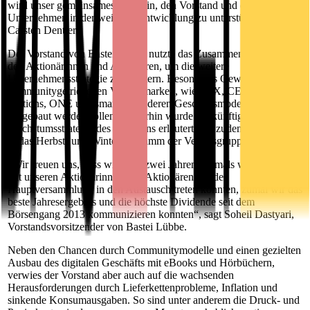
wird unser gemeinsames Ziel sein, den Vorstand und das
Unternehmen in der weiteren Entwicklung zu unterstützen“, so
Carsten Dentler.
Der Vorstand von Bastei Lübbe nutzte das Zusammentreffen mit
den Aktionärinnen und Aktionären, um die weitere
Unternehmensstrategie zu erläutern. Besonderes Gewicht hatten die
communitygetriebenen Verlagsmarken, wie LYX, CE Community
Editions, ONE und smarticular, deren Geschäftsmodelle gezielt
ausgebaut werden sollen. Weiterhin wurde die künftige digitale
Wachstumsstrategie des Konzerns erläutert und zudem ein Einblick
in das Herbst- und Winterprogramm der Verlagsgruppe gegeben.
„Wir freuen uns, dass wir nach zwei Jahren erstmals wieder direkt
mit unseren Aktionärinnen und Aktionären auf der
Hauptversammlung in den Austausch treten konnten, zumal wir das
beste Jahresergebnis und die höchste Dividende seit dem
Börsengang 2013 kommunizieren konnten“, sagt Soheil Dastyari,
Vorstandsvorsitzender von Bastei Lübbe.
Neben den Chancen durch Communitymodelle und einen gezielten
Ausbau des digitalen Geschäfts mit eBooks und Hörbüchern,
verwies der Vorstand aber auch auf die wachsenden
Herausforderungen durch Lieferkettenprobleme, Inflation und
sinkende Konsumausgaben. So sind unter anderem die Druck- und