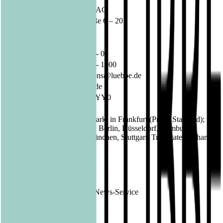
Unternehmen:
Bastei Lübbe AG
Schanzenstraße 6 – 20
51063 Köln
Deutschland
Telefon:
02 21 / 82 00 - 0
Fax:
02 21 / 82 00 - 1900
E-Mail:
investorrelations@luebbe.de
Internet:
www.luebbe.de
ISIN:
DE000A1X3YY0
WKN:
A1X3YY
Regulierter Markt in Frankfurt (Prime Standard);
Börsen:
Freiverkehr in Berlin, Düsseldorf, Hamburg,
Hannover, München, Stuttgart, Tradegate Exchange
EQS News
1443207
ID:
Ende der Mitteilung
DGAP News-Service