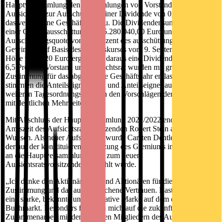
Hauptversammlung den Empfehlungen von Vorstand und
Aufsichtsrat zur Ausschüttung einer Dividende von 0,40 Euro für
das vergangene Geschäftsjahr zu. Die Dividendensumme entspricht
einer Gesamtausschüttung von 5.280.040,00 Euro und einer
Ausschüttungsquote von 47 Prozent des ausschüttungsfähigen
Gewinns. Auf Basis des Schlusskurses vom 9. September 2022 in
Höhe von 6,20 Euro ergibt sich daraus eine Dividendenrendite von
6,5 Prozent. Vorstand und Aufsichtsrat wurden mit großer
Zustimmung für das abgelaufene Geschäftsjahr entlastet, zudem
stimmten die Anteilseignerinnen und Anteilseigner auch in allen
weiteren Tagesordnungspunkten den Vorschlägen der Verwaltung
mit deutlichen Mehrheiten zu.
Mit Abschluss der Hauptversammlung 2021/2022 endete die
Amtszeit des Aufsichtsratsvorsitzenden Robert Stein auf eigenen
Wunsch. Als neuer Aufsichtsrat wurde Carsten Dentler gewählt,
der auf der konstituierenden Sitzung des Gremiums im Anschluss
an die Hauptversammlung auch zum neuen
Aufsichtsratsvorsitzenden gewählt wurde.
„Ich danke den Aktionärinnen und Aktionären für die große
Zustimmung und das ausgesprochene Vertrauen. Bastei Lübbe ist
eine starke, bekannte und innovative Marke auf dem deutschen
Buchmarkt. Besonders freue ich mich auf die zukünftige
Zusammenarbeit mit den weiteren Mitgliedern des Aufsichtsrats. Es