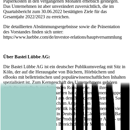
Papierkosten in den vergangenen Monaten erheblich gestiegen.
Das Unternehmen ist aber unverändert zuversichtlich, die im
Quartalsbericht zum 30.06.2022 bestätigten Ziele für das
Gesamtjahr 2022/2023 zu erreichen.
Die detaillierten Abstimmungsergebnisse sowie die Präsentation
des Vorstandes finden sich unter:
https://www.luebbe.com/de/investor-relations/hauptversammlung
Über Bastei Lübbe AG:
Die Bastei Lübbe AG ist ein deutscher Publikumsverlag mit Sitz in
Köln, der auf die Herausgabe von Büchern, Hörbüchern und
eBooks mit belletristischen und populärwissenschaftlichen Inhalten
spezialisiert ist. Zum Kerngeschäft des Unternehmens gehören
auch die periodisch erscheinenden Romanhefte. Mit ihren
insgesamt fünfzehn Verlagsmarken hat die Unternehmensgruppe
derzeit mehrere Tausend Titel aus den Bereichen Belletristik, Sach-
sowie Kinder- und Jugendbuch im Angebot. Im wachsenden
Segment der Hardcover-Belletristik ist das Unternehmen seit vielen
Jahren einer der Marktführer in Deutschland. Gleichzeitig ist Bastei
Lübbe unter anderem durch die Produktion Tausender Audio- und
eBooks Innovationstreiber im Bereich digitaler Medien und
Verwertungskanäle.