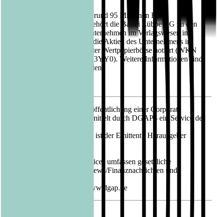
Mit einem Jahresumsatz von rund 95 Millionen Euro
(Geschäftsjahr 2021/2022) gehört die Bastei Lübbe AG zu den
größten mittelständischen Unternehmen im Verlagswesen in
Deutschland. Seit 2013 sind die Aktien des Unternehmens im
Prime Standard der Frankfurter Wertpapierbörse notiert (WKN
A1X3YY, ISIN DE000A1X3YY0). Weitere Informationen sind
unter www.luebbe.de zu finden.
15.09.2022 CET/CEST Veröffentlichung einer Corporate
News/Finanznachricht, übermittelt durch DGAP - ein Service der
EQS Group AG.
Für den Inhalt der Mitteilung ist der Emittent / Herausgeber
verantwortlich.
Die DGAP Distributionsservices umfassen gesetzliche
Meldepflichten, Corporate News/Finanznachrichten und
Pressemitteilungen.
Medienarchiv unter http://www.dgap.de
Sprache:
Deutsch