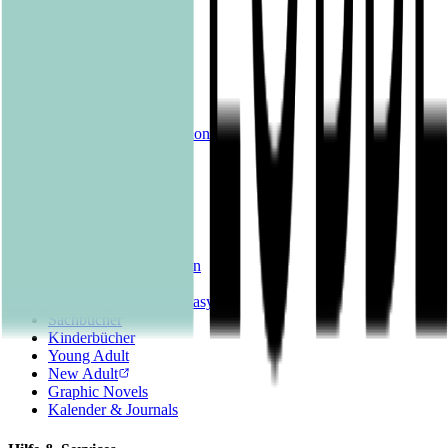
Produkte
Alle Bücher
eBooks
Hörbücher
Shelfies
Unsere Merch-Kollektion
Sonderangebote
Genres
Krimis & Thriller
Liebesromane
Romane & Erzählungen
Historische Romane
Science Fiction & Fantasy
Sachbücher
Kinderbücher
Young Adult
New Adult
Graphic Novels
Kalender & Journals