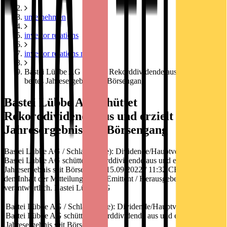
unternehmen
investor relations
investor relations news
Bastei Lübbe AG schüttet Rekorddividende aus und erzielt
bestes Jahresergebnis seit Börsengang
Bastei Lübbe AG schüttet
Rekorddividende aus und erzielt bestes
Jahresergebnis seit Börsengang
Bastei Lübbe AG / Schlagwort(e): Dividende/Hauptversammlung
Bastei Lübbe AG schüttet Rekorddividende aus und erzielt bestes
Jahresergebnis seit Börsengang 15.09.2022 / 11:32 CET/CEST Für
den Inhalt der Mitteilung ist der Emittent / Herausgeber
verantwortlich. Bastei Lübbe AG
Bastei Lübbe AG / Schlagwort(e): Dividende/Hauptversammlung
Bastei Lübbe AG schüttet Rekorddividende aus und erzielt bestes
Jahresergebnis seit Börsengang