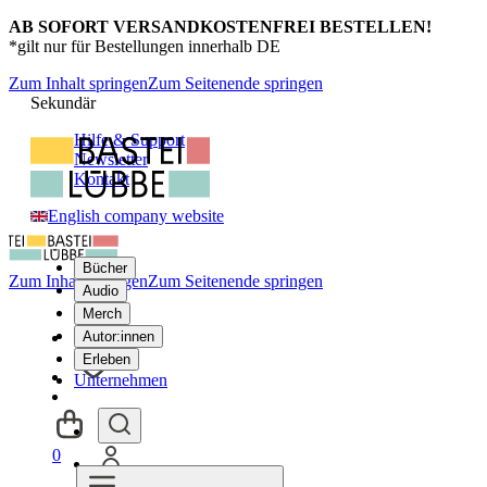
AB SOFORT VERSANDKOSTENFREI BESTELLEN!
*gilt nur für Bestellungen innerhalb DE
Zum Inhalt springen
Zum Seitenende springen
Sekundär
Hilfe & Support
Newsletter
Kontakt
English company website
Bücher
Zum Inhalt springen
Zum Seitenende springen
Audio
Merch
Autor:innen
Erleben
Unternehmen
0