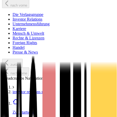
nach vorne
Die Verlagsgruppe
Investor Relations
Unternehmensführung
Karriere
Mensch & Umwelt
Rechte & Lizenzen
Foreign Rights
Handel
Presse & News
zurück
nach vorne
Breadcrumbs Navigation
investor relations news
Zur Startseite