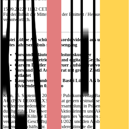
15.09.2022 / 11:32 CET/CEST
Für den Inhalt der Mitteilung ist der Emittent / Herausgeber
verantwortlich.
Bastei Lübbe AG schüttet Rekorddividende aus und erzielt
bestes Jahresergebnis
seit Börsengang
Vorstand erläutert Wachstumskurs der
communitygetriebenen und digitalen Geschäftsmodelle
Carsten Dentler wird neuer Aufsichtsratsvorsitzender
Vorstand und Aufsichtsrat mit großer Zustimmung
entlastet
Hauptversammlung der Bastei Lübbe AG beschließt
Dividende von 0,40 Euro
Köln, 15. September 2022 - Der Publikumsverlag Bastei Lübbe
AG (ISIN DE000A1X3YY0) hat gestern erstmals seit zwei Jahren
wieder eine ordentliche Hauptversammlung in Präsenz
durchgeführt. Die anwesenden Aktionärinnen und Aktionäre
verfolgten in Köln die Erläuterungen des Vorstandes zum
vergangenen Geschäftsjahr 2021/2022 und den Ausblick für das
laufende Geschäftsjahr. Insbesondere stimmte die