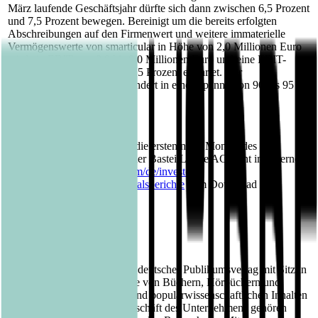
März laufende Geschäftsjahr dürfte sich dann zwischen 6,5 Prozent
und 7,5 Prozent bewegen. Bereinigt um die bereits erfolgten
Abschreibungen auf den Firmenwert und weitere immaterielle
Vermögenswerte von smarticular in Höhe von 2,0 Millionen Euro
wird ein EBIT von 8,0 bis 9,0 Millionen Euro und eine EBIT-
Marge von 8,5 Prozent bis 9,5 Prozent erwartet. Der
Konzernumsatz wird unverändert in einer Spanne von 90 bis 95
Millionen Euro liegen.
Die Quartalsmitteilung über die ersten neun Monate des
Geschäftsjahres 2022/2023 der Bastei Lübbe AG steht im Internet
unter
https://www.luebbe.com/de/investor-
relations/finanzberichte/quartalsberichte
zum Download zur
Verfügung.
Über Bastei Lübbe AG:
Die Bastei Lübbe AG ist ein deutscher Publikumsverlag mit Sitz in
Köln, der auf die Herausgabe von Büchern, Hörbüchern und
eBooks mit belletristischen und populärwissenschaftlichen Inhalten
spezialisiert ist. Zum Kerngeschäft des Unternehmens gehören