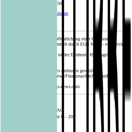
Telefon: +49 (0)221 8200 2850
E-Mail:
barbara.fischer@luebbe.de
09.02.2023 CET/CEST Veröffentlichung einer Corporate
News/Finanznachricht, übermittelt durch EQS News - ein Service
der EQS Group AG.
Für den Inhalt der Mitteilung ist der Emittent / Herausgeber
verantwortlich.
Die EQS Distributionsservices umfassen gesetzliche
Meldepflichten, Corporate News/Finanznachrichten und
Pressemitteilungen.
Medienarchiv unter https://eqs-news.com
Sprache:
Deutsch
Unternehmen:
Bastei Lübbe AG
Schanzenstraße 6 – 20
51063 Köln
Deutschland