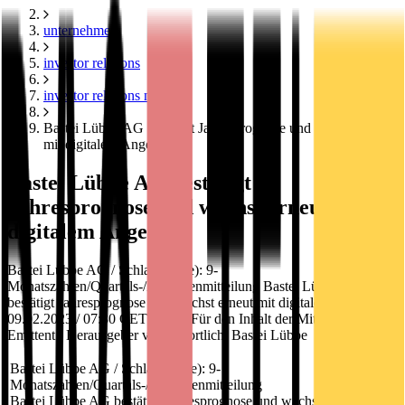
unternehmen
investor relations
investor relations news
Bastei Lübbe AG bestätigt Jahresprognose und wächst erneut
mit digitalem Angebot
Bastei Lübbe AG bestätigt
Jahresprognose und wächst erneut mit
digitalem Angebot
Bastei Lübbe AG / Schlagwort(e): 9-
Monatszahlen/Quartals-/Zwischenmitteilung Bastei Lübbe AG
bestätigt Jahresprognose und wächst erneut mit digitalem Angebot
09.02.2023 / 07:30 CET/CEST Für den Inhalt der Mitteilung ist der
Emittent / Herausgeber verantwortlich. Bastei Lübbe
Bastei Lübbe AG / Schlagwort(e): 9-
Monatszahlen/Quartals-/Zwischenmitteilung
Bastei Lübbe AG bestätigt Jahresprognose und wächst erneut mit