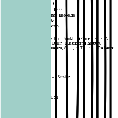
Telefon:
02 21 / 82 00 - 0
Fax:
02 21 / 82 00 - 1900
E-Mail:
investorrelations@luebbe.de
Internet:
www.luebbe.de
ISIN:
DE000A1X3YY0
WKN:
A1X3YY
Regulierter Markt in Frankfurt (Prime Standard);
Börsen:
Freiverkehr in Berlin, Düsseldorf, Hamburg,
Hannover, München, Stuttgart, Tradegate Exchange
EQS News
1554595
ID:
Ende der Mitteilung
EQS News-Service
1554595 09.02.2023 CET/CEST
Veröffentlicht am
09.02.2023
Footer