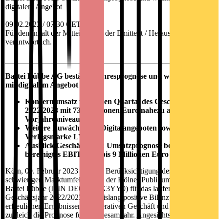
digitalem Angebot
09.02.2023 / 07:30 CET/CEST
Für den Inhalt der Mitteilung ist der Emittent / Herausgeber
verantwortlich.
Bastei Lübbe AG bestätigt Jahresprognose und wächst erneut
mit digitalem Angebot
Konzernumsatz im dritten Quartal des Geschäftsjahres
2022/2023 mit 73,2 Millionen Euro nahezu auf
Vorjahresniveau
Weitere Zuwächse mit Digitalangeboten sowie bei der
Verlagsmarke LYX
Ausblick Geschäftsjahr: Umsatzprognose bestätigt,
bereinigtes EBIT bei 8 bis 9 Millionen Euro
Köln, 09. Februar 2023 – Unter Berücksichtigung des weiterhin
schwierigen Marktumfelds zieht der Kölner Publikumsverlag
Bastei Lübbe (ISIN DE000A1X3YY0) für das laufende
Geschäftsjahr 2022/2023 eine bislang positive Bilanz mit
erfreulichen Ergebnissen im operativen Geschäft und bestätigt
zugleich die Prognose für das Gesamtjahr. Angesichts der nach wie