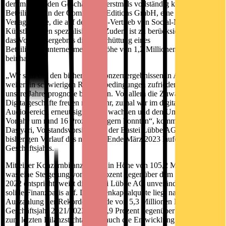
der im laufenden Geschäftsjahr erstmals vollständig konsolidierten
Beteiligung an der Community Editions GmbH, eine
Verlagsmarke, die auf den Buch-Vertrieb von Social-Media-
Künstler:innen spezialisiert ist. Zudem ist zu berücksichtigen, dass
das Vorjahresergebnis die Ausschüttung eines
Beteiligungsunternehmens in Höhe von 1,2 Millionen Euro
beinhaltete.
„Wir sind mit den bisherigen Konzernergebnissen in Anbetracht der
weiterhin schwierigen Rahmenbedingungen zufrieden und können
unsere Jahresprognose bestätigen. Vor allem die Zuwächse unserer
Digitalgeschäfte freuen mich sehr, zumal wir im digitalen
Audiobereich erneut signifikant wachsen und den Umsatz zum
Vorjahr um rund 16 Prozent steigern konnten“, kommentiert Soheil
Dastyari, Vorstandsvorsitzender der Bastei Lübbe AG, den
bisherigen Verlauf des noch bis Ende März 2023 laufenden
Geschäftsjahrs.
Mit einer Konzernbilanzsumme in Höhe von 105,2 Millionen Euro,
was eine Steigerung von 0,9 Prozent gegenüber dem 31. März
2022 entspricht, weist die Bastei Lübbe AG unverändert eine sehr
solide Finanzbasis auf. Die Eigenkapitalquote liegt nach
Auszahlung der Rekorddividende von 5,3 Millionen Euro für das
Geschäftsjahr 2021/2022 bei 50,9 Prozent gegenüber 54,0 Prozent
zum letzten Bilanzstichtag und auch die Entwicklung des