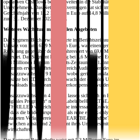
operativen Cashflows bestätigt weiterhin die Stabilität des
Unternehmens. Das Nettofinanzvermögen hat sich im laufenden
Geschäftsjahr von 14,2 Millionen Euro auf 14,8 Millionen Euro
zum 31. Dezember 2022 erhöht.
Weiteres Wachstum mit digitalen Angeboten
Das Segment Buch erwirtschaftete im Berichtszeitraum einen
Umsatz von rund 67,9 Millionen Euro, was einen geringfügigen
Rückgang gegenüber dem Vorjahreswert von 69,0 Millionen Euro
bedeutet. Das Segment EBIT lag bei 4,6 Millionen Euro gegenüber
11,3 Millionen Euro im 9-Monats-Zeitraum 2021. Innerhalb des
Segments erwirtschaftete der Bereich Audio einen deutlichen
Umsatzzuwachs von 9 Prozent, wobei geringer ausfallende
Umsätze bei CDs durch den Zuwachs der digitalen Umsätze
(Downloads plus Streaming) überkompensiert wurden.
Umsatzzuwächse von 4 Prozent lassen sich auch im Bereich
„Digitales Programm“ mit den Labeln beHEARTBEAT und
beTHRILLED verzeichnen. Eine interessante Entwicklung dabei
ist, dass die beiden ursprünglich als reine eBook-only Marken
gestarteten Verlagsbereiche beHEARTBEAT und beTHRILLED
inzwischen annähernd 20 Prozent ihres Umsatzes mit Printtiteln
erwirtschaften.
Das Segment Romanhefte weist mit 5,3 Millionen Euro im