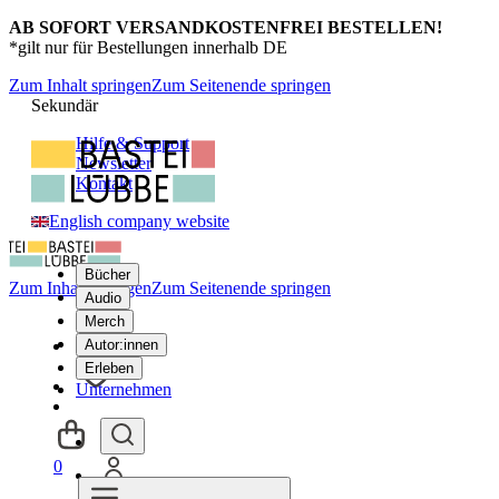
AB SOFORT VERSANDKOSTENFREI BESTELLEN!
*gilt nur für Bestellungen innerhalb DE
Zum Inhalt springen
Zum Seitenende springen
Sekundär
Hilfe & Support
Newsletter
Kontakt
English company website
Bücher
Zum Inhalt springen
Zum Seitenende springen
Audio
Merch
Autor:innen
Erleben
Unternehmen
0