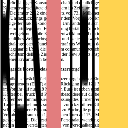
vor rückläufigen Konsumbereitschaft und deutlich gestiegener
Kosten erwirtschaftete der Konzern im Zeitraum vom 1. April bis
31. Dezember 2022 einen Umsatz von 73,2 Millionen Euro. Trotz
des Umsatzrückgangs gegenüber dem Vorjahr von knapp 2 Prozent
infolge der makroökonomischen Umstände sieht sich der Vorstand
in seiner strategischen Fokussierung bestätigt. Zurückzuführen ist
die weitgehend stabile Konzernentwicklung auf ein insgesamt
erfreuliches Weihnachtsgeschäft und weitere Zuwächse bei den
Digitalangeboten. Daneben übertraf das Wachstum der
Verlagsmarke LYX, die mit ihrem community-getriebenem
Geschäftsmodell die Zielgruppe der New Adults anspricht, die
eigenen Erwartungen bei Weitem.
Steigende Kosten belasten Konzernergebnis
Deutlich schwächer fiel das Konzernergebnis vor Zinsen und
Ertragssteuern (EBIT) aus. Der Rückgang von 12,1 Millionen Euro
im Vorjahr auf nun 4,8 Millionen Euro ist neben gestiegenen
Kosten bei Druck und Papier insbesondere auf die bereits im
November kommunizierte Anpassung des Firmenwertansatzes des
Tochterunternehmens smarticular zurückzuführen. Gleichzeitig
schlugen höhere Personalkosten zu Buche, die gegenüber dem
Vorjahreszeitraum um 1,5 Millionen Euro auf 15,0 Millionen Euro
gestiegen sind. Die gestiegenen Personalaufwendungen resultieren
neben einem verstärkten Aufbau von Personalkapazitäten auch aus