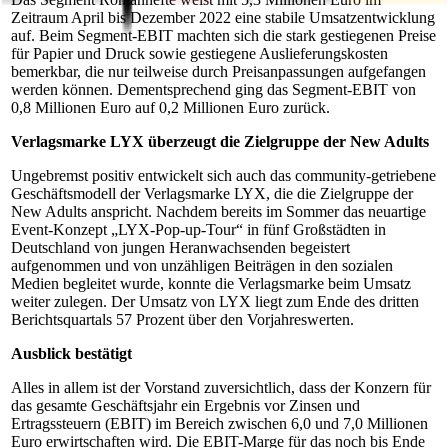
Zeitraum April bis Dezember 2022 eine stabile Umsatzentwicklung
auf. Beim Segment-EBIT machten sich die stark gestiegenen Preise
für Papier und Druck sowie gestiegene Auslieferungskosten
bemerkbar, die nur teilweise durch Preisanpassungen aufgefangen
werden können. Dementsprechend ging das Segment-EBIT von
0,8 Millionen Euro auf 0,2 Millionen Euro zurück.
Verlagsmarke LYX überzeugt die Zielgruppe der New Adults
Ungebremst positiv entwickelt sich auch das community-getriebene
Geschäftsmodell der Verlagsmarke LYX, die die Zielgruppe der
New Adults anspricht. Nachdem bereits im Sommer das neuartige
Event-Konzept „LYX-Pop-up-Tour“ in fünf Großstädten in
Deutschland von jungen Heranwachsenden begeistert
aufgenommen und von unzähligen Beiträgen in den sozialen
Medien begleitet wurde, konnte die Verlagsmarke beim Umsatz
weiter zulegen. Der Umsatz von LYX liegt zum Ende des dritten
Berichtsquartals 57 Prozent über den Vorjahreswerten.
Ausblick bestätigt
Alles in allem ist der Vorstand zuversichtlich, dass der Konzern für
das gesamte Geschäftsjahr ein Ergebnis vor Zinsen und
Ertragssteuern (EBIT) im Bereich zwischen 6,0 und 7,0 Millionen
Euro erwirtschaften wird. Die EBIT-Marge für das noch bis Ende