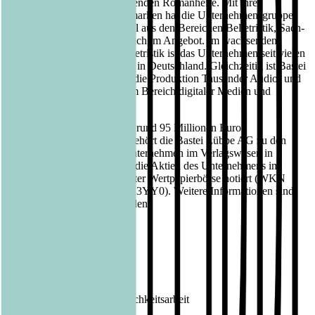
auch die periodisch erscheinenden Romanhefte. Mit ihren
insgesamt fünfzehn Verlagsmarken hat die Unternehmensgruppe
derzeit mehrere Tausend Titel aus den Bereichen Belletristik, Sach-
sowie Kinder- und Jugendbuch im Angebot. Im wachsenden
Segment der Hardcover-Belletristik ist das Unternehmen seit vielen
Jahren einer der Marktführer in Deutschland. Gleichzeitig ist Bastei
Lübbe unter anderem durch die Produktion Tausender Audio- und
eBooks Innovationstreiber im Bereich digitaler Medien und
Verwertungskanäle.
Mit einem Jahresumsatz von rund 95 Millionen Euro
(Geschäftsjahr 2021/2022) gehört die Bastei Lübbe AG zu den
größten mittelständischen Unternehmen im Verlagswesen in
Deutschland. Seit 2013 sind die Aktien des Unternehmens im
Prime Standard der Frankfurter Wertpapierbörse notiert (WKN
A1X3YY, ISIN DE000A1X3YY0). Weitere Informationen sind
unter www.luebbe.de zu finden.
Kontakt Bastei Lübbe AG:
Barbara Fischer
Leiterin Presse- und Öffentlichkeitsarbeit