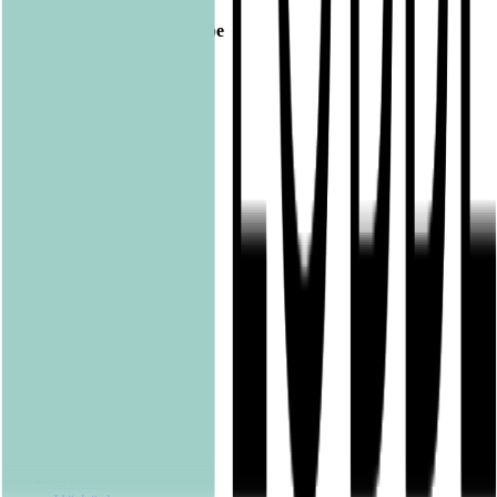
Bastei Lübbe Verlagsgruppe
Bastei Verlag
Baumhaus
beHEARTBEAT
beTHRILLED
Community Editions
Eichborn
Grau
Lübbe Audio
Lübbe
LYX
ONE
Papertoons
Pfaueninsel
pola
Quadriga
shelfie.audio
Produkte
Alle Bücher
eBooks