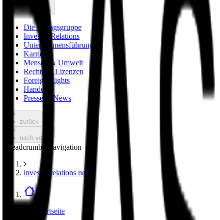
nach vorne
Die Verlagsgruppe
Investor Relations
Unternehmensführung
Karriere
Mensch & Umwelt
Rechte & Lizenzen
Foreign Rights
Handel
Presse & News
zurück
nach vorne
Breadcrumbs Navigation
investor relations news
Zur Startseite