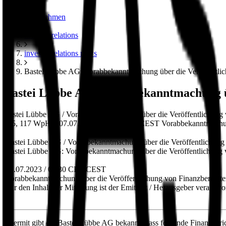
unternehmen
investor relations
investor relations news
Bastei Lübbe AG: Vorabbekanntmachung über die Veröffentli
Bastei Lübbe AG: Vorabbekanntmachung üb
Bastei Lübbe AG / Vorabbekanntmachung über die Veröffentlichung
115, 117 WpHG 07.07.2023 / 07:30 CET/CEST Vorabbekanntmachung
Bastei Lübbe AG / Vorabbekanntmachung über die Veröffentlichung
Bastei Lübbe AG: Vorabbekanntmachung über die Veröffentlichung
07.07.2023 / 07:30 CET/CEST
Vorabbekanntmachung über die Veröffentlichung von Finanzbericht
Für den Inhalt der Mitteilung ist der Emittent / Herausgeber verantwor
Hiermit gibt die Bastei Lübbe AG bekannt, dass folgende Finanzberic