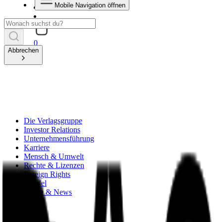
Mobile Navigation öffnen
0
Abbrechen
Die Verlagsgruppe
Investor Relations
Unternehmensführung
Karriere
Mensch & Umwelt
Rechte & Lizenzen
Foreign Rights
Handel
Presse & News
zurück