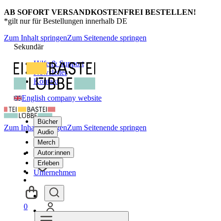
AB SOFORT VERSANDKOSTENFREI BESTELLEN!
*gilt nur für Bestellungen innerhalb DE
Zum Inhalt springen
Zum Seitenende springen
Sekundär
Hilfe & Support
Newsletter
Kontakt
English company website
Bücher
Zum Inhalt springen
Zum Seitenende springen
Audio
Merch
Autor:innen
Erleben
Unternehmen
0