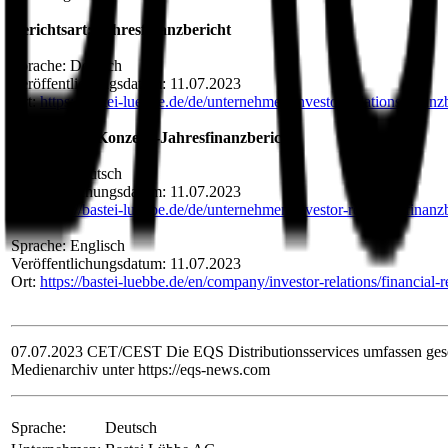
Berichtsart: Jahresfinanzbericht
Sprache: Deutsch
Veröffentlichungsdatum: 11.07.2023
Ort:
https://bastei-luebbe.de/de/unternehmen/investor-relations/finanz
Berichtsart: Konzern-Jahresfinanzbericht
Sprache: Deutsch
Veröffentlichungsdatum: 11.07.2023
Ort:
https://bastei-luebbe.de/de/unternehmen/investor-relations/finanz
Sprache: Englisch
Veröffentlichungsdatum: 11.07.2023
Ort:
https://bastei-luebbe.de/en/company/investor-relations/financial-r
07.07.2023 CET/CEST Die EQS Distributionsservices umfassen geset
Medienarchiv unter https://eqs-news.com
Sprache:
Deutsch