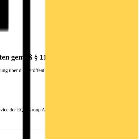
hten gemäß § 114, 115, 117 WpHG
g über die Veröffentlichung von Finanzberichten gemäß § 114,
ervice der EQS Group AG.