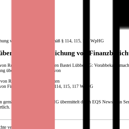
chung von Finanzberichten gemäß § 114, 115, 117 WpHG
er die Veröffentlichung von Finanzberic
 von Rechnungslegungsberichten Bastei Lübbe AG: Vorabbekanntmachun
 über die Veröffentlichung von
 von Rechnungslegungsberichten
 von Finanzberichten gemäß § 114, 115, 117 WpHG
en gemäß § 114, 115, 117 WpHG übermittelt durch EQS News - ein S
tlich.
hte veröffentlicht werden: