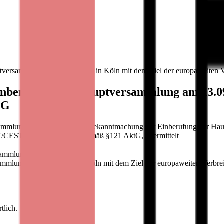
versammlung am 13.09.2023 in Köln mit dem Ziel der europaweiten 
nberufung zur Hauptversammlung am 13.09.
tG
ammlung Bastei Lübbe AG: Bekanntmachung der Einberufung zur Haup
ET/CEST Bekanntmachung gemäß §121 AktG, übermittelt
sammlung
mmlung am 13.09.2023 in Köln mit dem Ziel der europaweiten Verbr
tlich.