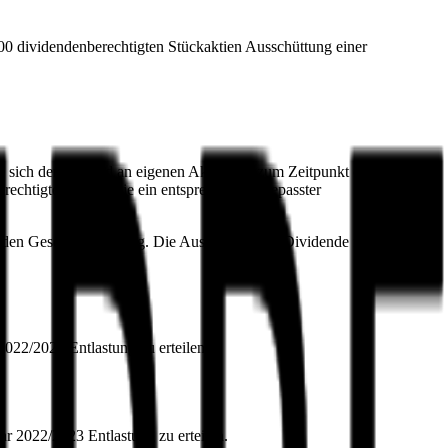
100 dividendenberechtigten Stückaktien Ausschüttung einer
e sich der Bestand an eigenen Aktien bis zum Zeitpunkt der
chtigter Stückaktie ein entsprechend angepasster
n Geschäftstag fällig. Die Auszahlung der Dividende ist somit für
2022/2023 Entlastung zu erteilen.
hr 2022/2023 Entlastung zu erteilen.