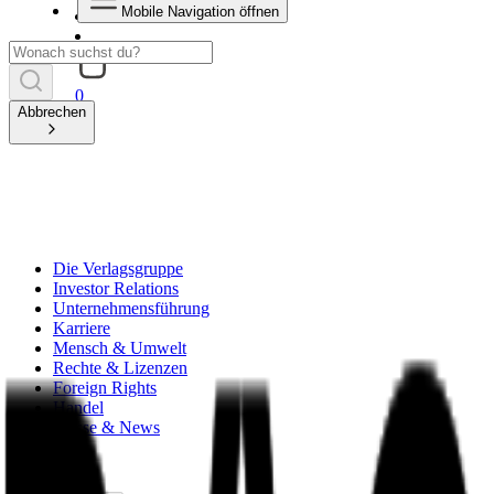
Mobile Navigation öffnen
0
Abbrechen
Die Verlagsgruppe
Investor Relations
Unternehmensführung
Karriere
Mensch & Umwelt
Rechte & Lizenzen
Foreign Rights
Handel
Presse & News
zurück