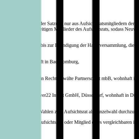
ktG und § 13 Abs. 1 der Satzung nur aus Aufsichtsratsmitgliedern der 
tszeit aller derzeitigen Mitglieder des Aufsichtsrats, sodass Neuwahle
r Hauptversammlung bis zur Beendigung der Hauptversammlung, die übe
struktur GmbH, wohnhaft in Bad Homburg,
ietät Drouven Dietlein Rechtsanwälte Partnerschaft mbB, wohnhaft in
/Gesellschafterin River22 Invest GmbH, Düsseldorf, wohnhaft in Düss
 ist beabsichtigt, die Wahlen zum Aufsichtsrat als Einzelwahl durchzufü
tzlich zu bildenden Aufsichtsrats oder Mitglied eines vergleichbaren i