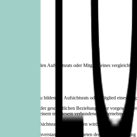
gesetzlich zu bildenden Aufsichtsrats oder Mitglied eines vergleichba
 eines gesetzlich zu bildenden Aufsichtsrats oder Mitglied eines ver
genden persönlichen oder geschäftlichen Beziehungen der vorgeschla
iligten Aktionär oder einem mit diesem verbundenen Unternehmen.
ür den Vorsitz des Aufsichtsrats vorgeschlagen wird.
G als Mitglied mit Sachverstand auf den Gebieten der Rechnungslegung