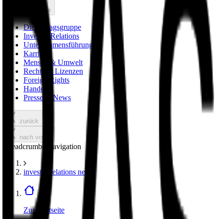
nach vorne
Die Verlagsgruppe
Investor Relations
Unternehmensführung
Karriere
Mensch & Umwelt
Rechte & Lizenzen
Foreign Rights
Handel
Presse & News
zurück
nach vorne
Breadcrumbs Navigation
investor relations news
Zur Startseite