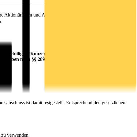
Aktionärinnen und Aktionäre zu der am Mittwoch, den 13.
n.
rat gebilligten Konzernabschlusses und des
en Angaben nach §§ 289a, 315a HGB
sabschluss ist damit festgestellt. Entsprechend den gesetzlichen
t zu verwenden: