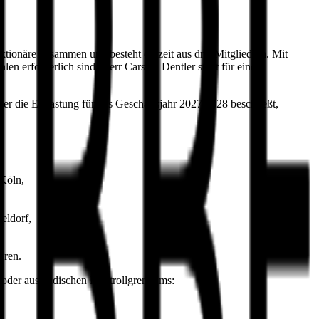
Aktionäre zusammen und besteht derzeit aus drei Mitgliedern. Mit
n erforderlich sind. Herr Carsten Dentler steht für eine
r die Entlastung für das Geschäftsjahr 2027/2028 beschließt,
 Köln,
eldorf,
hren.
n- oder ausländischen Kontrollgremiums: