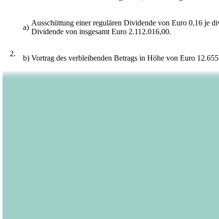
Ausschüttung einer regulären Dividende von Euro 0,16 je di
a)
Dividende von insgesamt Euro 2.112.016,00.
2.
b)
Vortrag des verbleibenden Betrags in Höhe von Euro 12.65
Zum Zeitpunkt der Einberufung hält die Gesellschaft 99.900 eig
Hauptversammlung ändern, wird der Hauptversammlung bei unver
Gewinnverwendungsvorschlag unterbreitet werden.
Nach § 58 Abs. 4 Satz 2 AktG ist der Anspruch auf Auszahlung 
den 18. September 2023 vorgesehen.
Beschlussfassung über die Entlastung der Mitglieder des V
3.
Vorstand und Aufsichtsrat schlagen vor, den im Geschäftsjahr 2
Beschlussfassung über die Entlastung der Mitglieder des Au
4.
Vorstand und Aufsichtsrat schlagen vor, den im Geschäftsjahr 2