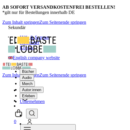
AB SOFORT VERSANDKOSTENFREI BESTELLEN!
*gilt nur für Bestellungen innerhalb DE
Zum Inhalt springen
Zum Seitenende springen
Sekundär
Hilfe & Support
Newsletter
Kontakt
English company website
Bücher
Zum Inhalt springen
Zum Seitenende springen
Audio
Merch
Autor:innen
Erleben
Unternehmen
0