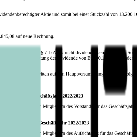
videndenberechtigter Aktie und somit bei einer Stückzahl von 13.200.
5.845,08 auf neue Rechnung.
ene Aktien, die nach § 71b AktG nicht dividendenberechtigt sind. Sollt
änderter Ausschüttung der Dividende von Euro 0,16 je dividendenbere
der Dividende am dritten auf den Hauptversammlungsbeschluss folgende
orstands für das Geschäftsjahr 2022/2023
022/2023 amtierenden Mitgliedern des Vorstands für das Geschäftsjahr 
fsichtsrats für das Geschäftsjahr 2022/2023
022/2023 amtierenden Mitgliedern des Aufsichtsrats für das Geschäftsja