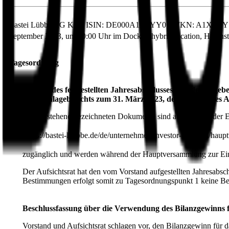
Bastei Lübbe AG Köln ISIN: DE000A1X3YY0 / WKN: A1X3YY Einlad
2
September 2023, um 10:00 Uhr im Dock
- hybrid location, Hafens
Tagesordnung
Vorlage des festgestellten Jahresabschlusses und des Lage
Konzernlageberichts zum 31. März 2023, des Berichts des 
Die vorstehend bezeichneten Dokumente sind ab dem Tag der E
1.
https://bastei-luebbe.de/de/unternehmen/investor-relations/hau
zugänglich und werden während der Hauptversammlung zur Eins
Der Aufsichtsrat hat den vom Vorstand aufgestellten Jahresabsc
Bestimmungen erfolgt somit zu Tagesordnungspunkt 1 keine B
Beschlussfassung über die Verwendung des Bilanzgewinns f
Vorstand und Aufsichtsrat schlagen vor, den Bilanzgewinn für