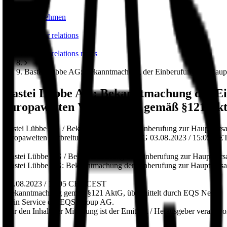
unternehmen
investor relations
investor relations news
Bastei Lübbe AG: Bekanntmachung der Einberufung zur Haupt
Bastei Lübbe AG: Bekanntmachung der Ei
europaweiten Verbreitung gemäß §121 Ak
Bastei Lübbe AG / Bekanntmachung der Einberufung zur Hauptvers
europaweiten Verbreitung gemäß §121 AktG 03.08.2023 / 15:05 C
Bastei Lübbe AG / Bekanntmachung der Einberufung zur Hauptver
Bastei Lübbe AG: Bekanntmachung der Einberufung zur Hauptversa
03.08.2023 / 15:05 CET/CEST
Bekanntmachung gemäß §121 AktG, übermittelt durch EQS News
- ein Service der EQS Group AG.
Für den Inhalt der Mitteilung ist der Emittent / Herausgeber verantwor