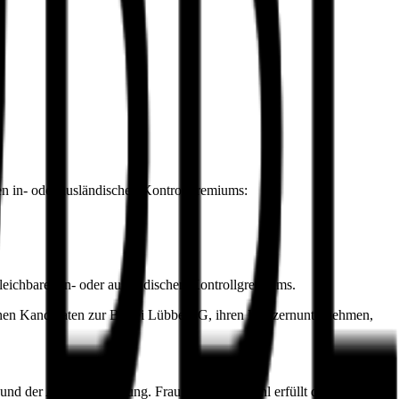
ren in- oder ausländischen Kontrollgremiums:
gleichbaren in- oder ausländischen Kontrollgremiums.
genen Kandidaten zur Bastei Lübbe AG, ihren Konzernunternehmen,
 und der Abschlussprüfung. Frau Dr. Bockemühl erfüllt die