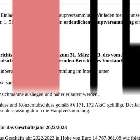
ung zur ordentlichen Hauptversammlung Wir laden hiermit unsere 
tr. 1, 51063 Köln, stattfindenden
ordentlichen Hauptversammlung
ei
berichts der Bastei Lübbe AG zum 31. März 2023, des vom Aufsichts
Aufsichtsrats sowie des erläuternden Berichts des Vorstands zu d
inberufung dieser Hauptversammlung im Internet unter
ptversammlung
ichtnahme ausliegen und näher erläutert werden.
hluss und Konzernabschluss gemäß §§ 171, 172 AktG gebilligt. Der Jahre
eschlussfassung durch die Hauptversammlung.
ür das Geschäftsjahr 2022/2023
 das Geschäftsjahr 2022/2023 in Höhe von Euro 14.767.861,08 wie folg