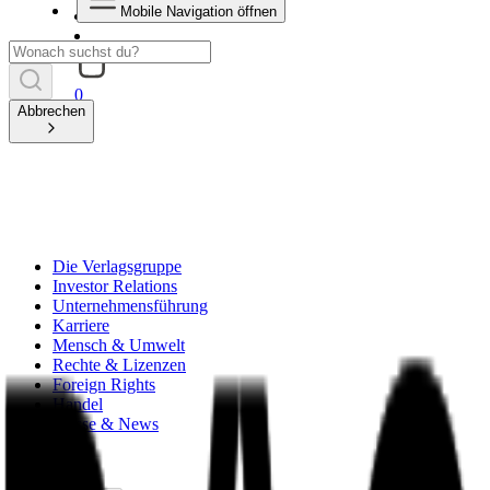
Mobile Navigation öffnen
0
Abbrechen
Die Verlagsgruppe
Investor Relations
Unternehmensführung
Karriere
Mensch & Umwelt
Rechte & Lizenzen
Foreign Rights
Handel
Presse & News
zurück