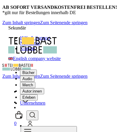
AB SOFORT VERSANDKOSTENFREI BESTELLEN!
*gilt nur für Bestellungen innerhalb DE
Zum Inhalt springen
Zum Seitenende springen
Sekundär
Hilfe & Support
Newsletter
Kontakt
English company website
Bücher
Zum Inhalt springen
Zum Seitenende springen
Audio
Merch
Autor:innen
Erleben
Unternehmen
0