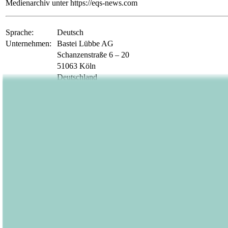
Medienarchiv unter https://eqs-news.com
Sprache:
Deutsch
Unternehmen:
Bastei Lübbe AG
Schanzenstraße 6 – 20
51063 Köln
Deutschland
Telefon:
02 21 / 82 00 - 0
Fax:
02 21 / 82 00 - 1900
E-Mail:
investorrelations@luebbe.de
Internet:
www.luebbe.de
ISIN:
DE000A1X3YY0
WKN:
A1X3YY
Börsen:
Regulierter Markt in Frankfurt (Prime Standard); Fr
EQS News ID:
1810275
Ende der Mitteilung
EQS News-Service