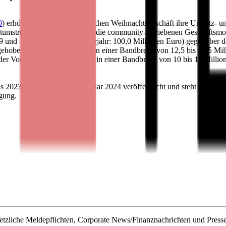
0
) erhöht nach einem erfolgreichen Weihnachtsgeschäft ihre Umsatz- u
tumstreiber sind insbesondere die community-getriebenen Geschäftsmod
 und 111 Millionen Euro (Vorjahr: 100,0 Millionen Euro) gegenüber 
hoben. Das EBIT wird nun in einer Bandbreite von 12,5 bis 13,5 Milli
er Vorstand von einem EBIT in einer Bandbreite von 10 bis 11 Milli
es 2023/2024 wird am 8. Februar 2024 veröffentlicht und steht ab diese
gung.
zliche Meldepflichten, Corporate News/Finanznachrichten und Presse