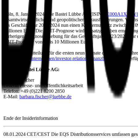
Köln, 8. Januar 2024. Die Bastei Lübbe AG (ISIN
DE000A1X3YY
gesamtwirtschaftlicher und geopolitischer Herausforderungen. Wachs
das Geschäftsjahr 2023/2024 nun einen Konzernumsatz zwischen 109
Millionen Euro. Die EBIT-Prognose wird umsatzgetrieben erneut ange
vorherigen Prognoseanhebung für das Geschäftsjahr 2023/2024 war d
EBIT-Prognose von 9 bis 10 Millionen Euro.
Die Quartalsmitteilung für die ersten neun Monate des Geschäftsjahr
luebbe.de/de/unternehmen/investor-relations/finanzberichte
zur Verfü
Kontakt Bastei Lübbe AG:
Barbara Fischer
Leiterin Presse- und Öffentlichkeitsarbeit
Telefon: +49 (0)221 8200 2850
E-Mail:
barbara.fischer@luebbe.de
Ende der Insiderinformation
08.01.2024 CET/CEST Die EQS Distributionsservices umfassen geset