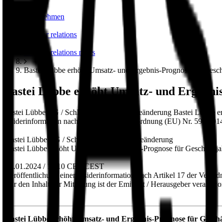
unternehmen
investor relations
investor relations news
Bastei Lübbe erhöht Umsatz- und Ergebnis-Prognose für Gesch
Bastei Lübbe erhöht Umsatz- und Ergebnis
Bastei Lübbe AG / Schlagwort(e): Prognoseänderung Bastei Lübbe e
Insiderinformation nach Artikel 17 der Verordnung (EU) Nr. 596/201
Bastei Lübbe AG / Schlagwort(e): Prognoseänderung
Bastei Lübbe erhöht Umsatz- und Ergebnis-Prognose für Geschäftsj
08.01.2024 / 13:10 CET/CEST
Veröffentlichung einer Insiderinformation nach Artikel 17 der Ver
Für den Inhalt der Mitteilung ist der Emittent / Herausgeber verantwor
Bastei Lübbe erhöht Umsatz- und Ergebnis-Prognose für Geschä