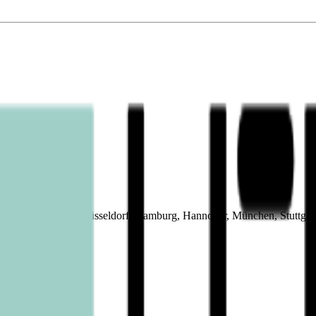
eiverkehr in Berlin, Düsseldorf, Hamburg, Hannover, München, Stuttga