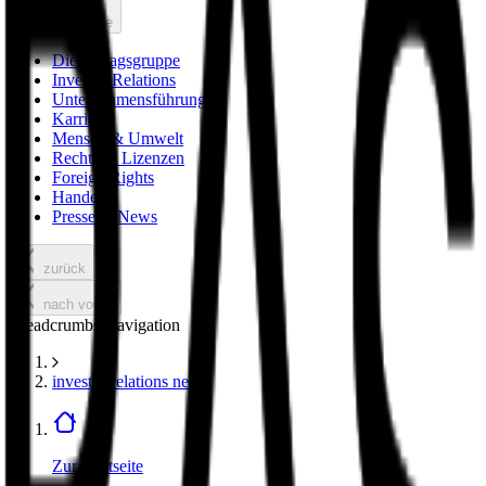
nach vorne
Die Verlagsgruppe
Investor Relations
Unternehmensführung
Karriere
Mensch & Umwelt
Rechte & Lizenzen
Foreign Rights
Handel
Presse & News
zurück
nach vorne
Breadcrumbs Navigation
investor relations news
Zur Startseite