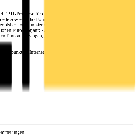
nd EBIT-Prognose für das Geschäftsjahr 2023/2024 trotz
elle sowie Audio-Formate. Infolgedessen erwartet der Vorstand für
der bisher kommunizierten Umsatzprognose von 100 bis 105
onen Euro (Vorjahr: 7,2 Millionen Euro) erwartet. Bei der
onen Euro ausgegangen, gegenüber der ursprünglich kommunizierten
m Zeitpunkt im Internet unter
https://bastei-
mitteilungen.