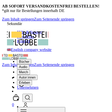
AB SOFORT VERSANDKOSTENFREI BESTELLEN!
*gilt nur für Bestellungen innerhalb DE
Zum Inhalt springen
Zum Seitenende springen
Sekundär
Hilfe & Support
Newsletter
Kontakt
English company website
Bücher
Zum Inhalt springen
Zum Seitenende springen
Audio
Merch
Autor:innen
Erleben
Unternehmen
0