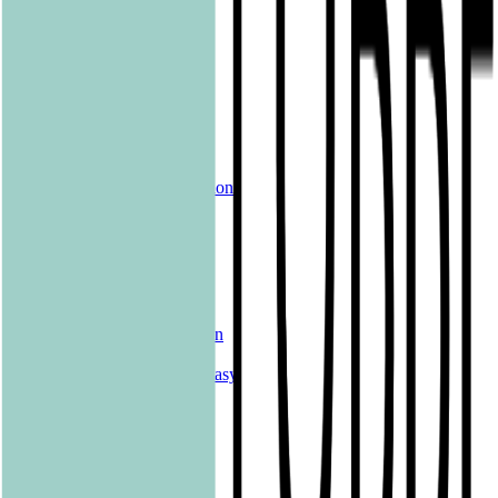
shelfie.audio
Produkte
Alle Bücher
eBooks
Hörbücher
Shelfies
Unsere Merch-Kollektion
Sonderangebote
Genres
Krimis & Thriller
Liebesromane
Romane & Erzählungen
Historische Romane
Science Fiction & Fantasy
Sachbücher
Kinderbücher
Young Adult
New Adult
Graphic Novels
Kalender & Journals