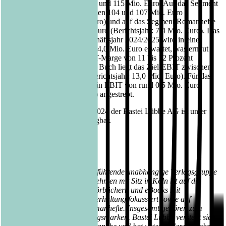
Umsatzspanne zwischen 111 und 115 Mio. Euro. Auf das Segment
Buch entfallen davon zwischen 104 und 107 Mio. Euro
(Berichtsjahr: 102,9 Mio. Euro) und auf das Segment Romanhefte
zwischen 6,5 und 7,5 Mio. Euro (Berichtsjahr: 7,4 Mio. Euro). Das
Konzern-EBIT für das Geschäftsjahr 2024/2025 wird in einer
Spanne zwischen 13,0 und 14,0 Mio. Euro erwartet, was erneut
einer klar zweistelligen EBIT-Marge von 11 bis 12 Prozent
entspräche. Für das Segment Buch liegt das Ziel-EBIT zwischen
12,5 und 13,5 Mio. Euro (Berichtsjahr: 13,0 Mio. Euro). Für das
Segment Romanhefte wird ein EBIT von rund 0,5 Mio. Euro
(Berichtsjahr: 1,0 Mio. Euro) angestrebt.
Der Geschäftsbericht 2023/2024 der Bastei Lübbe AG ist unter
www.bastei-luebbe.de
verfügbar.
Über Bastei Lübbe AG:
Die Bastei Lübbe AG ist die führende unabhängige Verlagsgruppe
in Deutschland. Das Unternehmen mit Sitz in Köln ist auf die
Publikation von Büchern, Hörbüchern und eBooks mit
hochwertiger populärer Unterhaltung fokussiert sowie auf
periodisch erscheinende Romanhefte. Insgesamt gehören zum
Unternehmen fünfzehn Verlagsmarken. Bastei Lübbe versteht sich