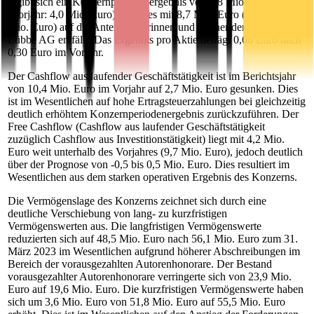
ergibt sich ein Konzernperiodenergebnis von 8,8 Mio. Euro
(Vorjahr: 4,0 Mio. Euro), welches mit 8,7 Mio. Euro (Vorjahr: 3,9
Mio. Euro) auf die Anteilseignerinnen und -eigner der Bastei
Lübbe AG entfällt. Das Ergebnis pro Aktie beträgt 0,66 Euro nach
0,30 Euro im Vorjahr.
Der Cashflow aus laufender Geschäftstätigkeit ist im Berichtsjahr
von 10,4 Mio. Euro im Vorjahr auf 2,7 Mio. Euro gesunken. Dies
ist im Wesentlichen auf hohe Ertragsteuerzahlungen bei gleichzeitig
deutlich erhöhtem Konzernperiodenergebnis zurückzuführen. Der
Free Cashflow (Cashflow aus laufender Geschäftstätigkeit
zuzüglich Cashflow aus Investitionstätigkeit) liegt mit 4,2 Mio.
Euro weit unterhalb des Vorjahres (9,7 Mio. Euro), jedoch deutlich
über der Prognose von -0,5 bis 0,5 Mio. Euro. Dies resultiert im
Wesentlichen aus dem starken operativen Ergebnis des Konzerns.
Die Vermögenslage des Konzerns zeichnet sich durch eine
deutliche Verschiebung von lang- zu kurzfristigen
Vermögenswerten aus. Die langfristigen Vermögenswerte
reduzierten sich auf 48,5 Mio. Euro nach 56,1 Mio. Euro zum 31.
März 2023 im Wesentlichen aufgrund höherer Abschreibungen im
Bereich der vorausgezahlten Autorenhonorare. Der Bestand
vorausgezahlter Autorenhonorare verringerte sich von 23,9 Mio.
Euro auf 19,6 Mio. Euro. Die kurzfristigen Vermögenswerte haben
sich um 3,6 Mio. Euro von 51,8 Mio. Euro auf 55,5 Mio. Euro