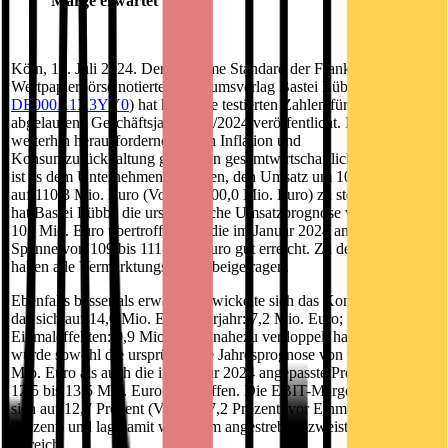
Marge erwartet
Köln, 16. Juli 2024. Der im Prime Standard der Frankfurter
Wertpapierbörse notierte Publikumsverlag Bastei Lübbe AG (ISIN
DE000A1X3YY0
) hat heute die testierten Zahlen für das
abgelaufene Geschäftsjahr 2023/2024 veröffentlicht. In einem
weiterhin herausfordernden, von Inflation und
Konsumzurückhaltung geprägten gesamtwirtschaftlichen Umfeld
ist es dem Unternehmen gelungen, den Umsatz um 10,3 Mio. Euro
auf 110,3 Mio. Euro (Vorjahr: 100,0 Mio. Euro) zu steigern. Damit
hat Bastei Lübbe die ursprüngliche Umsatzprognose von 100 bis
105 Mio. Euro übertroffen und die im Januar 2024 angehobene
Spanne von 109 bis 111 Mio. Euro gut erreicht. Zu dem Wachstum
haben alle Vermarktungskanäle beigetragen.
Ebenfalls besser als erwartet entwickelte sich das Konzern-EBIT,
das sich auf 14,0 Mio. Euro (Vorjahr: 7,2 Mio. Euro; vor
Einmaleffekten: 9,9 Mio. Euro) nahezu verdoppelt hat. Damit
wurde sowohl die ursprüngliche Jahresprognose von 9,0 bis 10,0
Mio. Euro als auch die im Januar 2024 angepasste Prognose von
12,5 bis 13,5 Mio. Euro übertroffen. Die EBIT-Marge verbesserte
sich auf 12,7 Prozent (Vorjahr: 7,2 Prozent; vor Einmaleffekten: 9,9
Prozent) und lag damit wieder im angestrebten zweistelligen
Bereich.