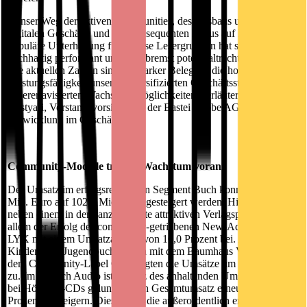
„Unser Weg der aktiven Communities, des Ausbaus unserer
digitalen Geschäfte und des konsequenten Fokus auf hochwertige,
populäre Unterhaltung für diverse Lesergruppen hat sich als
nachhaltig performant und ungebremst potenzialträchtig erwiesen.
Die aktuellen Zahlen sind ein starker Beleg für die hohe
Leistungsfähigkeit unserer diversifizierten Geschäftsstrategie und
unserer avisierten Wachstumsmöglichkeiten“, erläutert Soheil
Dastyari, Vorstandsvorsitzender der Bastei Lübbe AG, die
Entwicklung im Geschäftsjahr.
Community-Modelle treiben Wachstum voran
Der Umsatz im erfolgsrelevanten Segment Buch konnte von 92,8
Mio. Euro auf 102,9 Mio. Euro gesteigert werden. Hierzu trug
neben einem in der ganzen Breite attraktiven Verlagsprogramm vor
allem der Erfolg des community-getriebenen New-Adult-Labels
LYX mit einem Umsatzanstieg von 16,0 Prozent bei. Auch im
Kinder- und Jugendbuchbereich mit dem Baumhaus Verlag und
dem Community-Label ONE legten die Umsätze um 18,8 Prozent
zu. Im Bereich Audio ist es trotz des anhaltenden Umsatzrückgangs
bei Hörbuch-CDs gelungen, den Gesamtumsatz erneut um 11,3
Prozent zu steigern. Dies ist auf die außerordentlich erfolgreiche