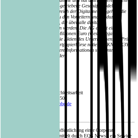
als Innovationstreiber der Branche und hat unter anderem mehrere
stark wachsende community-getriebene Geschäftsmodelle
erfolgreich aufgebaut. Im Bereich der Digitalmedien gehört die
Bastei Lübbe AG ebenfalls zu den Vorreitern und produziert
tausende Audio- und eBooks, die über alle digitalen
Verwertungskanäle vertrieben werden. Die AG erzielt einen
Jahresumsatz von über 110 Millionen Euro (Geschäftsjahr
2023/2024). Seit 2013 sind die Aktien des Unternehmens im Prime
Standard der Frankfurter Wertpapierbörse notiert (WKN A1X3YY,
ISIN DE000A1X3YY0). Weitere Informationen sind unter
www.bastei-luebbe.de
zu finden.
Kontakt Bastei Lübbe AG:
Barbara Fischer
Leiterin Presse- und Öffentlichkeitsarbeit
Telefon: +49 (0)221 8200 2850
E-Mail:
barbara.fischer@luebbe.de
16.07.2024 CET/CEST Veröffentlichung einer Corporate
News/Finanznachricht, übermittelt durch EQS News - ein Service