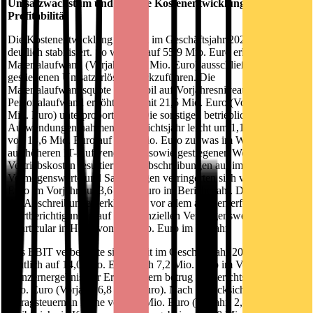
Umsatzwachstum und positive Kostenentwicklung befördern
Profitabilität
Die Kostenentwicklung hat sich im Geschäftsjahr 2023/2024
deutlich stabilisiert. So war der auf 55,9 Mio. Euro erhöhte
Materialaufwand (Vorjahr: 50,8 Mio. Euro) ausschließlich auf die
gestiegenen Umsatzerlöse zurückzuführen. Die
Materialaufwandsquote war stabil auf Vorjahresniveau. Der
Personalaufwand erhöhte sich mit 21,5 Mio. Euro (Vorjahr: 20,2
Mio. Euro) unterproportional. Die sonstigen betrieblichen
Aufwendungen nahmen im Berichtsjahr leicht um 1,1 Mio. Euro
von 18,6 Mio. Euro auf 19,7 Mio. Euro zu, was im Wesentlichen
aus höheren IT-Aufwendungen sowie gestiegenen Werbe- und
Vertriebskosten resultiert. Die Abschreibungen auf immaterielle
Vermögenswerte und Sachanlagen verringerten sich von 5,4 Mio.
Euro im Vorjahr auf 3,6 Mio. Euro im Berichtsjahr. Der Rückgang
der Abschreibungen erklärt sich vor allem aus den erfolgten
Wertberichtigungen auf die bilanziellen Vermögenswerte bei
smarticular in Höhe von 2,7 Mio. Euro im Vorjahr.
Das EBIT verbesserte sich damit im Geschäftsjahr 2023/2024
deutlich auf 14,0 Mio. Euro nach 7,2 Mio. Euro im Vorjahr. Das
Konzernergebnis vor Ertragsteuern betrug im Berichtsjahr 13,3
Mio. Euro (Vorjahr: 6,8 Mio. Euro). Nach Berücksichtigung der
Ertragsteuern in Höhe von 4,5 Mio. Euro (Vorjahr: 2,8 Mio. Euro)