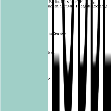
Börsen:
Freiverkehr in Berlin, Düsseldorf, Hamburg,
Hannover, München, Stuttgart, Tradegate Exchange
EQS News
1946501
ID:
Ende der Mitteilung
EQS News-Service
1946501 16.07.2024 CET/CEST
Veröffentlicht am
16.07.2024
Footer
Bastei Lübbe Verlagsgruppe
Bastei Verlag
Baumhaus
beHEARTBEAT
beTHRILLED
Community Editions
Eichborn