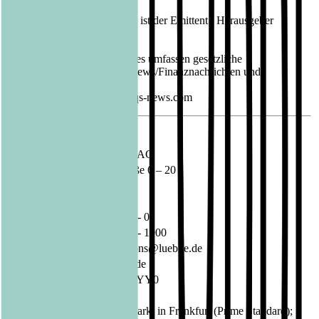
der EQS Group AG.
Für den Inhalt der Mitteilung ist der Emittent / Herausgeber
verantwortlich.
Die EQS Distributionsservices umfassen gesetzliche
Meldepflichten, Corporate News/Finanznachrichten und
Pressemitteilungen.
Medienarchiv unter https://eqs-news.com
Sprache:
Deutsch
Unternehmen:
Bastei Lübbe AG
Schanzenstraße 6 – 20
51063 Köln
Deutschland
Telefon:
02 21 / 82 00 - 0
Fax:
02 21 / 82 00 - 1900
E-Mail:
investorrelations@luebbe.de
Internet:
www.luebbe.de
ISIN:
DE000A1X3YY0
WKN:
A1X3YY
Regulierter Markt in Frankfurt (Prime Standard);