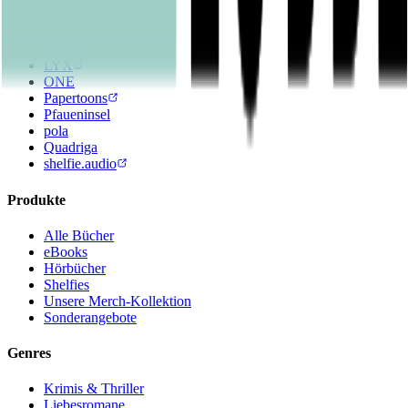
Grau
Lübbe Audio
Lübbe
LYX
ONE
Papertoons
Pfaueninsel
pola
Quadriga
shelfie.audio
Produkte
Alle Bücher
eBooks
Hörbücher
Shelfies
Unsere Merch-Kollektion
Sonderangebote
Genres
Krimis & Thriller
Liebesromane