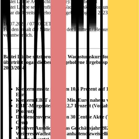
Bastei Lübbe AG / Schlagwort(e): Jahresbericht
Bastei Lübbe setzt profitablen Wachstumskurs fort und übertrifft
sogar die bereits angehobene Ergebnisprognose 2023/2024
16.07.2024 / 07:30 CET/CEST
Für den Inhalt der Mitteilung ist der Emittent / Herausgeber
verantwortlich.
Bastei Lübbe setzt profitablen Wachstumskurs fort und
übertrifft sogar die bereits angehobene Ergebnisprognose
2023/2024
Konzernumsatz steigt um 10,3 Prozent auf 110,3 Mio.
Euro
Konzern-EBIT auf 14,0 Mio. Euro nahezu verdoppelt
EBIT-Marge steigt auf 12,7 Prozent (Vorjahr: 7,2
Prozent)
Dividendenvorschlag von 30 Cent je Aktie (Vorjahr: 16
Cent)
Positiver Ausblick für das Geschäftsjahr 2024/2025:
Weiteres Wachstum mit anhaltend zweistelliger EBIT-