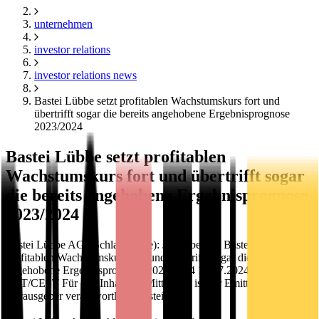
unternehmen
investor relations
investor relations news
Bastei Lübbe setzt profitablen Wachstumskurs fort und
übertrifft sogar die bereits angehobene Ergebnisprognose
2023/2024
Bastei Lübbe setzt profitablen
Wachstumskurs fort und übertrifft sogar
die bereits angehobene Ergebnisprognose
2023/2024
Bastei Lübbe AG / Schlagwort(e): Jahresbericht Bastei Lübbe setzt
profitablen Wachstumskurs fort und übertrifft sogar die bereits
angehobene Ergebnisprognose 2023/2024 16.07.2024 / 07:30
CET/CEST Für den Inhalt der Mitteilung ist der Emittent /
Herausgeber verantwortlich. Bastei