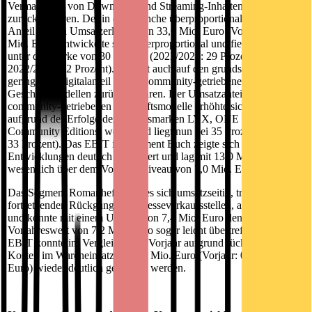
Vermarktung von Download- und Streaming-Inhalten
zurückzuführen. Der in der Branche überproportionale digitale
Anteil an den Umsatzerlösen von 33,0 Mio. Euro (Vorjahr: 31,7
Mio. Euro) entwickelte sich unterproportional und fiel dadurch
unter die Marke von 30 Prozent (2023/2024: 29 Prozent;
2022/2023: 32 Prozent). Dies ist auch auf den grundsätzlich
geringeren Digitalanteil in den community-getriebenen
Geschäftsmodellen zurückzuführen. Der Umsatzanteil der
community-getriebenen Geschäftsmodelle erhöhte sich, vor allem
aufgrund der Erfolge der Verlagsmarken LYX, ONE und
Community Editions, weiter und liegt nun bei 35 Prozent (Vorjahr:
33 Prozent). Das EBIT im Segment Buch zeigte sich dank dieser
Entwicklungen deutlich verbessert und lag mit 13,0 Mio. Euro
wesentlich über dem Vorjahresniveau von 7,0 Mio. Euro.
Das Segment Romanhefte erwies sich umsatzseitig, trotz des sich
fortsetzenden Rückgangs der Presseverkaufsstellen, als sehr stabil
und konnte mit einem Umsatz von 7,4 Mio. Euro den
Vorjahreswert von 7,2 Mio. Euro sogar leicht übertreffen. Auch das
EBIT konnte im Vergleich zum Vorjahr aufgrund rückläufiger
Kosten im Wareneinsatz mit 1,0 Mio. Euro (Vorjahr: 0,2 Mio.
Euro) wieder deutlich gesteigert werden.