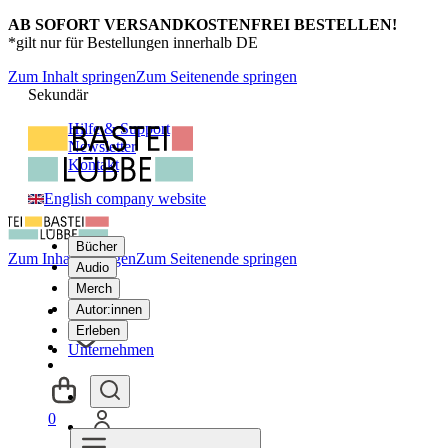
AB SOFORT VERSANDKOSTENFREI BESTELLEN!
*gilt nur für Bestellungen innerhalb DE
Zum Inhalt springen
Zum Seitenende springen
Sekundär
Hilfe & Support
Newsletter
Kontakt
English company website
Bücher
Zum Inhalt springen
Zum Seitenende springen
Audio
Merch
Autor:innen
Erleben
Unternehmen
0