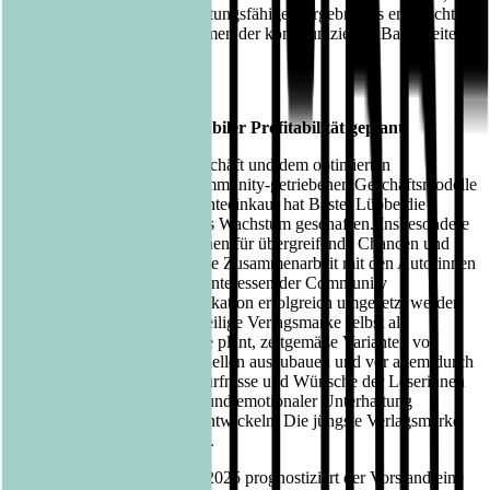
was 45 Prozent des ausschüttungsfähigen Ergebnisses entspricht
und damit weiterhin im Rahmen der kommunizierten Bandbreite
(40 bis 50 Prozent) liegt.
Weiteres Wachstum mit stabiler Profitabilität geplant
Mit einem starken Digitalgeschäft und dem optimierten
Vermarktungsausbau der community-getriebenen Geschäftsmodelle
sowie einem attraktiven Rechteeinkauf hat Bastei Lübbe die
Voraussetzungen für weiteres Wachstum geschaffen. Insbesondere
die Community-Modelle stehen für übergreifende Chancen und
Potenziale, die durch die enge Zusammenarbeit mit den Autorinnen
und Autoren sowie eine die Interessen der Community
berücksichtigende Kommunikation erfolgreich umgesetzt werden
können. Damit steht die jeweilige Verlagsmarke selbst als
Qualitätssiegel. Bastei Lübbe plant, zeitgemäße Varianten von
community-getriebenen Modellen auszubauen und vor allem durch
digitalen Austausch die Bedürfnisse und Wünsche der Leserinnen
und Leser nach spannender und emotionaler Unterhaltung
aufzunehmen und weiterzuentwickeln. Die jüngste Verlagsmarke
pola illustriert diese Strategie.
Für das Geschäftsjahr 2024/2025 prognostiziert der Vorstand eine