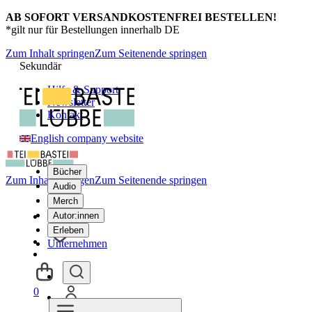
AB SOFORT VERSANDKOSTENFREI BESTELLEN!
*gilt nur für Bestellungen innerhalb DE
Zum Inhalt springen
Zum Seitenende springen
Sekundär
Hilfe & Support
Newsletter
Kontakt
English company website
Bücher
Zum Inhalt springen
Zum Seitenende springen
Audio
Merch
Autor:innen
Erleben
Unternehmen
0