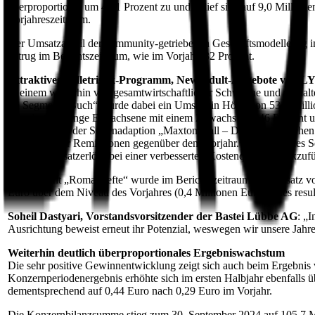
überproportional um 48,1 Prozent zu und belief sich auf 9,0 Million
Vorjahreszeitraum.
Der Umsatzanteil der community-getriebenen Geschäftsmodelle lag im
betrug im Berichtszeitraum, wie im Vorjahr, 32 Prozent.
Attraktives Belletristik-Programm, New Adult-Angebote von 
In einem weiterhin von gesamtwirtschaftlicher Schwäche und verhal
Im Segment „Buch“ wurde dabei ein Umsatz in Höhe von 53,0 Millio
Angebot für junge Erwachsene mit einem Zuwachs von 46 Prozent und
großen Erfolg der Serienadaption „Maxton Hall – Die Welt zwischen
Rückgang der Remissionen gegenüber dem Vorjahr. Das EBIT des Segme
höheren Umsatzerlöse bei einer verbesserten Kostenquote zurückzuf
Im Segment „Romanhefte“ wurde im Berichtszeitraum ein Umsatz von 
Euro über dem Niveau des Vorjahres (0,4 Millionen Euro). Dies resul
Soheil Dastyari, Vorstandsvorsitzender der Bastei Lübbe AG
: „
Ausrichtung beweist erneut ihr Potenzial, weswegen wir unsere Jahre
Weiterhin deutlich überproportionales Ergebniswachstum
Die sehr positive Gewinnentwicklung zeigt sich auch beim Ergebnis 
Konzernperiodenergebnis erhöhte sich im ersten Halbjahr ebenfalls ü
dementsprechend auf 0,44 Euro nach 0,29 Euro im Vorjahr.
Die Konzernbilanzsumme stieg zum 30. September 2024 auf 105,7 Mi