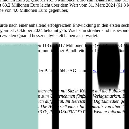
t 63,2 Millionen Euro leicht über dem Wert vom 31. März 2024 (61,3 
he von 4,0 Millionen Euro gegenüber.
e nach einer anhaltend erfolgreichen Entwicklung in den ersten sechs
lung am 31. Oktober 2024 bekannt gab. Wachstumstreiber sind insbeso
zweiten Quartal besser entwickelt haben als erwartet.
onzernumsatz zwischen 113 und 117 Millionen Euro (Vorjahr: 110,3 Mi
 Konzern-EBIT wird nun in einer Bandbreite von 15 bis 16 Millionen E
ftsjahres 2024/2025 der Bastei Lübbe AG ist unter
www.bastei-luebbe
 Deutschland. Das Unternehmen mit Sitz in Köln ist auf die Publikat
te. Insgesamt gehören zum Unternehmen fünfzehn Verlagsmarken. Baste
tsmodelle erfolgreich aufgebaut. Im Bereich der Digitalmedien gehört
le vertrieben werden. Die AG erzielt einen Jahresumsatz von über 110 
örse notiert (WKN A1X3YY, ISIN DE000A1X3YY0). Weitere Information