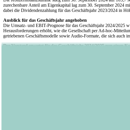
zurechenbare Anteil am Eigenkapital lag zum 30. September 2024 mi
dabei die Dividendenzahlung für das Geschäftsjahr 2023/2024 in Hö
Ausblick für das Geschäftsjahr angehoben
Die Umsatz- und EBIT-Prognose für das Geschäftsjahr 2024/2025 wurd
Herausforderungen erhöht, wie die Gesellschaft per Ad-hoc-Mittei
getriebenen Geschäftsmodelle sowie Audio-Formate, die sich auch im 
Der Vorstand erwartet für das Geschäftsjahr 2024/2025 nun einen K
kommunizierten Umsatzprognose von 111 bis 115 Millionen Euro. Das
kommunizierten EBIT-Prognose von 13 bis 14 Millionen Euro.
Der Halbjahresfinanzbericht zu den ersten sechs Monaten des Geschä
Über Bastei Lübbe AG:
Die Bastei Lübbe AG ist die führende unabhängige Verlagsgruppe in
Unterhaltung fokussiert sowie auf periodisch erscheinende Romanhef
unter anderem mehrere stark wachsende community-getriebene Geschäf
tausende Audio- und eBooks, die über alle digitalen Verwertungskanä
des Unternehmens im Prime Standard der Frankfurter Wertpapierb
Kontakt Bastei Lübbe AG:
Barbara Fischer