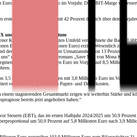
en Euro nach 6,1 Millionen Euro im Vorjahr. Die EBIT-Marge verbessert
 ersten Halbjahr 2024/2025 mit 42 Prozent deutlich über dem Vorjahre
LYX und Audio treiben Wachstum
tener Konsumstimmung geprägten Umfeld verzeichnete die Bastei Lübb
nen Euro (Vorjahr: 47,2 Millionen Euro) erzielt. Wesentlich zu dies
 der Audio-Bereich mit einem Umsatzanstieg von 13 Prozent. LYX prof
 uns“ des SPIEGEL-Bestsellerromans „Save Me“ von Mona Kasten bei P
nts stieg von 5,7 Millionen Euro im Vorjahr auf 8,5 Millionen Euro 
ühren.
3,5 Millionen Euro verglichen mit 3,8 Millionen Euro im Vorjahr erzi
tiert vor allem aus gesunkenen Papier- und Druckkosten.
In einem stagnierenden Gesamtmarkt zeigen wir weiterhin Stärke und kö
sprognose bereits jetzt angehoben haben.“
vor Steuern (EBT), das im ersten Halbjahr 2024/2025 um 50,9 Prozent a
berproportional um 50,9 Prozent auf 5,8 Millionen Euro nach 3,9 Milli
llionen Euro gegenüber 103,9 Millionen Euro zum Bilanzstichtag 31