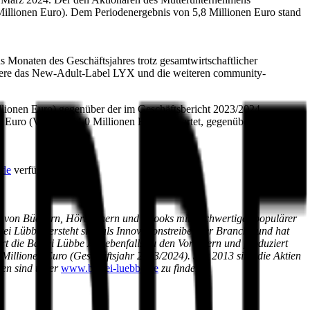
Millionen Euro). Dem Periodenergebnis von 5,8 Millionen Euro stand
 Monaten des Geschäftsjahres trotz gesamtwirtschaftlicher
ndere das New-Adult-Label LYX und die weiteren community-
llionen Euro) gegenüber der im Geschäftsbericht 2023/2024
uro (Vorjahr: 14,0 Millionen Euro) erwartet, gegenüber der bisher
.de
verfügbar.
ion von Büchern, Hörbüchern und eBooks mit hochwertiger populärer
i Lübbe versteht sich als Innovationstreiber der Branche und hat
 die Bastei Lübbe AG ebenfalls zu den Vorreitern und produziert
Millionen Euro (Geschäftsjahr 2023/2024). Seit 2013 sind die Aktien
en sind unter
www.bastei-luebbe.de
zu finden.