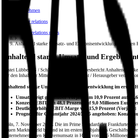
unternehmen
investor relations
investor relations news
Anhaltend starke Umsatz- und Ergebnisentwicklung im ersten 
Anhaltend starke Umsatz- und Ergebnisen
Bastei Lübbe AG / Schlagwort(e): Halbjahresbericht Anhaltend sta
Für den Inhalt der Mitteilung ist der Emittent / Herausgeber verantwor
Anhaltend starke Umsatz- und Ergebnisentwicklung im ersten 
Umsatz steigt gegenüber Vorjahr um 10,9 Prozent auf 56,
Konzern-EBIT um 48,1 Prozent auf 9,0 Millionen Euro ve
Deutlich erhöhte EBIT-Marge von 15,9 Prozent (Vorjahr: 
Prognose für Gesamtjahr 2024/2025 angehoben: Konzernum
Köln, 7. November 2024. Die im Prime Standard der Frankfurter We
flauen Marktumfeld bei und ist im ersten Halbjahr des Geschäftsjahre
Unternehmen einen Konzernumsatz in Höhe von 56,6 Millionen Euro n