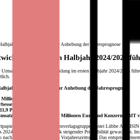
Halbjahr 2024/2025 führen zur Anhebung der Jahresprognose
twicklung im ersten Halbjahr 2024/2025 fü
rke Umsatz- und Ergebnisentwicklung im ersten Halbjahr 2024/2025 f
tlich.
Halbjahr 2024/2025 führen zur Anhebung der Jahresprognose
6 Millionen Euro
rbessert
11,9 Prozent)
satz zwischen 113 und 117 Millionen Euro und Konzern-EBIT von
rtpapierbörse notierte Publikumsverlagsgruppe Bastei Lübbe AG (ISI
s 2024/2025 weiterhin mit stark steigender Profitabilität gewachsen. I
ach 51,0 Millionen Euro im Vorjahreszeitraum. Das entspricht einem