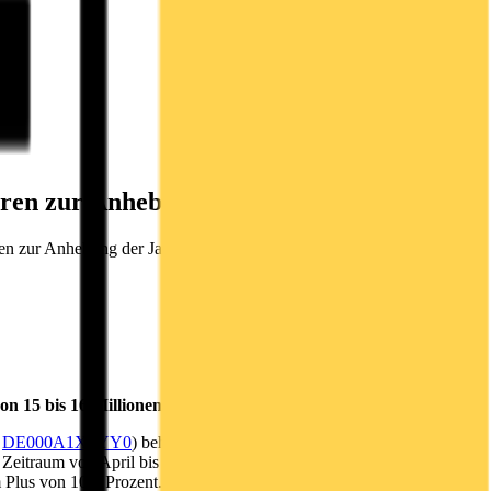
hren zur Anhebung der Jahresprognose
ühren zur Anhebung der Jahresprognose 07.11.2024 / 07:30 CET/CEST
 15 bis 16 Millionen Euro erwartet
N
DE000A1X3YY0
) behält ihre hohe Wachstumsdynamik in einem
m Zeitraum von April bis September 2024 erwirtschaftete das
 Plus von 10,9 Prozent. Das Konzern-EBIT legte im ersten Halbjahr