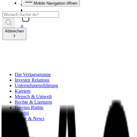
Mobile Navigation öffnen
0
Abbrechen
Die Verlagsgruppe
Investor Relations
Unternehmensführung
Karriere
Mensch & Umwelt
Rechte & Lizenzen
Foreign Rights
Handel
Presse & News
zurück