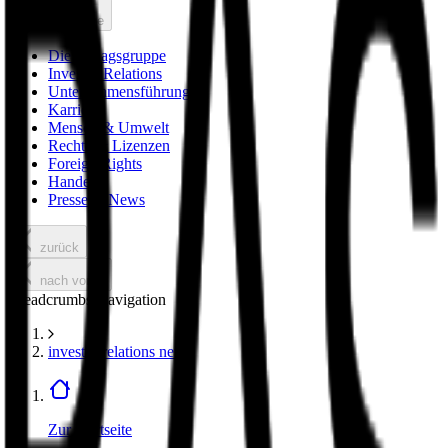
nach vorne
Die Verlagsgruppe
Investor Relations
Unternehmensführung
Karriere
Mensch & Umwelt
Rechte & Lizenzen
Foreign Rights
Handel
Presse & News
zurück
nach vorne
Breadcrumbs Navigation
investor relations news
Zur Startseite