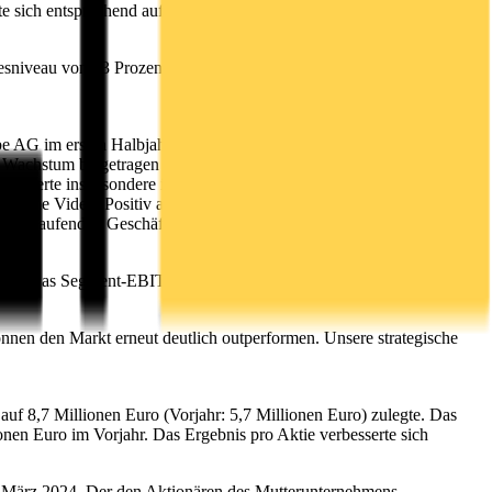
e sich entsprechend auf 15,9 Prozent nach 11,9 Prozent im
sniveau von 33 Prozent. Der Digitalanteil an den Umsatzerlösen
e AG im ersten Halbjahr 2024/2025 eine sehr positive Entwicklung.
em Wachstum beigetragen haben die Verlagsmarke LYX mit ihrem
itierte insbesondere im ersten Quartal des Geschäftsjahres vom
rime Video. Positiv ausgewirkt hat sich zudem ein deutlicher
im laufenden Geschäftsjahr. Dies ist im Wesentlichen auf die
elt. Das Segment-EBIT lag im ersten Halbjahr mit 0,5 Millionen
nnen den Markt erneut deutlich outperformen. Unsere strategische
uf 8,7 Millionen Euro (Vorjahr: 5,7 Millionen Euro) zulegte. Das
onen Euro im Vorjahr. Das Ergebnis pro Aktie verbesserte sich
. März 2024. Der den Aktionären des Mutterunternehmens