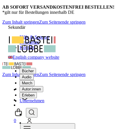
AB SOFORT VERSANDKOSTENFREI BESTELLEN!
*gilt nur für Bestellungen innerhalb DE
Zum Inhalt springen
Zum Seitenende springen
Sekundär
Hilfe & Support
Newsletter
Kontakt
English company website
Bücher
Zum Inhalt springen
Zum Seitenende springen
Audio
Merch
Autor:innen
Erleben
Unternehmen
0