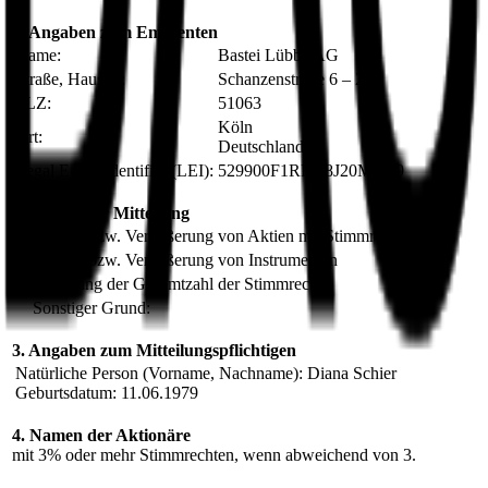
1. Angaben zum Emittenten
Name:
Bastei Lübbe AG
Straße, Hausnr.:
Schanzenstraße 6 – 20
PLZ:
51063
Köln
Ort:
Deutschland
Legal Entity Identifier (LEI):
529900F1RRY8J20M2I79
2. Grund der Mitteilung
X
Erwerb bzw. Veräußerung von Aktien mit Stimmrechten
Erwerb bzw. Veräußerung von Instrumenten
Änderung der Gesamtzahl der Stimmrechte
Sonstiger Grund:
3. Angaben zum Mitteilungspflichtigen
Natürliche Person (Vorname, Nachname): Diana Schier
Geburtsdatum: 11.06.1979
4. Namen der Aktionäre
mit 3% oder mehr Stimmrechten, wenn abweichend von 3.