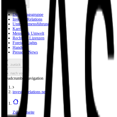
nach vorne
Die Verlagsgruppe
Investor Relations
Unternehmensführung
Karriere
Mensch & Umwelt
Rechte & Lizenzen
Foreign Rights
Handel
Presse & News
zurück
nach vorne
Breadcrumbs Navigation
investor relations news
Zur Startseite