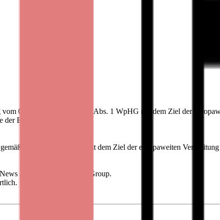
ng vom 07.05.2025 gemäß § 40 Abs. 1 WpHG mit dem Ziel der europaw
ice der EQS Group. Für den
5 gemäß § 40 Abs. 1 WpHG mit dem Ziel der europaweiten Verbreitung
S News - ein Service der EQS Group.
tlich.