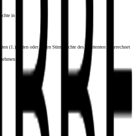
echte in %
enten (1.) halten oder denen Stimmrechte des Emittenten zugerechnet
ernehmen: