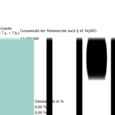
Anteile
Gesamtzahl der Stimmrechte nach § 41 WpHG
7.a. + 7.b.)
13.300.000
/
rechnet
4 WpHG)
 %
Stimmrechte absolut
Stimmrechte in %
0
0,00 %
0
0,00 %