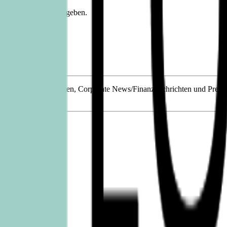
 (Geburtsname) angegeben.
zliche Meldepflichten, Corporate News/Finanznachrichten und Presse