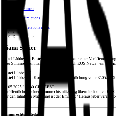
unternehmen
investor relations
investor relations news
Diana Schier
Diana Schier
Bastei Lübbe AG Bastei Lübbe AG: Korrektur einer Veröffentlichu
einer Stimmrechtsmitteilung übermittelt durch EQS News - ein Serv
Bastei Lübbe AG
Bastei Lübbe AG: Korrektur einer Veröffentlichung vom 07.05.202
12.05.2025 / 18:30 CET/CEST
Veröffentlichung einer Stimmrechtsmitteilung übermittelt durch EQ
Für den Inhalt der Mitteilung ist der Emittent / Herausgeber verantwor
Stimmrechtsmitteilung