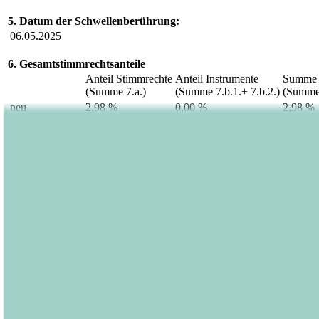
5. Datum der Schwellenberührung:
06.05.2025
6. Gesamtstimmrechtsanteile
Anteil Stimmrechte
Anteil Instrumente
Summe 
(Summe 7.a.)
(Summe 7.b.1.+ 7.b.2.)
(Summe 
neu
2,98 %
0,00 %
2,98 %
letzte Mitteilung
3,01 %
0,00 %
3,01 %
7. Einzelheiten zu den Stimmrechtsbeständen
a. Stimmrechte (§§ 33, 34 WpHG)
ISIN
absolut
in %
direkt
zugerechnet
direkt
zuge
(§ 33 WpHG)
(§ 34 WpHG)
(§ 33 WpHG)
(§ 3
DE000A1X3YY0
397.000
0
2,98 %
0,00
Summe
397.000
2,98 %
b.1. Instrumente i.S.d. § 38 Abs. 1 Nr. 1 WpHG
Art des Instruments
Fälligkeit / Verfall
Ausübungszeitraum / Laufzeit
Summe