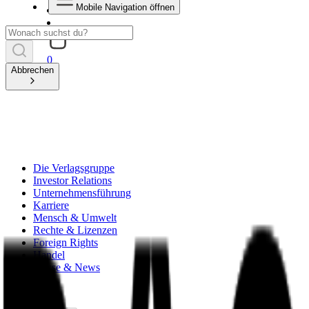
Mobile Navigation öffnen
0
Abbrechen
Die Verlagsgruppe
Investor Relations
Unternehmensführung
Karriere
Mensch & Umwelt
Rechte & Lizenzen
Foreign Rights
Handel
Presse & News
zurück