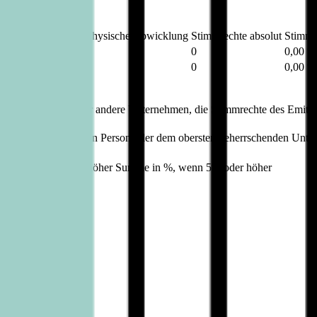
Barausgleich oder physische Abwicklung
Stimmrechte absolut
Stimmr
0
0,00 %
Summe
0
0,00 %
t Mitteilungspflichtiger andere Unternehmen, die Stimmrechte des Emitt
bersten beherrschenden Person oder dem obersten beherrschenden Unt
in %, wenn 5% oder höher
Summe in %, wenn 5% oder höher
WpHG)