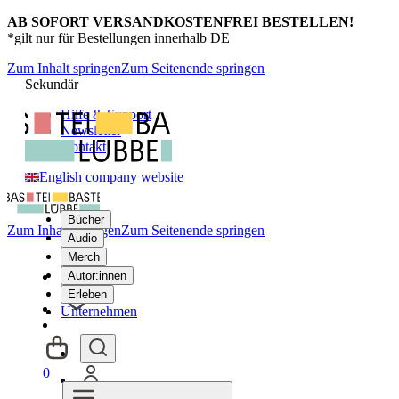
AB SOFORT VERSANDKOSTENFREI BESTELLEN!
*gilt nur für Bestellungen innerhalb DE
Zum Inhalt springen
Zum Seitenende springen
Sekundär
Hilfe & Support
Newsletter
Kontakt
English company website
Bücher
Zum Inhalt springen
Zum Seitenende springen
Audio
Merch
Autor:innen
Erleben
Unternehmen
0