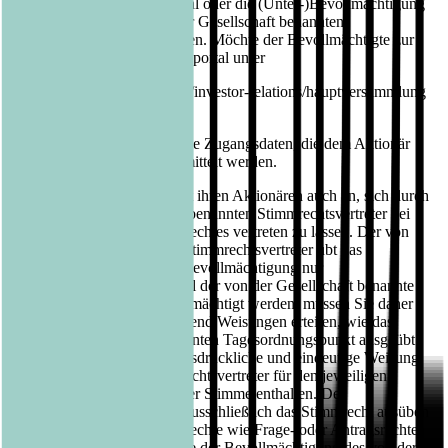
über elektronische Briefwahl oder die (Unter-)Bevollmächtigung
und Weisung an die von der Gesellschaft benannten
Stimmrechtsvertreter ausüben. Möchte der Bevollmächtigte zur
Stimmabgabe das Aktionärsportal unter
https://www.luebbe.com/de/investor-relations/hauptversammlung
nutzen, benötigt er hierzu die Zugangsdaten, die dem Aktionär
mit der Zugangskarte übermittelt werden.
Die Bastei Lübbe AG bietet ihren Aktionären auch an, sich durch
einen von der Gesellschaft benannten Stimmrechtsvertreter bei
der Ausübung ihres Stimmrechtes vertreten zu lassen. Der von
der Gesellschaft benannte Stimmrechtsvertreter übt das
Stimmrecht im Fall seiner Bevollmächtigung nur
weisungsgebunden aus. Soll der von der Gesellschaft benannte
Stimmrechtsvertreter bevollmächtigt werden, müssen Sie daher
neben der Vollmacht zwingend Weisungen erteilen, wie das
Stimmrecht zu jedem relevanten Tagesordnungspunkt ausgeübt
werden soll. Soweit eine ausdrückliche und eindeutige Weisung
fehlt, wird sich der Stimmrechtsvertreter für den jeweiligen
Abstimmungsgegenstand der Stimme enthalten. Der
Stimmrechtsvertreter wird ausschließlich das Stimmrecht ausüben
und keine weitergehende Rechte wie Frage- oder Antragsrechte
wahrnehmen. Auch im Falle der Bevollmächtigung des von der