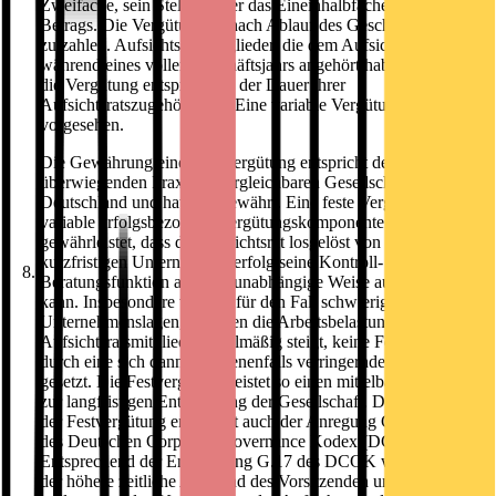
Zweifache, sein Stellvertreter das Eineinhalbfache dieses
Betrags. Die Vergütung ist nach Ablauf des Geschäftsjahres
zu zahlen. Aufsichtsratsmitglieder, die dem Aufsichtsrat nicht
während eines vollen Geschäftsjahrs angehört haben, erhalten
die Vergütung entsprechend der Dauer ihrer
Aufsichtsratszugehörigkeit. Eine variable Vergütung ist nicht
vorgesehen.
Die Gewährung einer Festvergütung entspricht der
überwiegenden Praxis in vergleichbaren Gesellschaften in
Deutschland und hat sich bewährt. Eine feste Vergütung ohne
variable erfolgsbezogene Vergütungskomponente
gewährleistet, dass der Aufsichtsrat losgelöst von dem
kurzfristigen Unternehmenserfolg seine Kontroll- und
8.
Beratungsfunktion auf eine unabhängige Weise ausüben
kann. Insbesondere werden für den Fall schwieriger
Unternehmenslagen, in denen die Arbeitsbelastung der
Aufsichtsratsmitglieder regelmäßig steigt, keine Fehlanreize
durch eine sich dann gegebenenfalls verringernde Vergütung
gesetzt. Die Festvergütung leistet so einen mittelbaren Beitrag
zur langfristigen Entwicklung der Gesellschaft. Das Modell
der Festvergütung entspricht auch der Anregung G.18 Satz 1
des Deutschen Corporate Governance Kodex (DCGK).
Entsprechend der Empfehlung G.17 des DCGK wird zudem
der höhere zeitliche Aufwand des Vorsitzenden und des