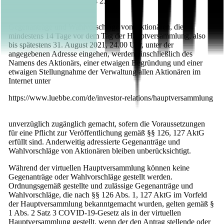
Telefax: +49 (0)40 63 78 54 23
E-Mail: hv@ubj.de
Gegenanträge und Wahlvorschläge von Aktionären, die
mindestens 14 Tage vor dem Tag der Hauptversammlung, also
bis spätestens 31. August 2021, 24.00 Uhr, unter der
angegebenen Adresse eingehen, werden einschließlich des
Namens des Aktionärs, einer etwaigen Begründung und einer
etwaigen Stellungnahme der Verwaltung allen Aktionären im
Internet unter
https://www.luebbe.com/de/investor-relations/hauptversammlung
unverzüglich zugänglich gemacht, sofern die Voraussetzungen
für eine Pflicht zur Veröffentlichung gemäß §§ 126, 127 AktG
erfüllt sind. Anderweitig adressierte Gegenanträge und
Wahlvorschläge von Aktionären bleiben unberücksichtigt.
Während der virtuellen Hauptversammlung können keine
Gegenanträge oder Wahlvorschläge gestellt werden.
Ordnungsgemäß gestellte und zulässige Gegenanträge und
Wahlvorschläge, die nach §§ 126 Abs. 1, 127 AktG im Vorfeld
der Hauptversammlung bekanntgemacht wurden, gelten gemäß §
1 Abs. 2 Satz 3 COVID-19-Gesetz als in der virtuellen
Hauptversammlung gestellt, wenn der den Antrag stellende oder