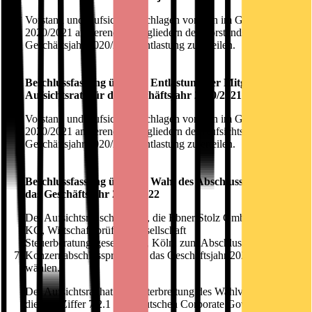
5.
Vorstand und Aufsichtsrat schlagen vor, den im Geschäftsjahr
2020/2021 amtierenden Mitgliedern des Vorstands für das
Geschäftsjahr 2020/2021 Entlastung zu erteilen.
Beschlussfassung über die Entlastung der Mitglieder des
Aufsichtsrats für das Geschäftsjahr 2020/2021
6.
Vorstand und Aufsichtsrat schlagen vor, den im Geschäftsjahr
2020/2021 amtierenden Mitgliedern des Aufsichtsrats für das
Geschäftsjahr 2020/2021 Entlastung zu erteilen.
Beschlussfassung über die Wahl des Abschlussprüfers für
das Geschäftsjahr 2021/2022
Der Aufsichtsrat schlägt vor, die Ebner Stolz GmbH & Co.
KG, Wirtschaftsprüfungsgesellschaft
Steuerberatungsgesellschaft, Köln, zum Abschlussprüfer und
7.
Konzernabschlussprüfer für das Geschäftsjahr 2021/2022 zu
wählen.
Der Aufsichtsrat hat vor Unterbreitung des Wahlvorschlags
die von Ziffer 7.2.1 des Deutschen Corporate Governance