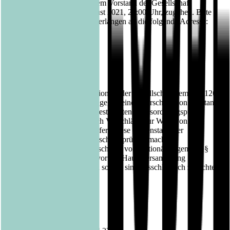
122 Abs. 2 AktG müssen dem Vorstand der Gesellschaft
schriftlich bis zum 15. August 2021, 24:00 Uhr, zugehen. Bitte
richten Sie entsprechende Verlangen an die folgende Adresse:
Bastei Lübbe AG
- Vorstand -
c/o UBJ. GmbH
Kapstadtring 10
22297 Hamburg
Darüber hinaus können Aktionäre der Gesellschaft gemäß § 126
Abs. 1 AktG Gegenanträge gegen einen Vorschlag von Vorstand
und Aufsichtsrat zu einem bestimmten Tagesordnungspunkt
übersenden. Sie können auch Vorschläge zur Wahl von
Aufsichtsratsmitgliedern (sofern diese Gegenstand der
Tagesordnung sind) und Abschlussprüfern machen.
Gegenanträge und Wahlvorschläge von Aktionären gemäß §§
126 Abs. 1, 127 AktG, die vor der Hauptversammlung
zugänglich gemacht werden sollen, sind ausschließlich zu richten
an:
Bastei Lübbe AG
c/o UBJ. GmbH
Kapstadtring 10
22297 Hamburg