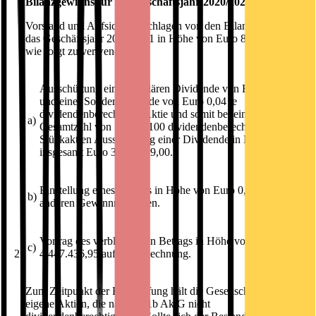
Bilanzgewinns für das Geschäftsjahr 2020/2021
Vorstand und Aufsichtsrat schlagen vor, den Bilanzgewinn für
das Geschäftsjahr 2020/2021 in Höhe von Euro 8.275.465,95
wie folgt zu verwenden:
Ausschüttung einer regulären Dividende von Euro 0,25
und einer Sonderdividende von Euro 0,04 je
dividendenberechtigter Aktie und somit bei einer
a)
Gesamtzahl von 13.200.100 dividendenberechtigten
Stückaktien Ausschüttung einer Dividende in Höhe von
insgesamt Euro 3.828.029,00.
Einstellung eines Betrags in Höhe von Euro 0,00 in die
b)
anderen Gewinnrücklagen.
Vortrag des verbleibenden Betrags in Höhe von Euro
c)
2.
4.447.436,95 auf neue Rechnung.
Zum Zeitpunkt der Einberufung hält die Gesellschaft 99.900
eigene Aktien, die nach § 71b AktG nicht