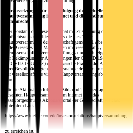
II. Weitere Angaben zur Einberufung
Voraussetzungen für die Verfolgung der virtuellen
Hauptversammlung im Internet und die Ausübung des
Stimmrechts
Der Vorstand der Gesellschaft hat mit Zustimmung des
Aufsichtsrates entschieden, dass die diesjährige
Hauptversammlung der Gesellschaft gemäß § 1 Abs. 1 und Abs.
2 des Gesetzes über Maßnahmen im Gesellschafts-,
Genossenschafts-, Vereins-, Stiftungs- und Wohneigentumsrecht
zur Bekämpfung der Auswirkungen der COVID-19-Pandemie
('COVID-19-Gesetz') ohne physische Präsenz der Aktionäre oder
ihrer Bevollmächtigten (mit Ausnahme der Stimmrechtsvertreter
der Gesellschaft) als virtuelle Hauptversammlung abgehalten
wird.
Für die Aktionäre erfolgt eine Bild- und Tonübertragung der
gesamten Hauptversammlung im Internet über das
passwortgeschützte Aktionärsportal der Gesellschaft, welches
unter dem Link
https://www.luebbe.com/de/investor-relations/hauptversammlung
zu erreichen ist.