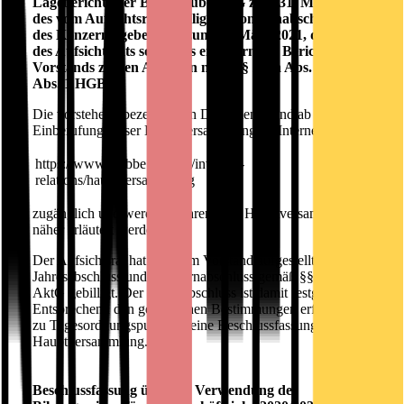
Lageberichts der Bastei Lübbe AG zum 31. März 2021,
des vom Aufsichtsrat gebilligten Konzernabschlusses und
des Konzernlageberichts zum 31. März 2021, des Berichts
des Aufsichtsrats sowie des erläuternden Berichts des
Vorstands zu den Angaben nach §§ 289a Abs. 1, 315a
Abs. 1 HGB
Die vorstehend bezeichneten Dokumente sind ab dem Tag der
Einberufung dieser Hauptversammlung im Internet unter
1.
https://www.luebbe.com/de/investor-
relations/hauptversammlung
zugänglich und werden während der Hauptversammlung
näher erläutert werden.
Der Aufsichtsrat hat den vom Vorstand aufgestellten
Jahresabschluss und Konzernabschluss gemäß §§ 171, 172
AktG gebilligt. Der Jahresabschluss ist damit festgestellt.
Entsprechend den gesetzlichen Bestimmungen erfolgt somit
zu Tagesordnungspunkt 1 keine Beschlussfassung durch die
Hauptversammlung.
Beschlussfassung über die Verwendung des