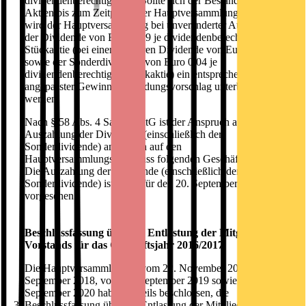
dividendenberechtigt sind. Sollte sich der Bestand an eigenen
Aktien bis zum Zeitpunkt der Hauptversammlung ändern,
wird der Hauptversammlung bei unveränderter Ausschüttung
der Dividende von Euro 0,29 je dividendenberechtigter
Stückaktie (bei einer regulären Dividende von Euro 0,25
sowie der Sonderdividende von Euro 0,04 je
dividendenberechtigter Stückaktie) ein entsprechend
angepasster Gewinnverwendungsvorschlag unterbreitet
werden.
Nach § 58 Abs. 4 Satz 2 AktG ist der Anspruch auf
Auszahlung der Dividende (einschließlich der
Sonderdividende) am dritten auf den
Hauptversammlungsbeschluss folgenden Geschäftstag fällig.
Die Auszahlung der Dividende (einschließlich der
Sonderdividende) ist somit für den 20. September 2021
vorgesehen.
Beschlussfassung über die Entlastung der Mitglieder des
Vorstands für das Geschäftsjahr 2016/2017
Die Hauptversammlungen vom 22. November 2017, vom 19.
September 2018, vom 18. September 2019 sowie vom 15.
September 2020 haben jeweils beschlossen, die
3.
Beschlussfassung über die Entlastung der Mitglieder des