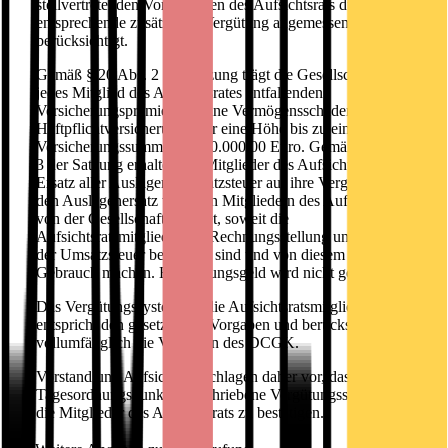
stellvertretenden Vorsitzenden des Aufsichtsrats durch eine
entsprechende zusätzliche Vergütung angemessen
berücksichtigt.
Gemäß § 20 Abs. 2 der Satzung trägt die Gesellschaft die auf
jedes Mitglied des Aufsichtsrates entfallenden
Versicherungsprämien für eine Vermögensschaden-
Haftpflichtversicherung über eine Höhe bis zu einer
Versicherungssumme 15.000.000,00 Euro. Gemäß § 20 Abs.
3 der Satzung erhalten die Mitglieder des Aufsichtsrates ferner
Ersatz aller Auslagen. Umsatzsteuer auf ihre Vergütung und
den Auslagenersatz wird den Mitgliedern des Aufsichtsrats
von der Gesellschaft erstattet, soweit die
Aufsichtsratsmitglieder zur Rechnungsstellung unter Ausweis
der Umsatzsteuer berechtigt sind und von diesem Recht
Gebrauch machen. Ein Sitzungsgeld wird nicht gezahlt.
Das Vergütungssystem für die Aufsichtsratsmitglieder
entspricht den gesetzlichen Vorgaben und berücksichtigt
vollumfänglich die Vorgaben des DCGK.
Vorstand und Aufsichtsrat schlagen daher vor, das in diesem
Tagesordnungspunkt 8 beschriebene Vergütungssystem für
die Mitglieder des Aufsichtsrats zu bestätigen.