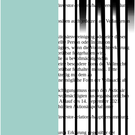
https://www.luebbe.com/de/investor-relations/hauptversammlung
abrufbar und wird den Aktionären auch jederzeit auf Verlangen in
Textform übermittelt.
Soll ein Intermediär, eine Aktionärsvereinigung oder eine diesen
nach § 135 AktG gleichgestellte Person oder Institution
bevollmächtigt werden, genügt es, wenn die Vollmachtserklärung
vom Bevollmächtigen nachprüfbar festgehalten wird.
Möglicherweise verlangen die zu bevollmächtigenden
Institutionen oder Personen eine besondere Form der Vollmacht,
weil sie die Vollmacht nachprüfbar festhalten müssen. Bitte
stimmen Sie sich daher rechtzeitig mit dem zu
Bevollmächtigenden über eine mögliche Form der Vollmacht ab.
Der Nachweis der Bevollmächtigung muss durch den Aktionär
oder den entsprechenden Bevollmächtigten aus organisatorischen
Gründen bis spätestens zum Ablauf des 14. September 2021,
24:00 Uhr, im passwortgeschützten Aktionärsportal unter
https://www.luebbe.com/de/investor-relations/hauptversammlung
hochgeladen werden oder durch Erklärung gegenüber der