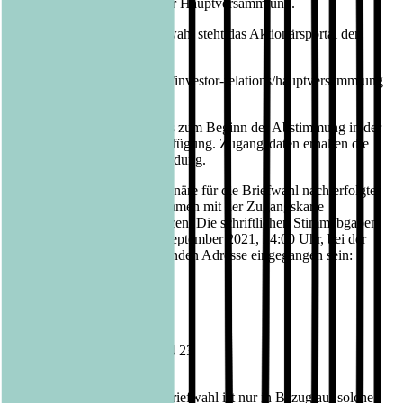
fristgerechte Anmeldung zur Hauptversammlung.
Für die elektronische Briefwahl steht das Aktionärsportal der
Gesellschaft unter
https://www.luebbe.com/de/investor-relations/hauptversammlung
ab dem 25. August 2021 bis zum Beginn der Abstimmung in der
Hauptversammlung zur Verfügung. Zugangsdaten erhalten die
Aktionäre nach ihrer Anmeldung.
Alternativ können die Aktionäre für die Briefwahl nach erfolgter
Anmeldung auch das zusammen mit der Zugangskarte
zugesandte Formular benutzen. Die schriftlichen Stimmabgaben
müssen spätestens bis 14. September 2021, 24:00 Uhr, bei der
Gesellschaft unter der folgenden Adresse eingegangen sein:
Bastei Lübbe AG
c/o UBJ. GmbH
Kapstadtring 10
22297 Hamburg
Telefax: +49 (0)40 63 78 54 23
E-Mail: hv@ubj.de
Eine Stimmabgabe durch Briefwahl ist nur in Bezug auf solche