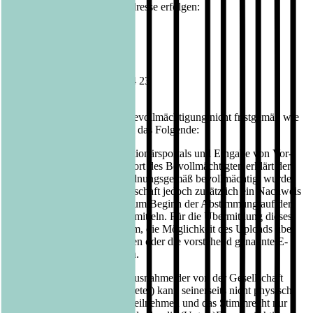
Gesellschaft an folgende Adresse erfolgen:
Bastei Lübbe AG
c/o UBJ. GmbH
Kapstadtring 10
22297 Hamburg
Telefax: +49 (0)40 63 78 54 23
E-Mail: hv@ubj.de
Erfolgt der Nachweis der Bevollmächtigung nicht fristgemäß wie
vorstehend beschrieben, gilt das Folgende:
Durch Verwendung des Aktionärsportals und Eingabe von Vor-
und Nachnamen und Wohnort des Bevollmächtigten erklärt der
Bevollmächtigte, dass er ordnungsgemäß bevollmächtigt wurde.
In diesem Fall ist der Gesellschaft jedoch zusätzlich ein Nachweis
der Bevollmächtigung bis zum Beginn der Abstimmung auf der
Hauptversammlung zu übermitteln. Für die Übermittlung dieses
Nachweises bitten wir darum, die Möglichkeit des Uploads über
das Aktionärsportal zu nutzen oder die vorstehend genannte E-
Mail-Adresse zu verwenden.
Der Bevollmächtigte (mit Ausnahme der von der Gesellschaft
benannten Stimmrechtsvertreter) kann seinerseits nicht physisch
an der Hauptversammlung teilnehmen und das Stimmrecht nur