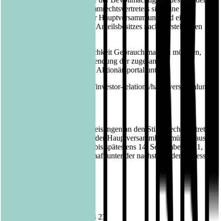
Gesellschaft benannten Stimmrechtsvertreters sind eine
fristgerechte Anmeldung zur Hauptversammlung und ein
fristgerechter Nachweis des Anteilsbesitzes nach vorstehenden
Bestimmungen erforderlich.
Wenn Sie von dieser Möglichkeit Gebrauch machen möchten,
können Sie dies unter Verwendung der zugesandten
Zugangskarte oder über das Aktionärsportal unter
https://www.luebbe.com/de/investor-relations/hauptversammlung
tun.
Die Vollmachten mit den Weisungen an den Stimmrechtsvertreter
der Gesellschaft im Vorfeld der Hauptversammlung müssen aus
organisatorischen Gründen bis spätestens 14. September 2021,
24.00 Uhr, bei der Gesellschaft unter der nachstehenden Adresse
eingegangen sein:
Bastei Lübbe AG
c/o UBJ. GmbH
Kapstadtring 10
22297 Hamburg
Telefax: +49 (0)40 63 78 54 23