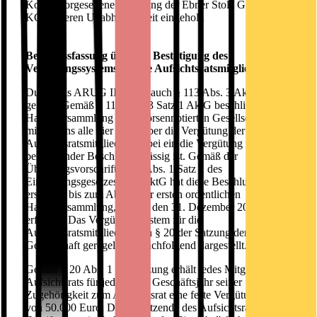
Kodex vorgesehene Erklärung der Ebner Stolz GmbH & Co.
KG zu deren Unabhängigkeit eingeholt.
Beschlussfassung über die Bestätigung des
Vergütungssystems für die Aufsichtsratsmitglieder
Durch das ARUG II wurde auch § 113 Abs. 3 AktG neu
gefasst. Gemäß § 113 Abs. 3 Satz 1 AktG beschließt die
Hauptversammlung einer börsennotierten Gesellschaft
mindestens alle vier Jahre über die Vergütung der
Aufsichtsratsmitglieder, wobei ein die Vergütung
bestätigender Beschluss zulässig ist. Gemäß der
Übergangsvorschrift § 26j Abs. 1 Satz 1 des
Einführungsgesetzes zum AktG hat diese Beschlussfassung
erstmalig bis zum Ablauf der ersten ordentlichen
Hauptversammlung, die auf den 31. Dezember 2020 folgt, zu
erfolgen. Das Vergütungssystem für die
Aufsichtsratsmitglieder ist in § 20 der Satzung der
Gesellschaft geregelt und nachfolgend dargestellt.
Gemäß § 20 Abs. 1 der Satzung erhält jedes Mitglied des
Aufsichtsrats für jedes volle Geschäftsjahr seiner
Zugehörigkeit zum Aufsichtsrat eine feste Vergütung in Höhe
von 50.000 Euro. Der Vorsitzende des Aufsichtsrats erhält das