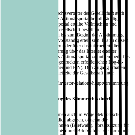
E-Mail: hv@ubj.de
Alternativ kann der Stimmrechtsvertreter der Gesellschaft auch
über das passwortgeschützte Aktionärsportal bevollmächtigt
werden. Über das Aktionärsportal erteilte Vollmachten und
Weisungen an den von der Gesellschaft bestellten
Stimmrechtsvertreter müssen bis zum Beginn der Abstimmung
auf der Hauptversammlung vollständig erteilt sein. Bis zu diesem
Zeitpunkt ist auch ein Widerruf der über das Internet erteilten
Vollmachten oder eine Änderung über das Internet erteilter
Weisungen möglich. Um das Aktionärsportal zu nutzen, bedarf es
der auf der Zugangskarte abgedruckten erforderlichen Log-In-
Daten (Zugangskartennummer und PIN). Den Zugang erhalten
die Aktionäre über die Internetseite der Gesellschaft unter
https://www.luebbe.com/de/investor-relations/hauptversammlung
Verfahren für die Ausübung des Stimmrechts durch
Briefwahl
Aktionäre können ihre Stimmen auch im Wege elektronischer
Kommunikation oder schriftlich abgeben, ohne an der
Hauptversammlung teilzunehmen (Briefwahl). Voraussetzung für
die Ausübung des Stimmrechts durch Briefwahl ist die form- und