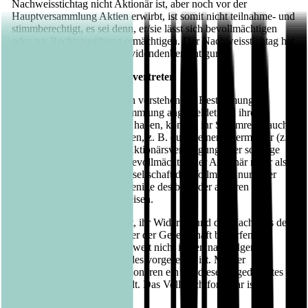
Nachweisstichtag nicht Aktionär ist, aber noch vor der
Hauptversammlung Aktien erwirbt, ist somit nicht teilnahme- und
stimmberechtigt, es sei denn, er/sie lässt sich bevollmächtigen
oder zur Rechtsausübung ermächtigen. Der Nachweisstichtag hat
keine Bedeutung für die Dividendenberechtigung.
Stimmrecht / Stimmrechtsvertreter
Aktionäre, die sich nach den vorstehenden Bestimmungen
fristgerecht zur Hauptversammlung angemeldet und ihren
Anteilsbesitz nachgewiesen haben, können ihr Stimmrecht auch
durch einen Bevollmächtigten, z. B. durch einen Intermediär (z.
B. ein Kreditinstitut), eine Aktionärsvereinigung oder sonstige
Personen ausüben lassen. Bevollmächtigt der Aktionär mehr als
eine Person, so kann die Gesellschaft die Vollmacht nur einer
Person akzeptieren und diejenige des bzw. der anderen
Bevollmächtigten zurückweisen.
Die Erteilung der Vollmacht, ihr Widerruf und der Nachweis der
Bevollmächtigung gegenüber der Gesellschaft bedürfen der
Textform (§ 126b BGB), soweit nicht in den nachfolgenden
Bestimmungen Abweichendes vorgesehen ist. Mit der
Zugangskarte wird den Aktionären ein auf dieser abgedrucktes
Vollmachtformular übersandt. Das Vollmachtformular ist
außerdem im Internet unter