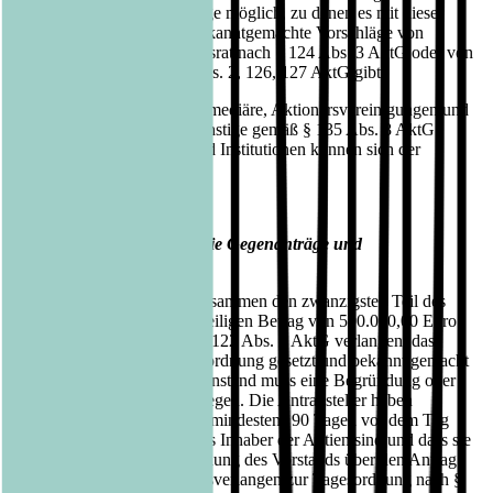
Anträge und Wahlvorschläge möglich, zu denen es mit dieser
Einberufung oder später bekanntgemachte Vorschläge von
Vorstand und/oder Aufsichtsrat nach § 124 Abs. 3 AktG oder von
Aktionären nach §§ 122 Abs. 2, 126, 127 AktG gibt.
Auch bevollmächtigte Intermediäre, Aktionärsvereinigungen und
Stimmrechtsberater oder sonstige gemäß § 135 Abs. 8 AktG
gleichgestellte Personen und Institutionen können sich der
Briefwahl bedienen.
Rechte der Aktionäre
Ergänzungsverlangen sowie Gegenanträge und
Wahlvorschläge
Aktionäre, deren Anteile zusammen den zwanzigsten Teil des
Grundkapitals oder den anteiligen Betrag von 500.000,00 Euro
erreichen, können gemäß § 122 Abs. 2 AktG verlangen, dass
Gegenstände auf die Tagesordnung gesetzt und bekannt gemacht
werden. Jedem neuen Gegenstand muss eine Begründung oder
eine Beschlussvorlage beiliegen. Die Antragsteller haben
nachzuweisen, dass sie seit mindestens 90 Tagen vor dem Tag
des Zugangs des Verlangens Inhaber der Aktien sind und dass sie
die Aktien bis zur Entscheidung des Vorstands über den Antrag
halten. Etwaige Ergänzungsverlangen zur Tagesordnung nach §