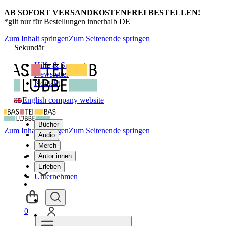
AB SOFORT VERSANDKOSTENFREI BESTELLEN!
*gilt nur für Bestellungen innerhalb DE
Zum Inhalt springen
Zum Seitenende springen
Sekundär
Hilfe & Support
Newsletter
Kontakt
English company website
Bücher
Zum Inhalt springen
Zum Seitenende springen
Audio
Merch
Autor:innen
Erleben
Unternehmen
0