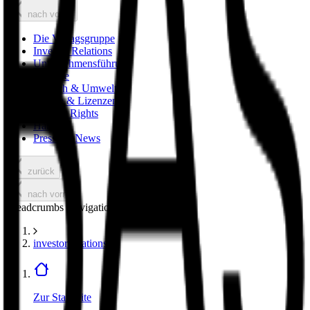
nach vorne
Die Verlagsgruppe
Investor Relations
Unternehmensführung
Karriere
Mensch & Umwelt
Rechte & Lizenzen
Foreign Rights
Handel
Presse & News
zurück
nach vorne
Breadcrumbs Navigation
investor relations
Zur Startseite