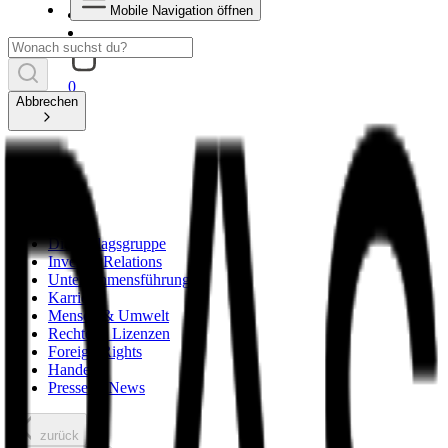
Mobile Navigation öffnen
0
Abbrechen
Die Verlagsgruppe
Investor Relations
Unternehmensführung
Karriere
Mensch & Umwelt
Rechte & Lizenzen
Foreign Rights
Handel
Presse & News
zurück