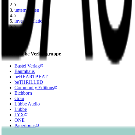
unternehmen
investor relations
research
Footer
Bastei Lübbe Verlagsgruppe
Bastei Verlag
Baumhaus
beHEARTBEAT
beTHRILLED
Community Editions
Eichborn
Grau
Lübbe Audio
Lübbe
LYX
ONE
Papertoons
Pfaueninsel