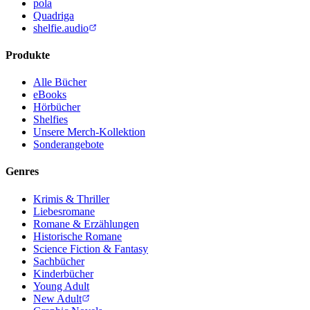
pola
Quadriga
shelfie.audio
Produkte
Alle Bücher
eBooks
Hörbücher
Shelfies
Unsere Merch-Kollektion
Sonderangebote
Genres
Krimis & Thriller
Liebesromane
Romane & Erzählungen
Historische Romane
Science Fiction & Fantasy
Sachbücher
Kinderbücher
Young Adult
New Adult