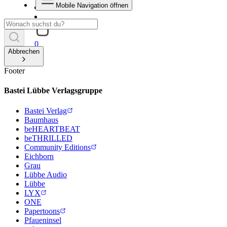
Mobile Navigation öffnen
0
Abbrechen
Footer
Bastei Lübbe Verlagsgruppe
Bastei Verlag
Baumhaus
beHEARTBEAT
beTHRILLED
Community Editions
Eichborn
Grau
Lübbe Audio
Lübbe
LYX
ONE
Papertoons
Pfaueninsel