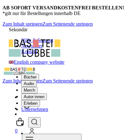
AB SOFORT VERSANDKOSTENFREI BESTELLEN!
*gilt nur für Bestellungen innerhalb DE
Zum Inhalt springen
Zum Seitenende springen
Sekundär
Hilfe & Support
Newsletter
Kontakt
English company website
Bücher
Zum Inhalt springen
Zum Seitenende springen
Audio
Merch
Autor:innen
Erleben
Unternehmen
0