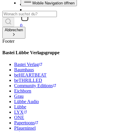
Mobile Navigation öffnen
0
Abbrechen
Footer
Bastei Lübbe Verlagsgruppe
Bastei Verlag
Baumhaus
beHEARTBEAT
beTHRILLED
Community Editions
Eichborn
Grau
Lübbe Audio
Lübbe
LYX
ONE
Papertoons
Pfaueninsel