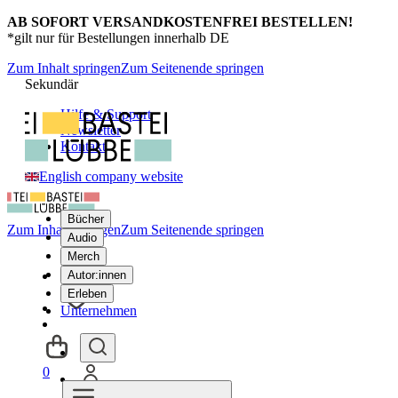
AB SOFORT VERSANDKOSTENFREI BESTELLEN!
*gilt nur für Bestellungen innerhalb DE
Zum Inhalt springen
Zum Seitenende springen
Sekundär
Hilfe & Support
Newsletter
Kontakt
English company website
Bücher
Zum Inhalt springen
Zum Seitenende springen
Audio
Merch
Autor:innen
Erleben
Unternehmen
0