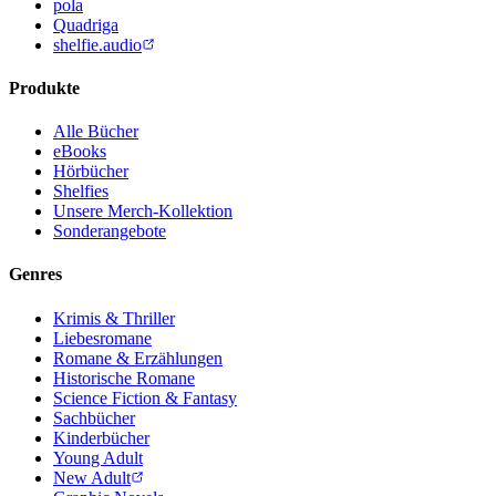
pola
Quadriga
shelfie.audio
Produkte
Alle Bücher
eBooks
Hörbücher
Shelfies
Unsere Merch-Kollektion
Sonderangebote
Genres
Krimis & Thriller
Liebesromane
Romane & Erzählungen
Historische Romane
Science Fiction & Fantasy
Sachbücher
Kinderbücher
Young Adult
New Adult