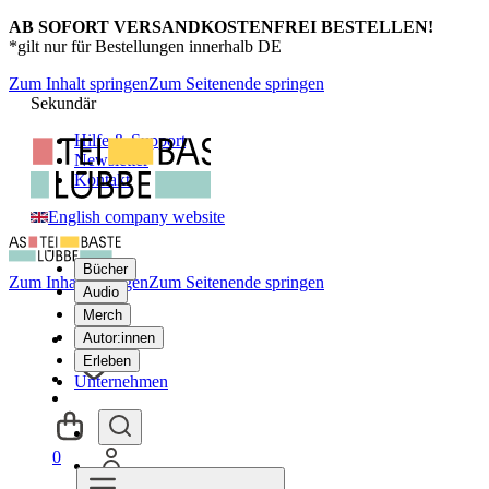
AB SOFORT VERSANDKOSTENFREI BESTELLEN!
*gilt nur für Bestellungen innerhalb DE
Zum Inhalt springen
Zum Seitenende springen
Sekundär
Hilfe & Support
Newsletter
Kontakt
English company website
Bücher
Zum Inhalt springen
Zum Seitenende springen
Audio
Merch
Autor:innen
Erleben
Unternehmen
0