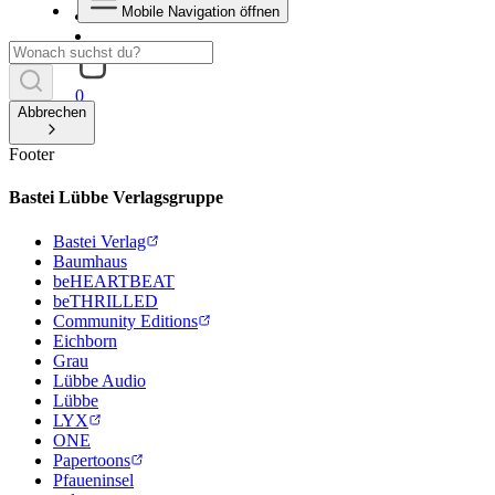
Mobile Navigation öffnen
0
Abbrechen
Footer
Bastei Lübbe Verlagsgruppe
Bastei Verlag
Baumhaus
beHEARTBEAT
beTHRILLED
Community Editions
Eichborn
Grau
Lübbe Audio
Lübbe
LYX
ONE
Papertoons
Pfaueninsel