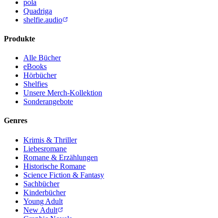
pola
Quadriga
shelfie.audio
Produkte
Alle Bücher
eBooks
Hörbücher
Shelfies
Unsere Merch-Kollektion
Sonderangebote
Genres
Krimis & Thriller
Liebesromane
Romane & Erzählungen
Historische Romane
Science Fiction & Fantasy
Sachbücher
Kinderbücher
Young Adult
New Adult