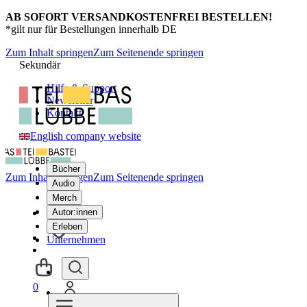
AB SOFORT VERSANDKOSTENFREI BESTELLEN!
*gilt nur für Bestellungen innerhalb DE
Zum Inhalt springen
Zum Seitenende springen
Sekundär
Hilfe & Support
Newsletter
Kontakt
English company website
Bücher
Zum Inhalt springen
Zum Seitenende springen
Audio
Merch
Autor:innen
Erleben
Unternehmen
0