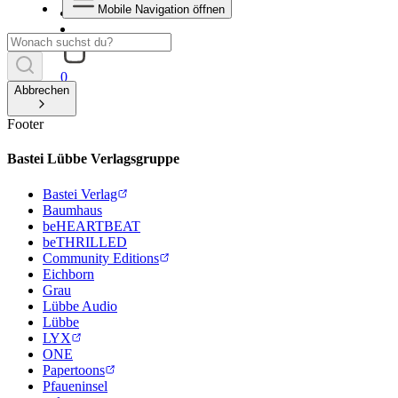
Mobile Navigation öffnen
0
Abbrechen
Footer
Bastei Lübbe Verlagsgruppe
Bastei Verlag
Baumhaus
beHEARTBEAT
beTHRILLED
Community Editions
Eichborn
Grau
Lübbe Audio
Lübbe
LYX
ONE
Papertoons
Pfaueninsel