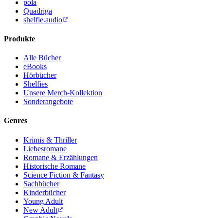
pola
Quadriga
shelfie.audio
Produkte
Alle Bücher
eBooks
Hörbücher
Shelfies
Unsere Merch-Kollektion
Sonderangebote
Genres
Krimis & Thriller
Liebesromane
Romane & Erzählungen
Historische Romane
Science Fiction & Fantasy
Sachbücher
Kinderbücher
Young Adult
New Adult