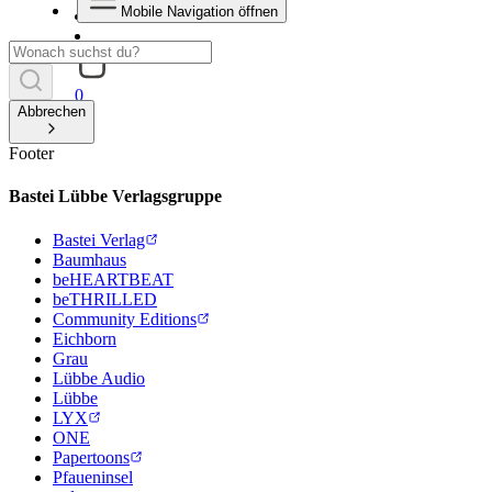
Mobile Navigation öffnen
0
Abbrechen
Footer
Bastei Lübbe Verlagsgruppe
Bastei Verlag
Baumhaus
beHEARTBEAT
beTHRILLED
Community Editions
Eichborn
Grau
Lübbe Audio
Lübbe
LYX
ONE
Papertoons
Pfaueninsel