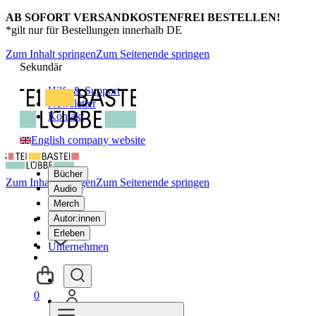
AB SOFORT VERSANDKOSTENFREI BESTELLEN!
*gilt nur für Bestellungen innerhalb DE
Zum Inhalt springen
Zum Seitenende springen
Sekundär
Hilfe & Support
Newsletter
Kontakt
English company website
Bücher
Zum Inhalt springen
Zum Seitenende springen
Audio
Merch
Autor:innen
Erleben
Unternehmen
0