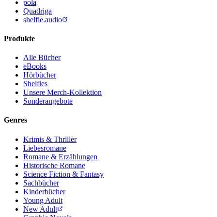
pola
Quadriga
shelfie.audio
Produkte
Alle Bücher
eBooks
Hörbücher
Shelfies
Unsere Merch-Kollektion
Sonderangebote
Genres
Krimis & Thriller
Liebesromane
Romane & Erzählungen
Historische Romane
Science Fiction & Fantasy
Sachbücher
Kinderbücher
Young Adult
New Adult