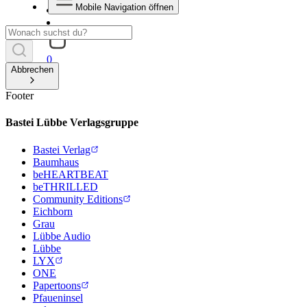
Mobile Navigation öffnen
0
Abbrechen
Footer
Bastei Lübbe Verlagsgruppe
Bastei Verlag
Baumhaus
beHEARTBEAT
beTHRILLED
Community Editions
Eichborn
Grau
Lübbe Audio
Lübbe
LYX
ONE
Papertoons
Pfaueninsel