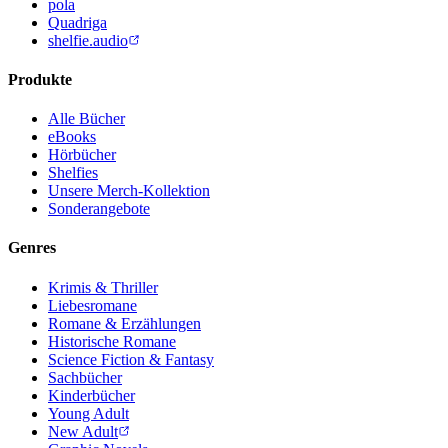
pola
Quadriga
shelfie.audio
Produkte
Alle Bücher
eBooks
Hörbücher
Shelfies
Unsere Merch-Kollektion
Sonderangebote
Genres
Krimis & Thriller
Liebesromane
Romane & Erzählungen
Historische Romane
Science Fiction & Fantasy
Sachbücher
Kinderbücher
Young Adult
New Adult