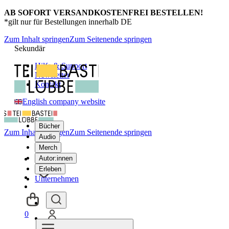
AB SOFORT VERSANDKOSTENFREI BESTELLEN!
*gilt nur für Bestellungen innerhalb DE
Zum Inhalt springen
Zum Seitenende springen
Sekundär
Hilfe & Support
Newsletter
Kontakt
English company website
Bücher
Zum Inhalt springen
Zum Seitenende springen
Audio
Merch
Autor:innen
Erleben
Unternehmen
0