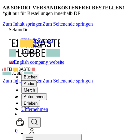
AB SOFORT VERSANDKOSTENFREI BESTELLEN!
*gilt nur für Bestellungen innerhalb DE
Zum Inhalt springen
Zum Seitenende springen
Sekundär
Hilfe & Support
Newsletter
Kontakt
English company website
Bücher
Zum Inhalt springen
Zum Seitenende springen
Audio
Merch
Autor:innen
Erleben
Unternehmen
0