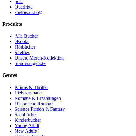
pola
Quadriga
shelfie.audio
Produkte
Alle Bücher
eBooks
Hörbücher
Shelfies
Unsere Merch-Kollektion
Sonderangebote
Genres
Krimis & Thriller
Liebesromane
Romane & Erzählungen
Historische Romane
Science Fiction & Fantasy
Sachbücher
Kinderbücher
Young Adult
New Adult