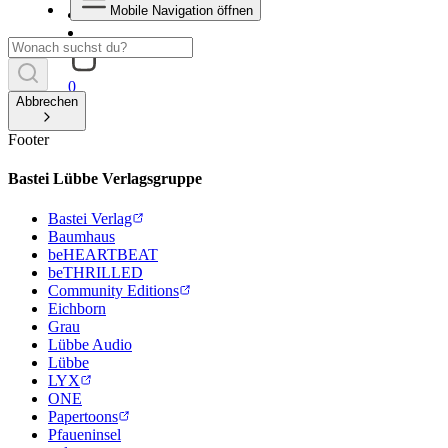
Mobile Navigation öffnen
0
Abbrechen
Footer
Bastei Lübbe Verlagsgruppe
Bastei Verlag
Baumhaus
beHEARTBEAT
beTHRILLED
Community Editions
Eichborn
Grau
Lübbe Audio
Lübbe
LYX
ONE
Papertoons
Pfaueninsel