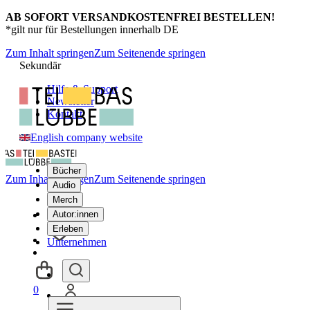
AB SOFORT VERSANDKOSTENFREI BESTELLEN!
*gilt nur für Bestellungen innerhalb DE
Zum Inhalt springen
Zum Seitenende springen
Sekundär
Hilfe & Support
Newsletter
Kontakt
English company website
Bücher
Zum Inhalt springen
Zum Seitenende springen
Audio
Merch
Autor:innen
Erleben
Unternehmen
0