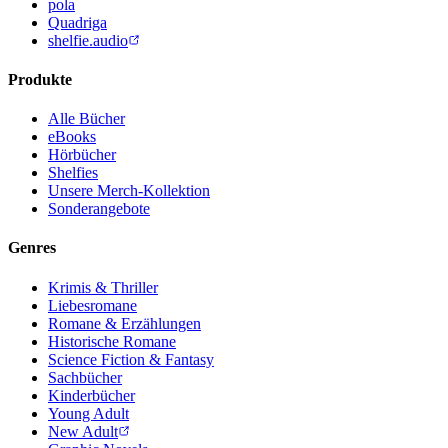
pola
Quadriga
shelfie.audio
Produkte
Alle Bücher
eBooks
Hörbücher
Shelfies
Unsere Merch-Kollektion
Sonderangebote
Genres
Krimis & Thriller
Liebesromane
Romane & Erzählungen
Historische Romane
Science Fiction & Fantasy
Sachbücher
Kinderbücher
Young Adult
New Adult