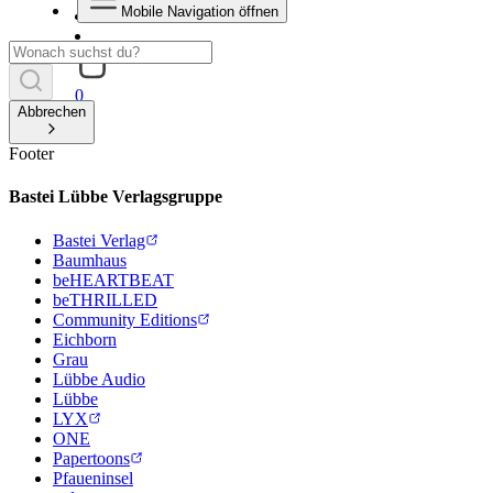
Mobile Navigation öffnen
0
Abbrechen
Footer
Bastei Lübbe Verlagsgruppe
Bastei Verlag
Baumhaus
beHEARTBEAT
beTHRILLED
Community Editions
Eichborn
Grau
Lübbe Audio
Lübbe
LYX
ONE
Papertoons
Pfaueninsel