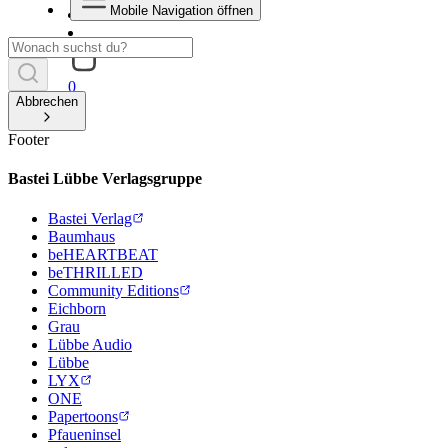
Mobile Navigation öffnen
0
Abbrechen
Footer
Bastei Lübbe Verlagsgruppe
Bastei Verlag
Baumhaus
beHEARTBEAT
beTHRILLED
Community Editions
Eichborn
Grau
Lübbe Audio
Lübbe
LYX
ONE
Papertoons
Pfaueninsel