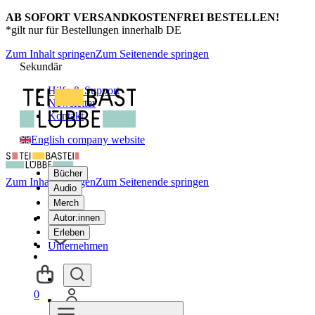
AB SOFORT VERSANDKOSTENFREI BESTELLEN!
*gilt nur für Bestellungen innerhalb DE
Zum Inhalt springen
Zum Seitenende springen
Sekundär
Hilfe & Support
Newsletter
Kontakt
English company website
Bücher
Zum Inhalt springen
Zum Seitenende springen
Audio
Merch
Autor:innen
Erleben
Unternehmen
0