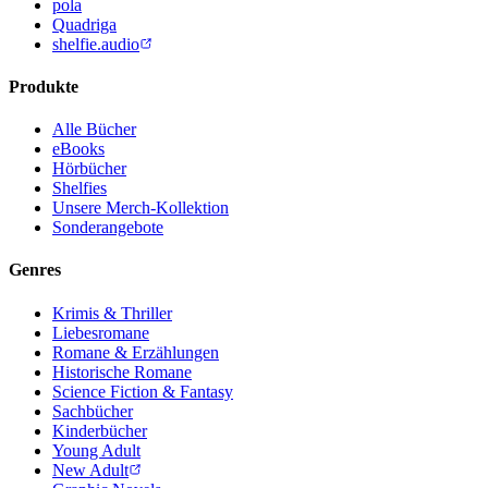
pola
Quadriga
shelfie.audio
Produkte
Alle Bücher
eBooks
Hörbücher
Shelfies
Unsere Merch-Kollektion
Sonderangebote
Genres
Krimis & Thriller
Liebesromane
Romane & Erzählungen
Historische Romane
Science Fiction & Fantasy
Sachbücher
Kinderbücher
Young Adult
New Adult