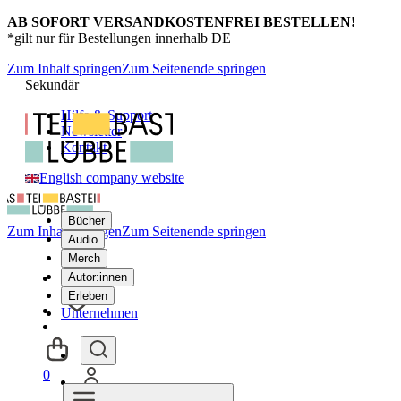
AB SOFORT VERSANDKOSTENFREI BESTELLEN!
*gilt nur für Bestellungen innerhalb DE
Zum Inhalt springen
Zum Seitenende springen
Sekundär
Hilfe & Support
Newsletter
Kontakt
English company website
Bücher
Zum Inhalt springen
Zum Seitenende springen
Audio
Merch
Autor:innen
Erleben
Unternehmen
0