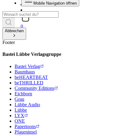
Mobile Navigation öffnen
0
Abbrechen
Footer
Bastei Lübbe Verlagsgruppe
Bastei Verlag
Baumhaus
beHEARTBEAT
beTHRILLED
Community Editions
Eichborn
Grau
Lübbe Audio
Lübbe
LYX
ONE
Papertoons
Pfaueninsel