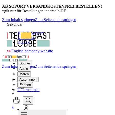
AB SOFORT VERSANDKOSTENFREI BESTELLEN!
*gilt nur für Bestellungen innerhalb DE
Zum Inhalt springen
Zum Seitenende springen
Sekundär
Hilfe & Support
Newsletter
Kontakt
English company website
Bücher
Zum Inhalt springen
Zum Seitenende springen
Audio
Merch
Autor:innen
Erleben
Unternehmen
0