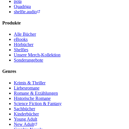
pola
Quadriga
shelfie.audio
Produkte
Alle Bücher
eBooks
Hörbücher
Shelfies
Unsere Merch-Kollektion
Sonderangebote
Genres
Krimis & Thriller
Liebesromane
Romane & Erzählungen
Historische Romane
Science Fiction & Fantasy
Sachbücher
Kinderbücher
Young Adult
New Adult