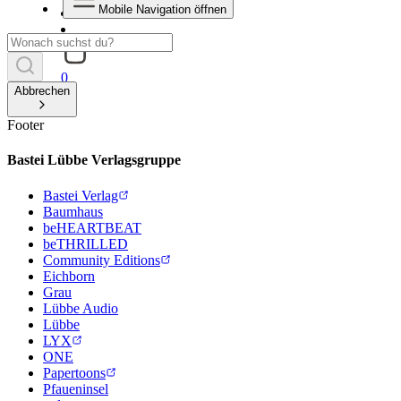
Mobile Navigation öffnen
0
Abbrechen
Footer
Bastei Lübbe Verlagsgruppe
Bastei Verlag
Baumhaus
beHEARTBEAT
beTHRILLED
Community Editions
Eichborn
Grau
Lübbe Audio
Lübbe
LYX
ONE
Papertoons
Pfaueninsel