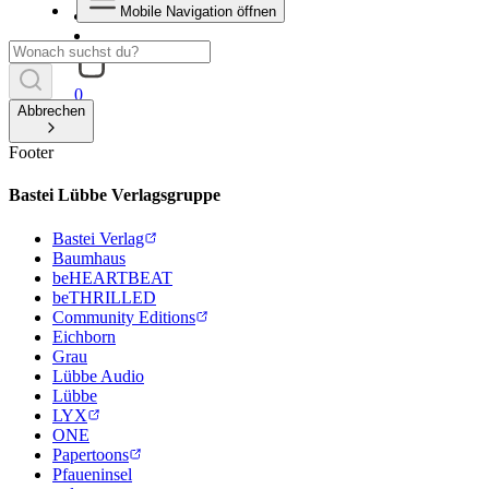
Mobile Navigation öffnen
0
Abbrechen
Footer
Bastei Lübbe Verlagsgruppe
Bastei Verlag
Baumhaus
beHEARTBEAT
beTHRILLED
Community Editions
Eichborn
Grau
Lübbe Audio
Lübbe
LYX
ONE
Papertoons
Pfaueninsel