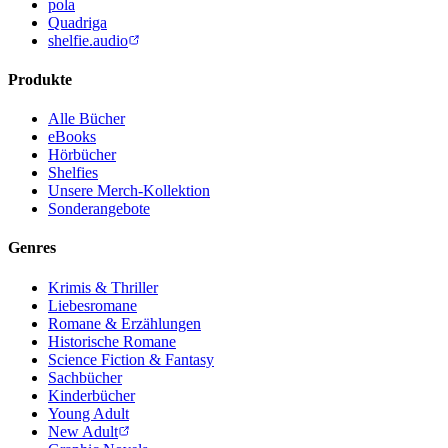
pola
Quadriga
shelfie.audio
Produkte
Alle Bücher
eBooks
Hörbücher
Shelfies
Unsere Merch-Kollektion
Sonderangebote
Genres
Krimis & Thriller
Liebesromane
Romane & Erzählungen
Historische Romane
Science Fiction & Fantasy
Sachbücher
Kinderbücher
Young Adult
New Adult