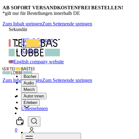
AB SOFORT VERSANDKOSTENFREI BESTELLEN!
*gilt nur für Bestellungen innerhalb DE
Zum Inhalt springen
Zum Seitenende springen
Sekundär
Hilfe & Support
Newsletter
Kontakt
English company website
Bücher
Zum Inhalt springen
Zum Seitenende springen
Audio
Merch
Autor:innen
Erleben
Unternehmen
0