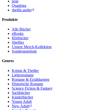
pola
Quadriga
shelfie.audio
Produkte
Alle Bücher
eBooks
Hörbücher
Shelfies
Unsere Merch-Kollektion
Sonderangebote
Genres
Krimis & Thriller
Liebesromane
Romane & Erzählungen
Historische Romane
Science Fiction & Fantasy
Sachbücher
Kinderbücher
Young Adult
New Adult