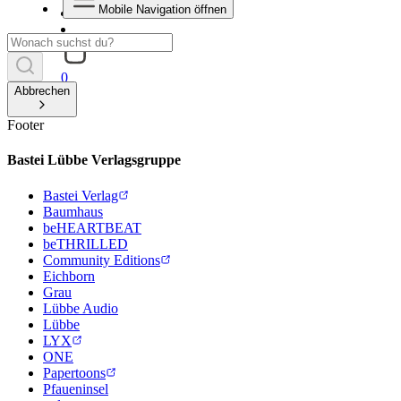
Mobile Navigation öffnen
0
Abbrechen
Footer
Bastei Lübbe Verlagsgruppe
Bastei Verlag
Baumhaus
beHEARTBEAT
beTHRILLED
Community Editions
Eichborn
Grau
Lübbe Audio
Lübbe
LYX
ONE
Papertoons
Pfaueninsel