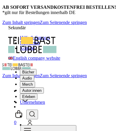
AB SOFORT VERSANDKOSTENFREI BESTELLEN!
*gilt nur für Bestellungen innerhalb DE
Zum Inhalt springen
Zum Seitenende springen
Sekundär
Hilfe & Support
Newsletter
Kontakt
English company website
Bücher
Zum Inhalt springen
Zum Seitenende springen
Audio
Merch
Autor:innen
Erleben
Unternehmen
0