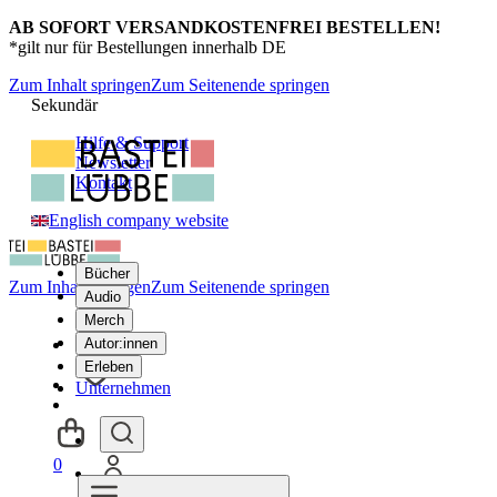
AB SOFORT VERSANDKOSTENFREI BESTELLEN!
*gilt nur für Bestellungen innerhalb DE
Zum Inhalt springen
Zum Seitenende springen
Sekundär
Hilfe & Support
Newsletter
Kontakt
English company website
Bücher
Zum Inhalt springen
Zum Seitenende springen
Audio
Merch
Autor:innen
Erleben
Unternehmen
0