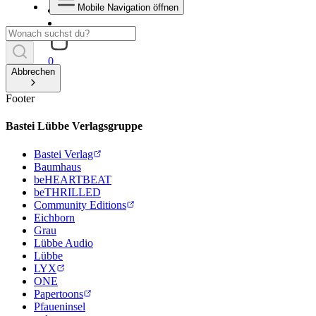
Mobile Navigation öffnen
0
Abbrechen
Footer
Bastei Lübbe Verlagsgruppe
Bastei Verlag
Baumhaus
beHEARTBEAT
beTHRILLED
Community Editions
Eichborn
Grau
Lübbe Audio
Lübbe
LYX
ONE
Papertoons
Pfaueninsel