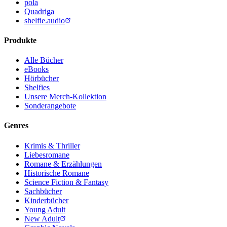
pola
Quadriga
shelfie.audio
Produkte
Alle Bücher
eBooks
Hörbücher
Shelfies
Unsere Merch-Kollektion
Sonderangebote
Genres
Krimis & Thriller
Liebesromane
Romane & Erzählungen
Historische Romane
Science Fiction & Fantasy
Sachbücher
Kinderbücher
Young Adult
New Adult