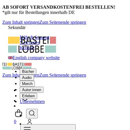
AB SOFORT VERSANDKOSTENFREI BESTELLEN!
*gilt nur für Bestellungen innerhalb DE
Zum Inhalt springen
Zum Seitenende springen
Sekundär
Hilfe & Support
Newsletter
Kontakt
English company website
Bücher
Zum Inhalt springen
Zum Seitenende springen
Audio
Merch
Autor:innen
Erleben
Unternehmen
0