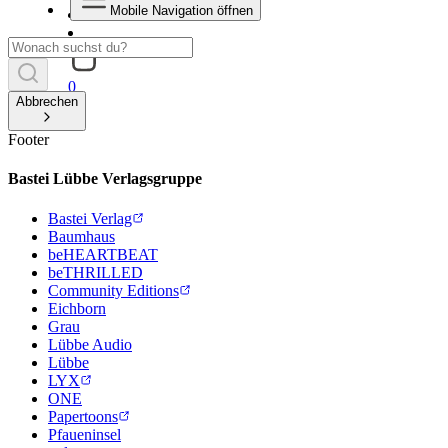
Mobile Navigation öffnen
0
Abbrechen
Footer
Bastei Lübbe Verlagsgruppe
Bastei Verlag
Baumhaus
beHEARTBEAT
beTHRILLED
Community Editions
Eichborn
Grau
Lübbe Audio
Lübbe
LYX
ONE
Papertoons
Pfaueninsel