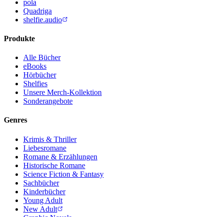
pola
Quadriga
shelfie.audio
Produkte
Alle Bücher
eBooks
Hörbücher
Shelfies
Unsere Merch-Kollektion
Sonderangebote
Genres
Krimis & Thriller
Liebesromane
Romane & Erzählungen
Historische Romane
Science Fiction & Fantasy
Sachbücher
Kinderbücher
Young Adult
New Adult