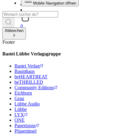
Mobile Navigation öffnen
0
Abbrechen
Footer
Bastei Lübbe Verlagsgruppe
Bastei Verlag
Baumhaus
beHEARTBEAT
beTHRILLED
Community Editions
Eichborn
Grau
Lübbe Audio
Lübbe
LYX
ONE
Papertoons
Pfaueninsel