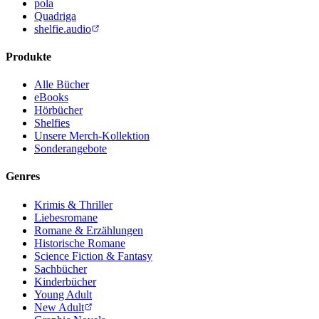
pola
Quadriga
shelfie.audio
Produkte
Alle Bücher
eBooks
Hörbücher
Shelfies
Unsere Merch-Kollektion
Sonderangebote
Genres
Krimis & Thriller
Liebesromane
Romane & Erzählungen
Historische Romane
Science Fiction & Fantasy
Sachbücher
Kinderbücher
Young Adult
New Adult