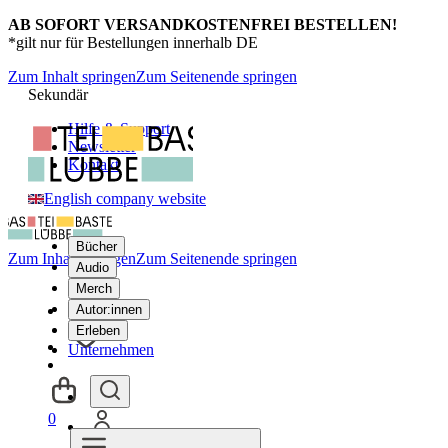
AB SOFORT VERSANDKOSTENFREI BESTELLEN!
*gilt nur für Bestellungen innerhalb DE
Zum Inhalt springen
Zum Seitenende springen
Sekundär
Hilfe & Support
Newsletter
Kontakt
English company website
Bücher
Zum Inhalt springen
Zum Seitenende springen
Audio
Merch
Autor:innen
Erleben
Unternehmen
0