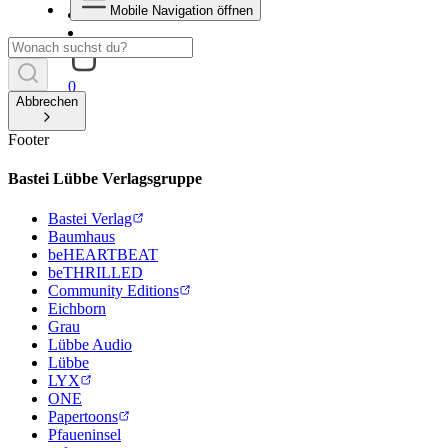
Mobile Navigation öffnen
0
Abbrechen
Footer
Bastei Lübbe Verlagsgruppe
Bastei Verlag
Baumhaus
beHEARTBEAT
beTHRILLED
Community Editions
Eichborn
Grau
Lübbe Audio
Lübbe
LYX
ONE
Papertoons
Pfaueninsel