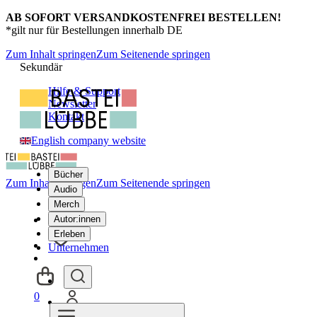
AB SOFORT VERSANDKOSTENFREI BESTELLEN!
*gilt nur für Bestellungen innerhalb DE
Zum Inhalt springen
Zum Seitenende springen
Sekundär
Hilfe & Support
Newsletter
Kontakt
English company website
Bücher
Zum Inhalt springen
Zum Seitenende springen
Audio
Merch
Autor:innen
Erleben
Unternehmen
0