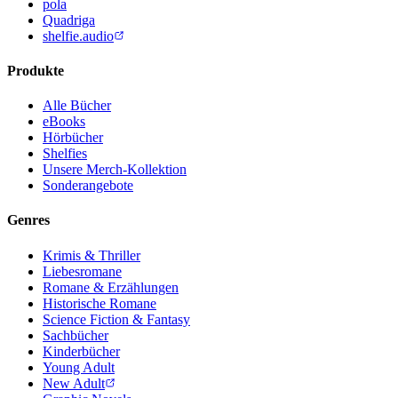
pola
Quadriga
shelfie.audio
Produkte
Alle Bücher
eBooks
Hörbücher
Shelfies
Unsere Merch-Kollektion
Sonderangebote
Genres
Krimis & Thriller
Liebesromane
Romane & Erzählungen
Historische Romane
Science Fiction & Fantasy
Sachbücher
Kinderbücher
Young Adult
New Adult