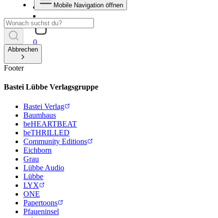
Mobile Navigation öffnen
0
Abbrechen
Footer
Bastei Lübbe Verlagsgruppe
Bastei Verlag
Baumhaus
beHEARTBEAT
beTHRILLED
Community Editions
Eichborn
Grau
Lübbe Audio
Lübbe
LYX
ONE
Papertoons
Pfaueninsel