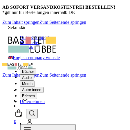
AB SOFORT VERSANDKOSTENFREI BESTELLEN!
*gilt nur für Bestellungen innerhalb DE
Zum Inhalt springen
Zum Seitenende springen
Sekundär
Hilfe & Support
Newsletter
Kontakt
English company website
Bücher
Zum Inhalt springen
Zum Seitenende springen
Audio
Merch
Autor:innen
Erleben
Unternehmen
0