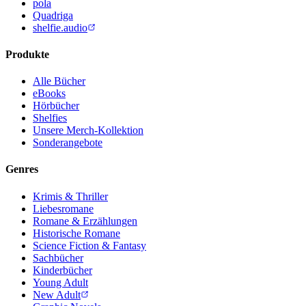
pola
Quadriga
shelfie.audio
Produkte
Alle Bücher
eBooks
Hörbücher
Shelfies
Unsere Merch-Kollektion
Sonderangebote
Genres
Krimis & Thriller
Liebesromane
Romane & Erzählungen
Historische Romane
Science Fiction & Fantasy
Sachbücher
Kinderbücher
Young Adult
New Adult