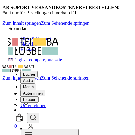
AB SOFORT VERSANDKOSTENFREI BESTELLEN!
*gilt nur für Bestellungen innerhalb DE
Zum Inhalt springen
Zum Seitenende springen
Sekundär
Hilfe & Support
Newsletter
Kontakt
English company website
Bücher
Zum Inhalt springen
Zum Seitenende springen
Audio
Merch
Autor:innen
Erleben
Unternehmen
0