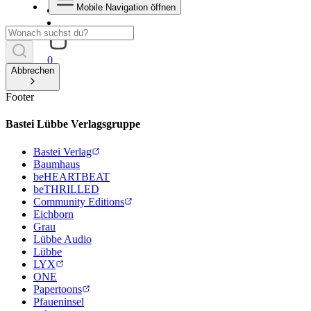
Mobile Navigation öffnen
0
Abbrechen
Footer
Bastei Lübbe Verlagsgruppe
Bastei Verlag
Baumhaus
beHEARTBEAT
beTHRILLED
Community Editions
Eichborn
Grau
Lübbe Audio
Lübbe
LYX
ONE
Papertoons
Pfaueninsel