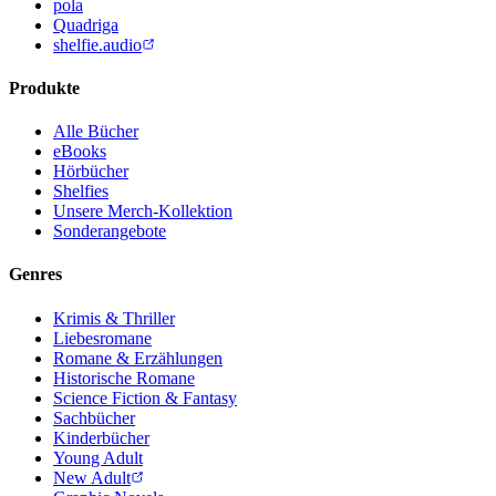
pola
Quadriga
shelfie.audio
Produkte
Alle Bücher
eBooks
Hörbücher
Shelfies
Unsere Merch-Kollektion
Sonderangebote
Genres
Krimis & Thriller
Liebesromane
Romane & Erzählungen
Historische Romane
Science Fiction & Fantasy
Sachbücher
Kinderbücher
Young Adult
New Adult