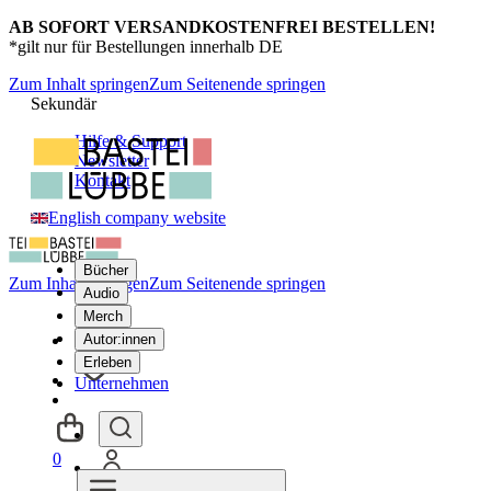
AB SOFORT VERSANDKOSTENFREI BESTELLEN!
*gilt nur für Bestellungen innerhalb DE
Zum Inhalt springen
Zum Seitenende springen
Sekundär
Hilfe & Support
Newsletter
Kontakt
English company website
Bücher
Zum Inhalt springen
Zum Seitenende springen
Audio
Merch
Autor:innen
Erleben
Unternehmen
0