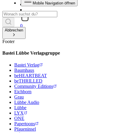
Mobile Navigation öffnen
0
Abbrechen
Footer
Bastei Lübbe Verlagsgruppe
Bastei Verlag
Baumhaus
beHEARTBEAT
beTHRILLED
Community Editions
Eichborn
Grau
Lübbe Audio
Lübbe
LYX
ONE
Papertoons
Pfaueninsel